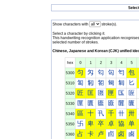
Selec
Show characters with
stroke(s).
Select a character by clicking it.
This handwriting recognition application recognis
selected number of strokes.
Chinese, Japanese and Korean (CJK) unified ide
hex
0
1
2
3
4
5
匀
匁
匂
匃
匄
包
5300
匐
匑
匒
匓
匔
匕
5310
匠
匡
匢
匣
匤
匥
5320
匰
匱
匲
匳
匴
匵
5330
區
十
卂
千
卄
卅
5340
卐
卑
卒
卓
協
单
5350
占
卡
卢
卣
卤
卥
5360