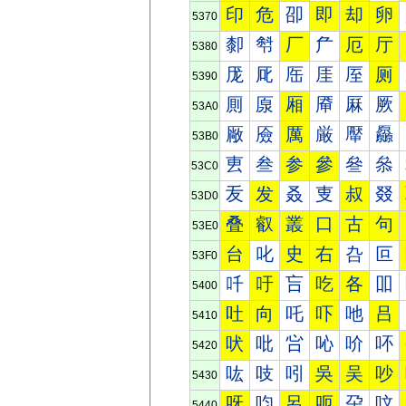
印
危
卲
即
却
卵
5370
厀
厁
厂
厃
厄
厅
5380
厐
厑
厒
厓
厔
厕
5390
厠
厡
厢
厣
厤
厥
53A0
厰
厱
厲
厳
厴
厵
53B0
叀
叁
参
參
叄
叅
53C0
叐
发
叒
叓
叔
叕
53D0
叠
叡
叢
口
古
句
53E0
台
叱
史
右
叴
叵
53F0
吀
吁
吂
吃
各
吅
5400
吐
向
吒
吓
吔
吕
5410
吠
吡
吢
吣
吤
吥
5420
吰
吱
吲
吳
吴
吵
5430
呀
呁
呂
呃
呄
呅
5440