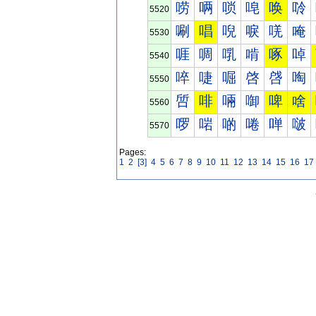
唠
唡
唢
唣
唤
唥
5520
唰
唱
唲
唳
唴
唵
5530
啀
啁
啂
啃
啄
啅
5540
啐
啑
啒
啓
啔
啕
5550
啠
啡
啢
啣
啤
啥
5560
啰
啱
啲
啳
啴
啵
5570
Pages:
1
2
[3]
4
5
6
7
8
9
10
11
12
13
14
15
16
17