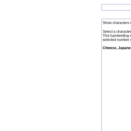
Show characters 
Select a character 
This handwriting 
selected number o
Chinese, Japanes