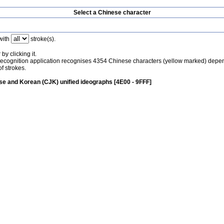
Select a Chinese character
with
stroke(s).
by clicking it.
recognition application recognises 4354 Chinese characters (yellow marked) depe
f strokes.
e and Korean (CJK) unified ideographs [4E00 - 9FFF]