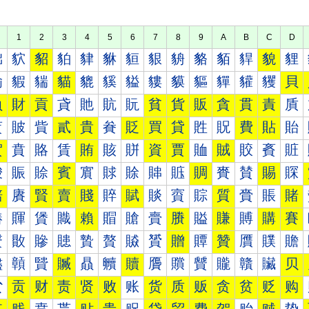
1
2
3
4
5
6
7
8
9
A
B
C
D
貀
貁
貂
貃
貄
貅
貆
貇
貈
貉
貊
貋
貌
貍
貐
貑
貒
貓
貔
貕
貖
貗
貘
貙
貚
貛
貜
貝
負
財
貢
貣
貤
貥
貦
貧
貨
販
貪
貫
責
貭
貰
貱
貲
貳
貴
貵
貶
買
貸
貹
貺
費
貼
貽
賀
賁
賂
賃
賄
賅
賆
資
賈
賉
賊
賋
賌
賍
賐
賑
賒
賓
賔
賕
賖
賗
賘
賙
賚
賛
賜
賝
賠
賡
賢
賣
賤
賥
賦
賧
賨
賩
質
賫
賬
賭
賰
賱
賲
賳
賴
賵
賶
賷
賸
賹
賺
賻
購
賽
贀
贁
贂
贃
贄
贅
贆
贇
贈
贉
贊
贋
贌
贍
贐
贑
贒
贓
贔
贕
贖
贗
贘
贙
贚
贛
贜
贝
贠
贡
财
责
贤
败
账
货
质
贩
贪
贫
贬
购