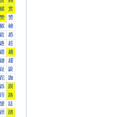
贾
贿
赎
赏
赞
赟
赮
赯
赾
赿
趎
趏
趞
趟
趮
趯
趾
趿
跎
跏
跞
跟
跮
路
跾
跿
踎
踏