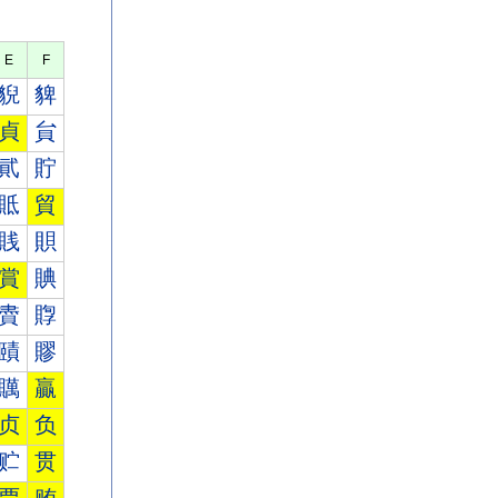
E
F
貎
貏
貞
貟
貮
貯
貾
貿
賎
賏
賞
賟
賮
賯
賾
賿
贎
贏
贞
负
贮
贯