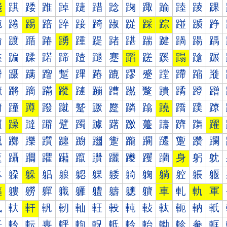
踐
踑
踒
踓
踔
踕
踖
踗
踘
踙
踚
踛
踜
踝
踠
踡
踢
踣
踤
踥
踦
踧
踨
踩
踪
踫
踬
踭
踰
踱
踲
踳
踴
踵
踶
踷
踸
踹
踺
踻
踼
踽
蹀
蹁
蹂
蹃
蹄
蹅
蹆
蹇
蹈
蹉
蹊
蹋
蹌
蹍
蹐
蹑
蹒
蹓
蹔
蹕
蹖
蹗
蹘
蹙
蹚
蹛
蹜
蹝
蹠
蹡
蹢
蹣
蹤
蹥
蹦
蹧
蹨
蹩
蹪
蹫
蹬
蹭
蹰
蹱
蹲
蹳
蹴
蹵
蹶
蹷
蹸
蹹
蹺
蹻
蹼
蹽
躀
躁
躂
躃
躄
躅
躆
躇
躈
躉
躊
躋
躌
躍
躐
躑
躒
躓
躔
躕
躖
躗
躘
躙
躚
躛
躜
躝
躠
躡
躢
躣
躤
躥
躦
躧
躨
躩
躪
身
躬
躭
躰
躱
躲
躳
躴
躵
躶
躷
躸
躹
躺
躻
躼
躽
軀
軁
軂
軃
軄
軅
軆
軇
軈
軉
車
軋
軌
軍
軐
軑
軒
軓
軔
軕
軖
軗
軘
軙
軚
軛
軜
軝
軠
軡
転
軣
軤
軥
軦
軧
軨
軩
軪
軫
軬
軭