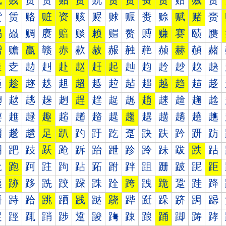
贰
贱
贲
贳
贴
贵
贶
贷
贸
费
贺
贻
贼
贽
赀
赁
赂
赃
资
赅
赆
赇
赈
赉
赊
赋
赌
赍
赐
赑
赒
赓
赔
赕
赖
赗
赘
赙
赚
赛
赜
赝
赠
赡
赢
赣
赤
赥
赦
赧
赨
赩
赪
赫
赬
赭
走
赱
赲
赳
赴
赵
赶
起
赸
赹
赺
赻
赼
赽
趀
趁
趂
趃
趄
超
趆
趇
趈
趉
越
趋
趌
趍
趐
趑
趒
趓
趔
趕
趖
趗
趘
趙
趚
趛
趜
趝
趠
趡
趢
趣
趤
趥
趦
趧
趨
趩
趪
趫
趬
趭
趰
趱
趲
足
趴
趵
趶
趷
趸
趹
趺
趻
趼
趽
跀
跁
跂
跃
跄
跅
跆
跇
跈
跉
跊
跋
跌
跍
跐
跑
跒
跓
跔
跕
跖
跗
跘
跙
跚
跛
跜
距
跠
跡
跢
跣
跤
跥
跦
跧
跨
跩
跪
跫
跬
跭
跰
跱
跲
跳
跴
践
跶
跷
跸
跹
跺
跻
跼
跽
踀
踁
踂
踃
踄
踅
踆
踇
踈
踉
踊
踋
踌
踍