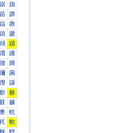
踞
踟
踮
踯
踾
踿
蹎
蹏
蹞
蹟
蹮
蹯
蹾
蹿
躎
躏
躞
躟
躮
躯
躾
躿
軎
軏
軞
軟
軮
軯