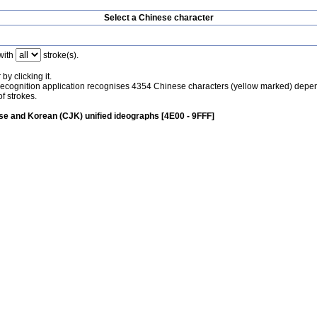
Select a Chinese character
with
stroke(s).
by clicking it.
recognition application recognises 4354 Chinese characters (yellow marked) depe
f strokes.
e and Korean (CJK) unified ideographs [4E00 - 9FFF]