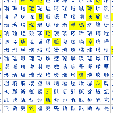
琰
琱
琲
琳
琴
琵
琶
琷
琸
琹
琺
琻
琼
琽
瑀
瑁
瑂
瑃
瑄
瑅
瑆
瑇
瑈
瑉
瑊
瑋
瑌
瑍
瑐
瑑
瑒
瑓
瑔
瑕
瑖
瑗
瑘
瑙
瑚
瑛
瑜
瑝
瑠
瑡
瑢
瑣
瑤
瑥
瑦
瑧
瑨
瑩
瑪
瑫
瑬
瑭
瑰
瑱
瑲
瑳
瑴
瑵
瑶
瑷
瑸
瑹
瑺
瑻
瑼
瑽
璀
璁
璂
璃
璄
璅
璆
璇
璈
璉
璊
璋
璌
璍
璐
璑
璒
璓
璔
璕
璖
璗
璘
璙
璚
璛
璜
璝
璠
璡
璢
璣
璤
璥
璦
璧
璨
璩
璪
璫
璬
璭
環
璱
璲
璳
璴
璵
璶
璷
璸
璹
璺
璻
璼
璽
瓀
瓁
瓂
瓃
瓄
瓅
瓆
瓇
瓈
瓉
瓊
瓋
瓌
瓍
瓐
瓑
瓒
瓓
瓔
瓕
瓖
瓗
瓘
瓙
瓚
瓛
瓜
瓝
瓠
瓡
瓢
瓣
瓤
瓥
瓦
瓧
瓨
瓩
瓪
瓫
瓬
瓭
瓰
瓱
瓲
瓳
瓴
瓵
瓶
瓷
瓸
瓹
瓺
瓻
瓼
瓽
甀
甁
甂
甃
甄
甅
甆
甇
甈
甉
甊
甋
甌
甍