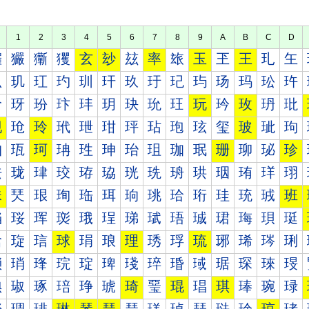
1
2
3
4
5
6
7
8
9
A
B
C
D
玀
玁
玂
玃
玄
玅
玆
率
玈
玉
玊
王
玌
玍
玐
玑
玒
玓
玔
玕
玖
玗
玘
玙
玚
玛
玜
玝
玠
玡
玢
玣
玤
玥
玦
玧
玨
玩
玪
玫
玬
玭
现
玱
玲
玳
玴
玵
玶
玷
玸
玹
玺
玻
玼
玽
珀
珁
珂
珃
珄
珅
珆
珇
珈
珉
珊
珋
珌
珍
珐
珑
珒
珓
珔
珕
珖
珗
珘
珙
珚
珛
珜
珝
珠
珡
珢
珣
珤
珥
珦
珧
珨
珩
珪
珫
珬
班
珰
珱
珲
珳
珴
珵
珶
珷
珸
珹
珺
珻
珼
珽
琀
琁
琂
球
琄
琅
理
琇
琈
琉
琊
琋
琌
琍
琐
琑
琒
琓
琔
琕
琖
琗
琘
琙
琚
琛
琜
琝
琠
琡
琢
琣
琤
琥
琦
琧
琨
琩
琪
琫
琬
琭