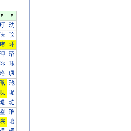
E
F
玎
玏
玞
玟
玮
环
玾
玿
珎
珏
珞
珟
珮
珯
現
珿
琎
琏
琞
琟
琮
琯