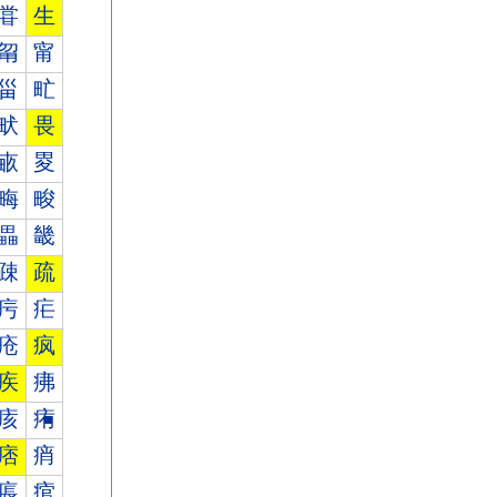
甞
生
甮
甯
甾
甿
畎
畏
畞
畟
畮
畯
畾
畿
疎
疏
疞
疟
疮
疯
疾
疿
痎
痏
痞
痟
痮
痯