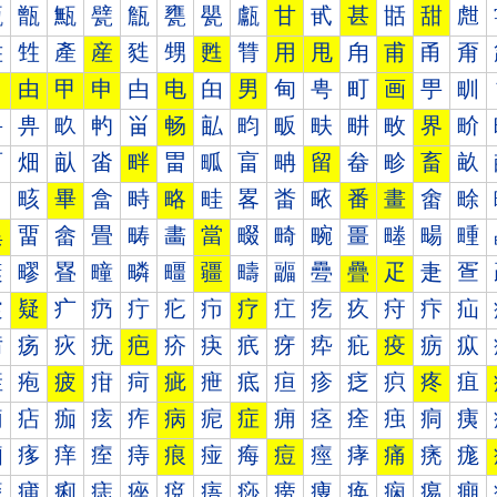
甐
甑
甒
甓
甔
甕
甖
甗
甘
甙
甚
甛
甜
甝
甠
甡
產
産
甤
甥
甦
甧
用
甩
甪
甫
甬
甭
田
由
甲
申
甴
电
甶
男
甸
甹
町
画
甼
甽
畀
畁
畂
畃
畄
畅
畆
畇
畈
畉
畊
畋
界
畍
畐
畑
畒
畓
畔
畕
畖
畗
畘
留
畚
畛
畜
畝
畠
畡
畢
畣
畤
略
畦
畧
畨
畩
番
畫
畬
畭
異
畱
畲
畳
畴
畵
當
畷
畸
畹
畺
畻
畼
畽
疀
疁
疂
疃
疄
疅
疆
疇
疈
疉
疊
疋
疌
疍
疐
疑
疒
疓
疔
疕
疖
疗
疘
疙
疚
疛
疜
疝
疠
疡
疢
疣
疤
疥
疦
疧
疨
疩
疪
疫
疬
疭
疰
疱
疲
疳
疴
疵
疶
疷
疸
疹
疺
疻
疼
疽
痀
痁
痂
痃
痄
病
痆
症
痈
痉
痊
痋
痌
痍
痐
痑
痒
痓
痔
痕
痖
痗
痘
痙
痚
痛
痜
痝
痠
痡
痢
痣
痤
痥
痦
痧
痨
痩
痪
痫
痬
痭