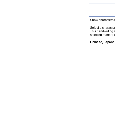
Show characters 
Select a character 
This handwriting 
selected number o
Chinese, Japanes