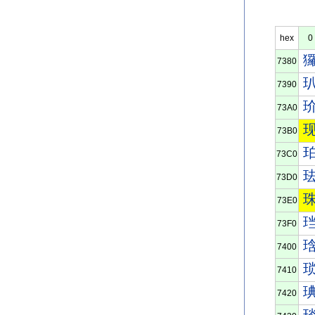
hex
0
7380
7390
73A0
73B0
73C0
73D0
73E0
73F0
7400
7410
7420