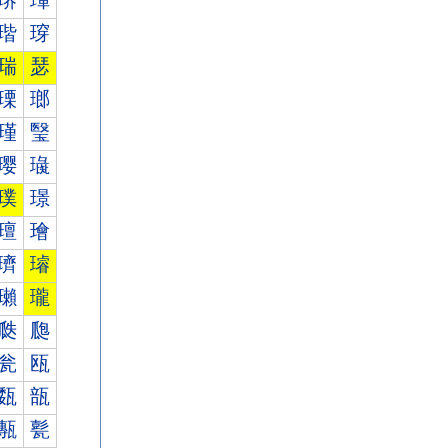
琾
琿
瑎
瑏
瑞
瑟
瑮
瑯
瑾
瑿
璎
璏
璞
璟
璮
璯
璾
璿
瓎
瓏
瓞
瓟
瓮
瓯
瓾
瓿
甎
甏