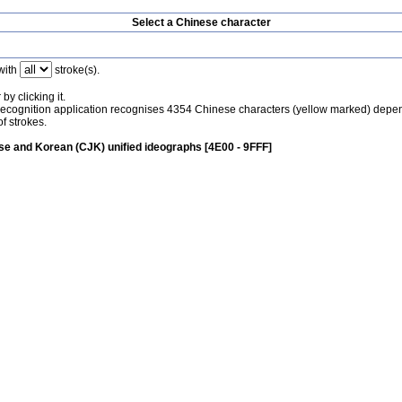
Select a Chinese character
with
stroke(s).
by clicking it.
recognition application recognises 4354 Chinese characters (yellow marked) depe
f strokes.
e and Korean (CJK) unified ideographs [4E00 - 9FFF]