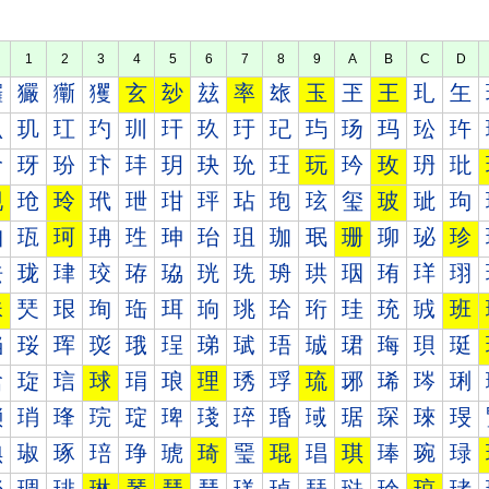
1
2
3
4
5
6
7
8
9
A
B
C
D
玀
玁
玂
玃
玄
玅
玆
率
玈
玉
玊
王
玌
玍
玐
玑
玒
玓
玔
玕
玖
玗
玘
玙
玚
玛
玜
玝
玠
玡
玢
玣
玤
玥
玦
玧
玨
玩
玪
玫
玬
玭
现
玱
玲
玳
玴
玵
玶
玷
玸
玹
玺
玻
玼
玽
珀
珁
珂
珃
珄
珅
珆
珇
珈
珉
珊
珋
珌
珍
珐
珑
珒
珓
珔
珕
珖
珗
珘
珙
珚
珛
珜
珝
珠
珡
珢
珣
珤
珥
珦
珧
珨
珩
珪
珫
珬
班
珰
珱
珲
珳
珴
珵
珶
珷
珸
珹
珺
珻
珼
珽
琀
琁
琂
球
琄
琅
理
琇
琈
琉
琊
琋
琌
琍
琐
琑
琒
琓
琔
琕
琖
琗
琘
琙
琚
琛
琜
琝
琠
琡
琢
琣
琤
琥
琦
琧
琨
琩
琪
琫
琬
琭