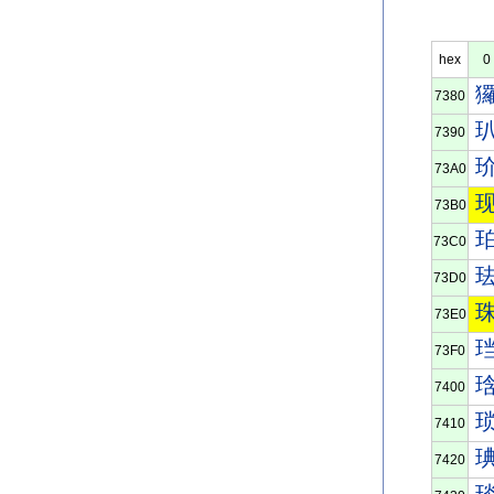
hex
0
7380
7390
73A0
73B0
73C0
73D0
73E0
73F0
7400
7410
7420