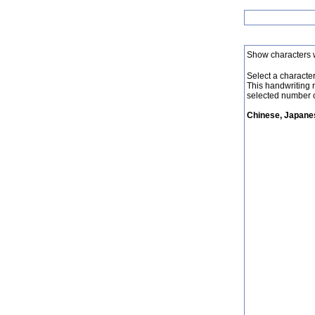
Show characters 
Select a character 
This handwriting 
selected number o
Chinese, Japanes