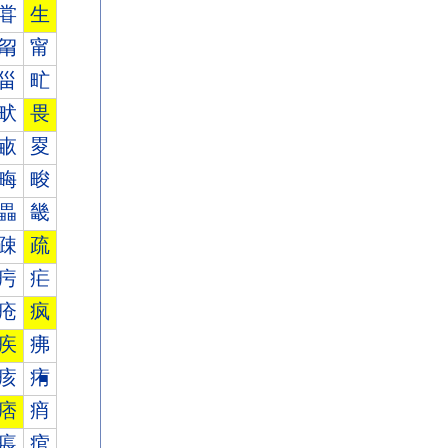
甞
生
甮
甯
甾
甿
畎
畏
畞
畟
畮
畯
畾
畿
疎
疏
疞
疟
疮
疯
疾
疿
痎
痏
痞
痟
痮
痯