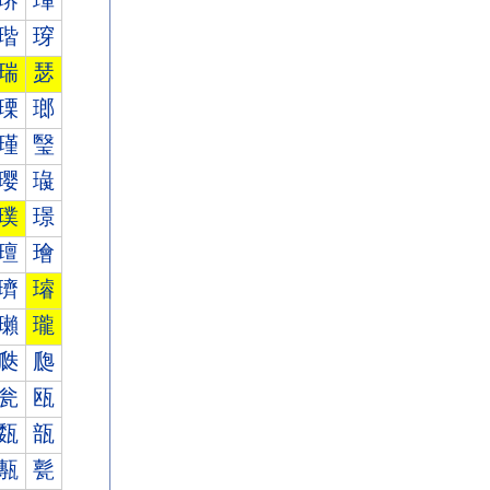
琾
琿
瑎
瑏
瑞
瑟
瑮
瑯
瑾
瑿
璎
璏
璞
璟
璮
璯
璾
璿
瓎
瓏
瓞
瓟
瓮
瓯
瓾
瓿
甎
甏