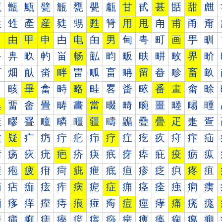
甐
甑
甒
甓
甔
甕
甖
甗
甘
甙
甚
甛
甜
甝
甠
甡
產
産
甤
甥
甦
甧
用
甩
甪
甫
甬
甭
田
由
甲
申
甴
电
甶
男
甸
甹
町
画
甼
甽
畀
畁
畂
畃
畄
畅
畆
畇
畈
畉
畊
畋
界
畍
畐
畑
畒
畓
畔
畕
畖
畗
畘
留
畚
畛
畜
畝
畠
畡
畢
畣
畤
略
畦
畧
畨
畩
番
畫
畬
畭
異
畱
畲
畳
畴
畵
當
畷
畸
畹
畺
畻
畼
畽
疀
疁
疂
疃
疄
疅
疆
疇
疈
疉
疊
疋
疌
疍
疐
疑
疒
疓
疔
疕
疖
疗
疘
疙
疚
疛
疜
疝
疠
疡
疢
疣
疤
疥
疦
疧
疨
疩
疪
疫
疬
疭
疰
疱
疲
疳
疴
疵
疶
疷
疸
疹
疺
疻
疼
疽
痀
痁
痂
痃
痄
病
痆
症
痈
痉
痊
痋
痌
痍
痐
痑
痒
痓
痔
痕
痖
痗
痘
痙
痚
痛
痜
痝
痠
痡
痢
痣
痤
痥
痦
痧
痨
痩
痪
痫
痬
痭