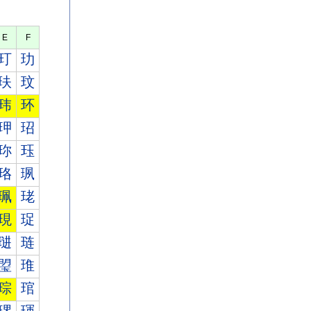
E
F
玎
玏
玞
玟
玮
环
玾
玿
珎
珏
珞
珟
珮
珯
現
珿
琎
琏
琞
琟
琮
琯