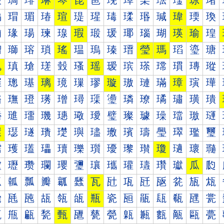
琰
琱
琲
琳
琴
琵
琶
琷
琸
琹
琺
琻
琼
琽
瑀
瑁
瑂
瑃
瑄
瑅
瑆
瑇
瑈
瑉
瑊
瑋
瑌
瑍
瑐
瑑
瑒
瑓
瑔
瑕
瑖
瑗
瑘
瑙
瑚
瑛
瑜
瑝
瑠
瑡
瑢
瑣
瑤
瑥
瑦
瑧
瑨
瑩
瑪
瑫
瑬
瑭
瑰
瑱
瑲
瑳
瑴
瑵
瑶
瑷
瑸
瑹
瑺
瑻
瑼
瑽
璀
璁
璂
璃
璄
璅
璆
璇
璈
璉
璊
璋
璌
璍
璐
璑
璒
璓
璔
璕
璖
璗
璘
璙
璚
璛
璜
璝
璠
璡
璢
璣
璤
璥
璦
璧
璨
璩
璪
璫
璬
璭
環
璱
璲
璳
璴
璵
璶
璷
璸
璹
璺
璻
璼
璽
瓀
瓁
瓂
瓃
瓄
瓅
瓆
瓇
瓈
瓉
瓊
瓋
瓌
瓍
瓐
瓑
瓒
瓓
瓔
瓕
瓖
瓗
瓘
瓙
瓚
瓛
瓜
瓝
瓠
瓡
瓢
瓣
瓤
瓥
瓦
瓧
瓨
瓩
瓪
瓫
瓬
瓭
瓰
瓱
瓲
瓳
瓴
瓵
瓶
瓷
瓸
瓹
瓺
瓻
瓼
瓽
甀
甁
甂
甃
甄
甅
甆
甇
甈
甉
甊
甋
甌
甍