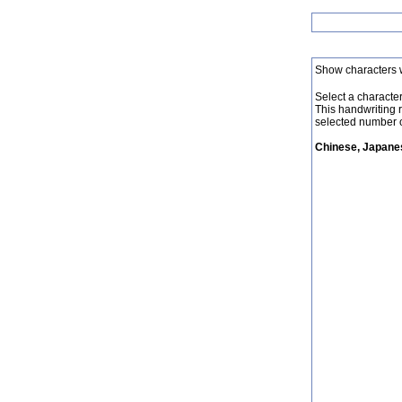
Show characters 
Select a character 
This handwriting 
selected number o
Chinese, Japanes