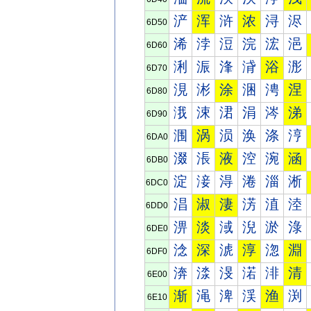
浐
浑
浒
浓
浔
浕
6D50
浠
浡
浢
浣
浤
浥
6D60
浰
浱
浲
浳
浴
浵
6D70
涀
涁
涂
涃
涄
涅
6D80
涐
涑
涒
涓
涔
涕
6D90
涠
涡
涢
涣
涤
涥
6DA0
涰
涱
液
涳
涴
涵
6DB0
淀
淁
淂
淃
淄
淅
6DC0
淐
淑
淒
淓
淔
淕
6DD0
淠
淡
淢
淣
淤
淥
6DE0
淰
深
淲
淳
淴
淵
6DF0
渀
渁
渂
渃
渄
清
6E00
渐
渑
渒
渓
渔
渕
6E10