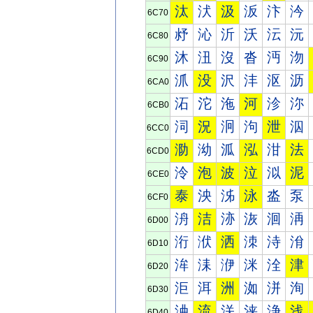
汰
汱
汲
汳
汴
汵
6C70
沀
沁
沂
沃
沄
沅
6C80
沐
沑
沒
沓
沔
沕
6C90
沠
没
沢
沣
沤
沥
6CA0
沰
沱
沲
河
沴
沵
6CB0
泀
況
泂
泃
泄
泅
6CC0
泐
泑
泒
泓
泔
法
6CD0
泠
泡
波
泣
泤
泥
6CE0
泰
泱
泲
泳
泴
泵
6CF0
洀
洁
洂
洃
洄
洅
6D00
洐
洑
洒
洓
洔
洕
6D10
洠
洡
洢
洣
洤
津
6D20
洰
洱
洲
洳
洴
洵
6D30
浀
流
浂
浃
浄
浅
6D40