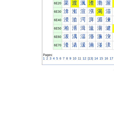
渠
渡
渢
渣
渤
渥
6E20
渰
渱
渲
渳
渴
渵
6E30
湀
湁
湂
湃
湄
湅
6E40
湐
湑
湒
湓
湔
湕
6E50
湠
湡
湢
湣
湤
湥
6E60
湰
湱
湲
湳
湴
湵
6E70
Pages:
1
2
3
4
5
6
7
8
9
10
11
12
[13]
14
15
16
17