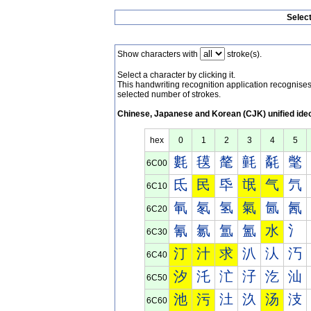
Selec
Show characters with
stroke(s).
Select a character by clicking it.
This handwriting recognition application recognis
selected number of strokes.
Chinese, Japanese and Korean (CJK) unified ide
hex
0
1
2
3
4
5
氀
氁
氂
氃
氄
氅
6C00
氐
民
氒
氓
气
氕
6C10
氠
氡
氢
氣
氤
氥
6C20
氰
氱
氲
氳
水
氵
6C30
汀
汁
求
汃
汄
汅
6C40
汐
汑
汒
汓
汔
汕
6C50
池
污
汢
汣
汤
汥
6C60