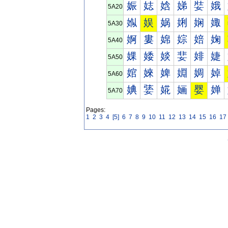
娠
娡
娢
娣
娤
娥
5A20
娰
娱
娲
娳
娴
娵
5A30
婀
婁
婂
婃
婄
婅
5A40
婐
婑
婒
婓
婔
婕
5A50
婠
婡
婢
婣
婤
婥
5A60
婰
婱
婲
婳
婴
婵
5A70
Pages:
1
2
3
4
[5]
6
7
8
9
10
11
12
13
14
15
16
17