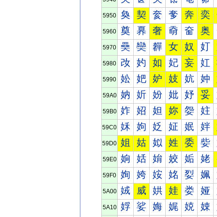
奐
契
奒
奓
奔
奕
5950
奠
奡
奢
奣
奤
奥
5960
奰
奱
奲
女
奴
奵
5970
妀
妁
如
妃
妄
妅
5980
妐
妑
妒
妓
妔
妕
5990
妠
妡
妢
妣
妤
妥
59A0
妰
妱
妲
妳
妴
妵
59B0
姀
姁
姂
姃
姄
姅
59C0
姐
姑
姒
姓
委
姕
59D0
姠
姡
姢
姣
姤
姥
59E0
姰
姱
姲
姳
姴
姵
59F0
娀
威
娂
娃
娄
娅
5A00
娐
娑
娒
娓
娔
娕
5A10