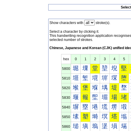
Selec
Show characters with
stroke(s).
Select a character by clicking it.
This handwriting recognition application recognis
selected number of strokes.
Chinese, Japanese and Korean (CJK) unified ide
hex
0
1
2
3
4
5
堀
堁
堂
堃
堄
堅
5800
堐
堑
堒
堓
堔
堕
5810
堠
堡
堢
堣
堤
堥
5820
堰
報
堲
堳
場
堵
5830
塀
塁
塂
塃
塄
塅
5840
塐
塑
塒
塓
塔
塕
5850
塠
塡
塢
塣
塤
塥
5860