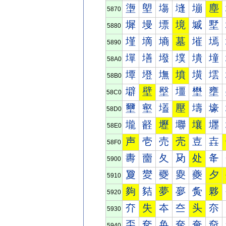
塰
塱
塲
塳
塴
塵
5870
墀
墁
墂
境
墄
墅
5880
墐
墑
墒
墓
墔
墕
5890
墠
墡
墢
墣
墤
墥
58A0
墰
墱
墲
墳
墴
墵
58B0
壀
壁
壂
壃
壄
壅
58C0
壐
壑
壒
壓
壔
壕
58D0
壠
壡
壢
壣
壤
壥
58E0
声
壱
売
壳
壴
壵
58F0
夀
夁
夂
夃
处
夅
5900
夐
夑
夒
夓
夔
夕
5910
夠
夡
夢
夣
夤
夥
5920
夰
失
夲
夳
头
夵
5930
奀
奁
奂
奃
奄
奅
5940