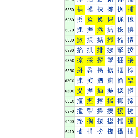
捐
捑
捒
捓
捔
捕
6350
捠
捡
换
捣
捤
捥
6360
捰
捱
捲
捳
捴
捵
6370
掀
掁
掂
掃
掄
掅
6380
掐
掑
排
掓
掔
掕
6390
掠
採
探
掣
掤
接
63A0
掰
掱
掲
掳
掴
掵
63B0
揀
揁
揂
揃
揄
揅
63C0
提
揑
插
揓
揔
揕
63D0
揠
握
揢
揣
揤
揥
63E0
揰
揱
揲
揳
援
揵
63F0
搀
搁
搂
搃
搄
搅
6400
搐
搑
搒
搓
搔
搕
6410