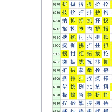
扰
扱
扲
扳
扴
扵
6270
技
抁
抂
抃
抄
抅
6280
抐
抑
抒
抓
抔
投
6290
抠
抡
抢
抣
护
报
62A0
抰
抱
抲
抳
抴
抵
62B0
拀
拁
拂
拃
拄
担
62C0
拐
拑
拒
拓
拔
拕
62D0
拠
拡
拢
拣
拤
拥
62E0
拰
拱
拲
拳
拴
拵
62F0
挀
持
挂
挃
挄
挅
6300
挐
挑
挒
挓
挔
挕
6310
挠
挡
挢
挣
挤
挥
6320
挰
挱
挲
挳
挴
挵
6330
捀
捁
捂
捃
捄
捅
6340