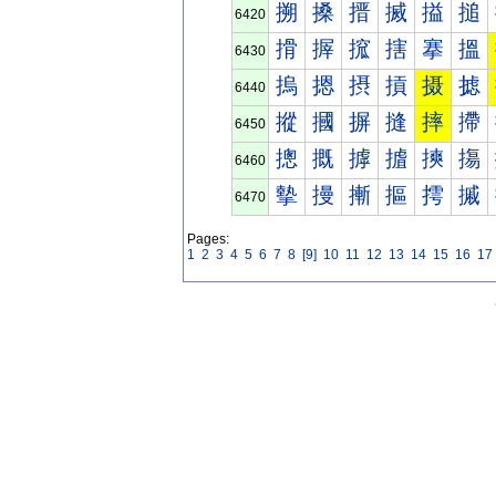
搠
搡
搢
搣
搤
搥
6420
搰
搱
搲
搳
搴
搵
6430
摀
摁
摂
摃
摄
摅
6440
摐
摑
摒
摓
摔
摕
6450
摠
摡
摢
摣
摤
摥
6460
摰
摱
摲
摳
摴
摵
6470
Pages:
1
2
3
4
5
6
7
8
[9]
10
11
12
13
14
15
16
17