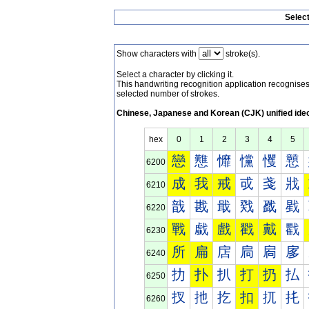
Selec
Show characters with
stroke(s).
Select a character by clicking it.
This handwriting recognition application recognis
selected number of strokes.
Chinese, Japanese and Korean (CJK) unified ide
hex
0
1
2
3
4
5
戀
戁
戂
戃
戄
戅
6200
成
我
戒
戓
戔
戕
6210
戠
戡
戢
戣
戤
戥
6220
戰
戱
戲
戳
戴
戵
6230
所
扁
扂
扃
扄
扅
6240
扐
扑
扒
打
扔
払
6250
扠
扡
扢
扣
扤
扥
6260