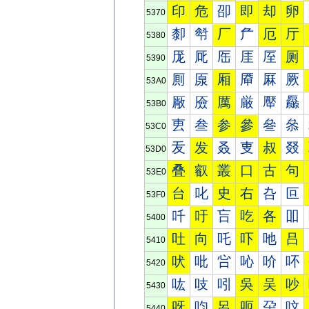
印
危
卲
即
却
卵
5370
厀
厁
厂
厃
厄
厅
5380
厐
厑
厒
厓
厔
厕
5390
厠
厡
厢
厣
厤
厥
53A0
厰
厱
厲
厳
厴
厵
53B0
叀
叁
参
參
叄
叅
53C0
叐
发
叒
叓
叔
叕
53D0
叠
叡
叢
口
古
句
53E0
台
叱
史
右
叴
叵
53F0
吀
吁
吂
吃
各
吅
5400
吐
向
吒
吓
吔
吕
5410
吠
吡
吢
吣
吤
吥
5420
吰
吱
吲
吳
吴
吵
5430
呀
呁
呂
呃
呄
呅
5440