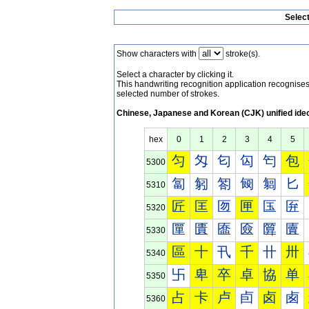
Selec
Show characters with
stroke(s).
Select a character by clicking it.
This handwriting recognition application recognis
selected number of strokes.
Chinese, Japanese and Korean (CJK) unified ide
hex
0
1
2
3
4
5
匀
匁
匂
匃
匄
包
5300
匐
匑
匒
匓
匔
匕
5310
匠
匡
匢
匣
匤
匥
5320
匰
匱
匲
匳
匴
匵
5330
區
十
卂
千
卄
卅
5340
卐
卑
卒
卓
協
单
5350
占
卡
卢
卣
卤
卥
5360