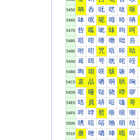
呐
呑
呒
呓
呔
呕
5450
呠
呡
呢
呣
呤
呥
5460
呰
呱
呲
味
呴
呵
5470
咀
咁
咂
咃
咄
咅
5480
咐
咑
咒
咓
咔
咕
5490
咠
咡
咢
咣
咤
咥
54A0
咰
咱
咲
咳
咴
咵
54B0
哀
品
哂
哃
哄
哅
54C0
哐
哑
哒
哓
哔
哕
54D0
哠
員
哢
哣
哤
哥
54E0
哰
哱
哲
哳
哴
哵
54F0
唀
唁
唂
唃
唄
唅
5500
唐
唑
唒
唓
唔
唕
5510