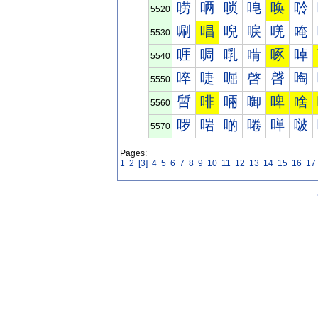
唠
唡
唢
唣
唤
唥
5520
唰
唱
唲
唳
唴
唵
5530
啀
啁
啂
啃
啄
啅
5540
啐
啑
啒
啓
啔
啕
5550
啠
啡
啢
啣
啤
啥
5560
啰
啱
啲
啳
啴
啵
5570
Pages:
1
2
[3]
4
5
6
7
8
9
10
11
12
13
14
15
16
17