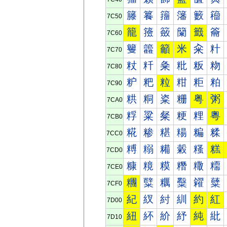
籐
籑
籒
籓
籔
籕
7C50
籠
籡
籢
籣
籤
籥
7C60
籰
籱
籲
米
籴
籵
7C70
粀
粁
粂
粃
粄
粅
7C80
粐
粑
粒
粓
粔
粕
7C90
粠
粡
粢
粣
粤
粥
7CA0
粰
粱
粲
粳
粴
粵
7CB0
糀
糁
糂
糃
糄
糅
7CC0
糐
糑
糒
糓
糔
糕
7CD0
糠
糡
糢
糣
糤
糥
7CE0
糰
糱
糲
糳
糴
糵
7CF0
紀
紁
紂
紃
約
紅
7D00
紐
紑
紒
紓
純
紕
7D10