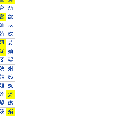
奞
奟
奮
奯
奾
奿
妎
妏
妞
妟
妮
妯
妾
妿
姎
姏
姞
姟
姮
姯
姾
姿
娎
娏
娞
娟