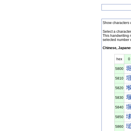
Show characters 
Select a character 
This handwriting 
selected number o
Chinese, Japanes
hex
0
5800
5810
5820
5830
5840
5850
5860