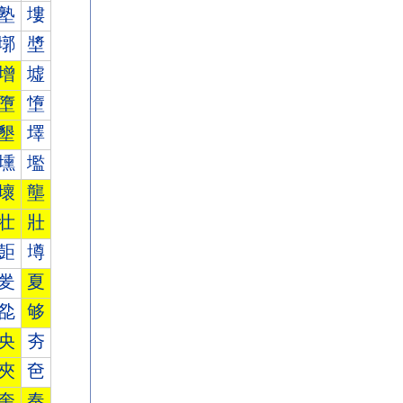
塾
塿
墎
墏
增
墟
墮
墯
墾
墿
壎
壏
壞
壟
壮
壯
壾
壿
夎
夏
夞
够
央
夯
夾
夿
奎
奏