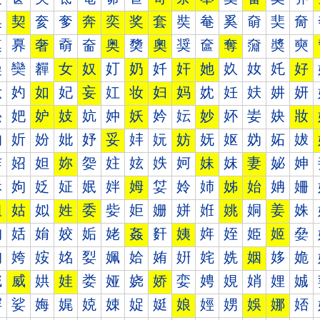
奐
契
奒
奓
奔
奕
奖
套
奘
奙
奚
奛
奜
奝
奠
奡
奢
奣
奤
奥
奦
奧
奨
奩
奪
奫
奬
奭
奰
奱
奲
女
奴
奵
奶
奷
奸
她
奺
奻
奼
好
妀
妁
如
妃
妄
妅
妆
妇
妈
妉
妊
妋
妌
妍
妐
妑
妒
妓
妔
妕
妖
妗
妘
妙
妚
妛
妜
妝
妠
妡
妢
妣
妤
妥
妦
妧
妨
妩
妪
妫
妬
妭
妰
妱
妲
妳
妴
妵
妶
妷
妸
妹
妺
妻
妼
妽
姀
姁
姂
姃
姄
姅
姆
姇
姈
姉
姊
始
姌
姍
姐
姑
姒
姓
委
姕
姖
姗
姘
姙
姚
姛
姜
姝
姠
姡
姢
姣
姤
姥
姦
姧
姨
姩
姪
姫
姬
姭
姰
姱
姲
姳
姴
姵
姶
姷
姸
姹
姺
姻
姼
姽
娀
威
娂
娃
娄
娅
娆
娇
娈
娉
娊
娋
娌
娍
娐
娑
娒
娓
娔
娕
娖
娗
娘
娙
娚
娛
娜
娝