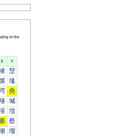
nding on the
E
F
堎
堏
堞
堟
堮
堯
堾
堿
塎
塏
塞
塟
塮
塯