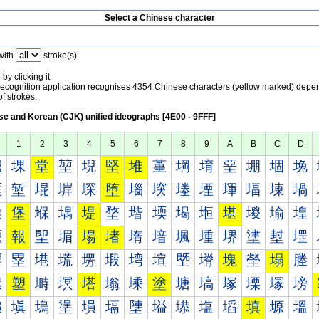
Select a Chinese character
with
stroke(s).
by clicking it.
recognition application recognises 4354 Chinese characters (yellow marked) depe
f strokes.
e and Korean (CJK) unified ideographs [4E00 - 9FFF]
1
2
3
4
5
6
7
8
9
A
B
C
D
堀
堁
堂
堃
堄
堅
堆
堇
堈
堉
堊
堋
堌
堍
堐
堑
堒
堓
堔
堕
堖
堗
堘
堙
堚
堛
堜
堝
堠
堡
堢
堣
堤
堥
堦
堧
堨
堩
堪
堫
堬
堭
堰
報
堲
堳
場
堵
堶
堷
堸
堹
堺
堻
堼
堽
塀
塁
塂
塃
塄
塅
塆
塇
塈
塉
塊
塋
塌
塍
塐
塑
塒
塓
塔
塕
塖
塗
塘
塙
塚
塛
塜
塝
塠
塡
塢
塣
塤
塥
塦
塧
塨
塩
塪
填
塬
塭