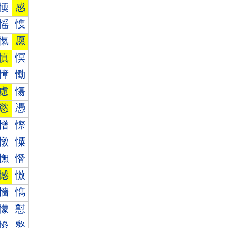
愞
感
愮
愯
愾
愿
慎
慏
慞
慟
慮
慯
慾
慿
憎
憏
憞
憟
憮
憯
憾
憿
懎
懏
懞
懟
懮
懯