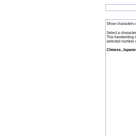
Show characters 
Select a character 
This handwriting 
selected number o
Chinese, Japanes