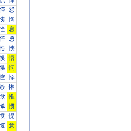
怾
怿
恎
恏
恞
恟
恮
息
恾
恿
悎
悏
悞
悟
悮
悯
悾
悿
惎
惏
惞
惟
惮
惯
惾
惿
愎
意