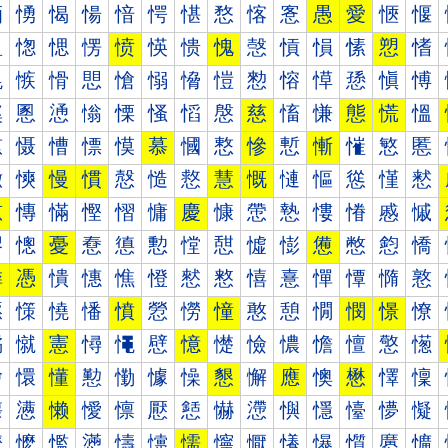
愐
愑
愒
愓
愔
愕
愖
愗
愘
愙
愚
愛
愜
愝
愠
愡
愢
愣
愤
愥
愦
愧
愨
愩
愪
愫
愬
愭
愰
愱
愲
愳
愴
愵
愶
愷
愸
愹
愺
愻
愼
愽
慀
慁
慂
慃
慄
慅
慆
慇
慈
慉
慊
態
慌
慍
慐
慑
慒
慓
慔
慕
慖
慗
慘
慙
慚
慛
慜
慝
慠
慡
慢
慣
慤
慥
慦
慧
慨
慩
慪
慫
慬
慭
慰
慱
慲
慳
慴
慵
慶
慷
慸
慹
慺
慻
慼
慽
憀
憁
憂
憃
憄
憅
憆
憇
憈
憉
憊
憋
憌
憍
憐
憑
憒
憓
憔
憕
憖
憗
憘
憙
憚
憛
憜
憝
憠
憡
憢
憣
憤
憥
憦
憧
憨
憩
憪
憫
憬
憭
憰
憱
憲
憳
憴
憵
憶
憷
憸
憹
憺
憻
憼
憽
懀
懁
懂
懃
懄
懅
懆
懇
懈
應
懊
懋
懌
懍
懐
懑
懒
懓
懔
懕
懖
懗
懘
懙
懚
懛
懜
懝
懠
懡
懢
懣
懤
懥
懦
懧
懨
懩
懪
懫
懬
懭