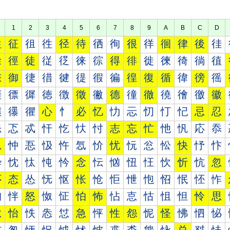
1
2
3
4
5
6
7
8
9
A
B
C
D
往
征
徂
徃
径
待
徆
徇
很
徉
徊
律
後
徍
徐
徑
徒
従
徔
徕
徖
得
徘
徙
徚
徛
徜
徝
徠
御
徢
徣
徤
徥
徦
徧
徨
復
循
徫
徬
徭
徰
徱
徲
徳
徴
徵
徶
德
徸
徹
徺
徻
徼
徽
忀
忁
忂
心
忄
必
忆
忇
忈
忉
忊
忋
忌
忍
忐
忑
忒
忓
忔
忕
忖
志
忘
忙
忚
忛
応
忝
忠
忡
忢
忣
忤
忥
忦
忧
忨
忩
忪
快
忬
忭
忰
忱
忲
忳
忴
念
忶
忷
忸
忹
忺
忻
忼
忽
怀
态
怂
怃
怄
怅
怆
怇
怈
怉
怊
怋
怌
怍
怐
怑
怒
怓
怔
怕
怖
怗
怘
怙
怚
怛
怜
思
怠
怡
怢
怣
怤
急
怦
性
怨
怩
怪
怫
怬
怭