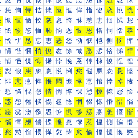
怰
怱
怲
怳
怴
怵
怶
怷
怸
怹
怺
总
怼
怽
恀
恁
恂
恃
恄
恅
恆
恇
恈
恉
恊
恋
恌
恍
恐
恑
恒
恓
恔
恕
恖
恗
恘
恙
恚
恛
恜
恝
恠
恡
恢
恣
恤
恥
恦
恧
恨
恩
恪
恫
恬
恭
恰
恱
恲
恳
恴
恵
恶
恷
恸
恹
恺
恻
恼
恽
悀
悁
悂
悃
悄
悅
悆
悇
悈
悉
悊
悋
悌
悍
悐
悑
悒
悓
悔
悕
悖
悗
悘
悙
悚
悛
悜
悝
悠
悡
悢
患
悤
悥
悦
悧
您
悩
悪
悫
悬
悭
悰
悱
悲
悳
悴
悵
悶
悷
悸
悹
悺
悻
悼
悽
惀
惁
惂
惃
惄
情
惆
惇
惈
惉
惊
惋
惌
惍
惐
惑
惒
惓
惔
惕
惖
惗
惘
惙
惚
惛
惜
惝
惠
惡
惢
惣
惤
惥
惦
惧
惨
惩
惪
惫
惬
惭
惰
惱
惲
想
惴
惵
惶
惷
惸
惹
惺
惻
惼
惽
愀
愁
愂
愃
愄
愅
愆
愇
愈
愉
愊
愋
愌
愍