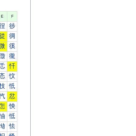
E
F
徎
徏
從
徟
微
徯
徾
徿
忎
忏
忞
忟
忮
忯
忾
忿
怎
怏
怞
怟
怮
怯