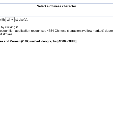
Select a Chinese character
with
stroke(s).
by clicking it.
recognition application recognises 4354 Chinese characters (yellow marked) depe
f strokes.
e and Korean (CJK) unified ideographs [4E00 - 9FFF]