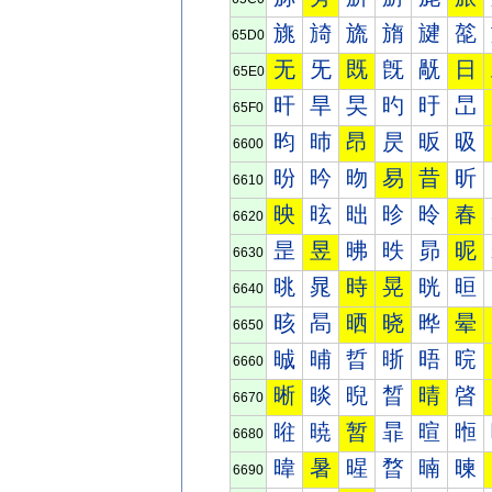
旐
旑
旒
旓
旔
旕
65D0
无
旡
既
旣
旤
日
65E0
旰
旱
旲
旳
旴
旵
65F0
昀
昁
昂
昃
昄
昅
6600
昐
昑
昒
易
昔
昕
6610
映
昡
昢
昣
昤
春
6620
昰
昱
昲
昳
昴
昵
6630
晀
晁
時
晃
晄
晅
6640
晐
晑
晒
晓
晔
晕
6650
晠
晡
晢
晣
晤
晥
6660
晰
晱
晲
晳
晴
晵
6670
暀
暁
暂
暃
暄
暅
6680
暐
暑
暒
暓
暔
暕
6690