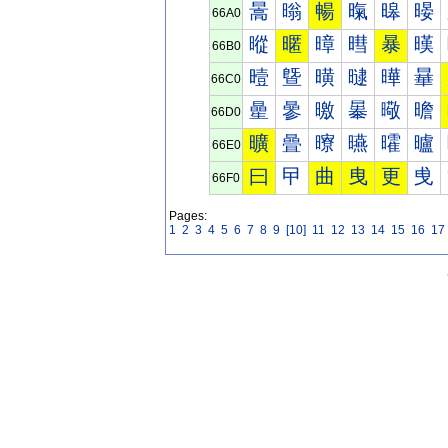
暠
暡
暢
暣
暤
暥
66A0
暰
暱
暲
暳
暴
暵
66B0
曀
曁
曂
曃
曄
曅
66C0
曐
曑
曒
曓
曔
曕
66D0
曠
曡
曢
曣
曤
曥
66E0
曰
曱
曲
曳
更
曵
66F0
Pages:
1
2
3
4
5
6
7
8
9
[10]
11
12
13
14
15
16
17