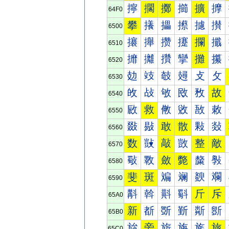
擰
擱
擲
擳
擴
擵
64F0
攀
攁
攂
攃
攄
攅
6500
攐
攑
攒
攓
攔
攕
6510
攠
攡
攢
攣
攤
攥
6520
攰
攱
攲
攳
攴
攵
6530
敀
敁
敂
敃
敄
故
6540
敐
救
敒
敓
敔
敕
6550
敠
敡
敢
散
敤
敥
6560
数
敱
敲
敳
整
敵
6570
斀
斁
斂
斃
斄
斅
6580
斐
斑
斒
斓
斔
斕
6590
斠
斡
斢
斣
斤
斥
65A0
新
斱
斲
斳
斴
斵
65B0
旀
旁
旂
旃
旄
旅
65C0