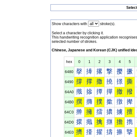
Selec
Show characters with
stroke(s).
Select a character by clicking it.
This handwriting recognition application recognis
selected number of strokes.
Chinese, Japanese and Korean (CJK) unified ide
hex
0
1
2
3
4
5
撀
撁
撂
撃
撄
撅
6480
撐
撑
撒
撓
撔
撕
6490
撠
撡
撢
撣
撤
撥
64A0
撰
撱
撲
撳
撴
撵
64B0
擀
擁
擂
擃
擄
擅
64C0
擐
擑
擒
擓
擔
擕
64D0
擠
擡
擢
擣
擤
擥
64E0