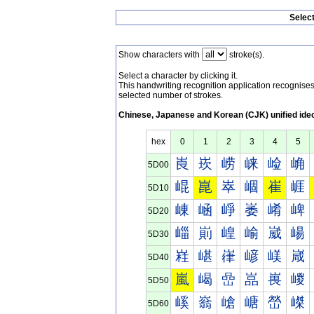
Selec
Show characters with
stroke(s).
Select a character by clicking it.
This handwriting recognition application recognis
selected number of strokes.
Chinese, Japanese and Korean (CJK) unified ide
hex
0
1
2
3
4
5
崀
崁
崂
崃
崄
崅
5D00
崐
崑
崒
崓
崔
崕
5D10
崠
崡
崢
崣
崤
崥
5D20
崰
崱
崲
崳
崴
崵
5D30
嵀
嵁
嵂
嵃
嵄
嵅
5D40
嵐
嵑
嵒
嵓
嵔
嵕
5D50
嵠
嵡
嵢
嵣
嵤
嵥
5D60