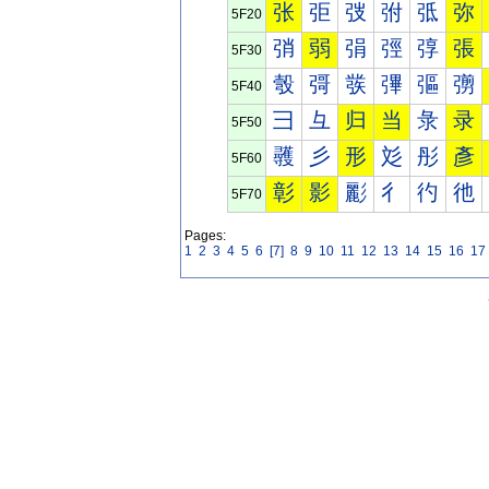
张
弡
弢
弣
弤
弥
5F20
弰
弱
弲
弳
弴
張
5F30
彀
彁
彂
彃
彄
彅
5F40
彐
彑
归
当
彔
录
5F50
彠
彡
形
彣
彤
彥
5F60
彰
影
彲
彳
彴
彵
5F70
Pages:
1
2
3
4
5
6
[7]
8
9
10
11
12
13
14
15
16
17