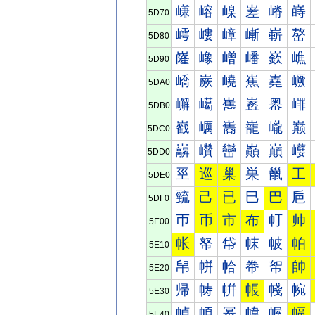
嵰
嵱
嵲
嵳
嵴
嵵
5D70
嶀
嶁
嶂
嶃
嶄
嶅
5D80
嶐
嶑
嶒
嶓
嶔
嶕
5D90
嶠
嶡
嶢
嶣
嶤
嶥
5DA0
嶰
嶱
嶲
嶳
嶴
嶵
5DB0
巀
巁
巂
巃
巄
巅
5DC0
巐
巑
巒
巓
巔
巕
5DD0
巠
巡
巢
巣
巤
工
5DE0
巰
己
已
巳
巴
巵
5DF0
帀
币
市
布
帄
帅
5E00
帐
帑
帒
帓
帔
帕
5E10
帠
帡
帢
帣
帤
帥
5E20
帰
帱
帲
帳
帴
帵
5E30
幀
幁
幂
幃
幄
幅
5E40