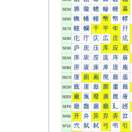
幐
幑
幒
幓
幔
幕
5E50
幠
幡
幢
幣
幤
幥
5E60
幰
幱
干
平
年
幵
5E70
庀
庁
庂
広
庄
庅
5E80
庐
庑
庒
库
应
底
5E90
庠
庡
庢
庣
庤
庥
5EA0
庰
庱
庲
庳
庴
庵
5EB0
廀
廁
廂
廃
廄
廅
5EC0
廐
廑
廒
廓
廔
廕
5ED0
廠
廡
廢
廣
廤
廥
5EE0
廰
廱
廲
廳
廴
廵
5EF0
开
弁
异
弃
弄
弅
5F00
弐
弑
弒
弓
弔
引
5F10