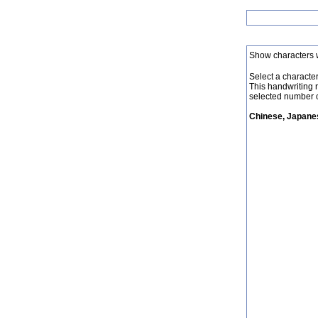
Show characters 
Select a character 
This handwriting 
selected number o
Chinese, Japanes