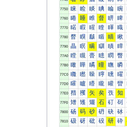
睐
睑
睒
睓
睔
睕
7750
睠
睡
睢
督
睤
睥
7760
睰
睱
睲
睳
睴
睵
7770
瞀
瞁
瞂
瞃
瞄
瞅
7780
瞐
瞑
瞒
瞓
瞔
瞕
7790
瞠
瞡
瞢
瞣
瞤
瞥
77A0
瞰
瞱
瞲
瞳
瞴
瞵
77B0
矀
矁
矂
矃
矄
矅
77C0
矐
矑
矒
矓
矔
矕
77D0
矠
矡
矢
矣
矤
知
77E0
矰
矱
矲
石
矴
矵
77F0
砀
码
砂
砃
砄
砅
7800
砐
砑
砒
砓
研
砕
7810