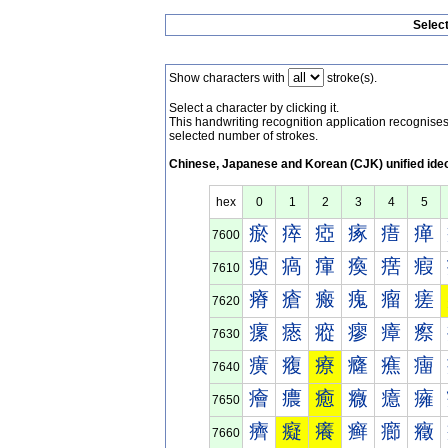
Selec
Show characters with
stroke(s).
Select a character by clicking it.
This handwriting recognition application recognis
selected number of strokes.
Chinese, Japanese and Korean (CJK) unified ide
hex
0
1
2
3
4
5
瘀
瘁
瘂
瘃
瘄
瘅
7600
瘐
瘑
瘒
瘓
瘔
瘕
7610
瘠
瘡
瘢
瘣
瘤
瘥
7620
瘰
瘱
瘲
瘳
瘴
瘵
7630
癀
癁
療
癃
癄
癅
7640
癐
癑
癒
癓
癔
癕
7650
癠
癡
癢
癣
癤
癥
7660