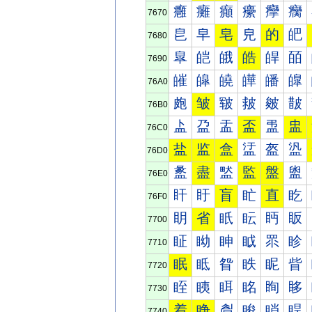
癰
癱
癲
癳
癴
癵
7670
皀
皁
皂
皃
的
皅
7680
皐
皑
皒
皓
皔
皕
7690
皠
皡
皢
皣
皤
皥
76A0
皰
皱
皲
皳
皴
皵
76B0
盀
盁
盂
盃
盄
盅
76C0
盐
监
盒
盓
盔
盕
76D0
盠
盡
盢
監
盤
盥
76E0
盰
盱
盲
盳
直
盵
76F0
眀
省
眂
眃
眄
眅
7700
眐
眑
眒
眓
眔
眕
7710
眠
眡
眢
眣
眤
眥
7720
眰
眱
眲
眳
眴
眵
7730
着
睁
睂
睃
睄
睅
7740