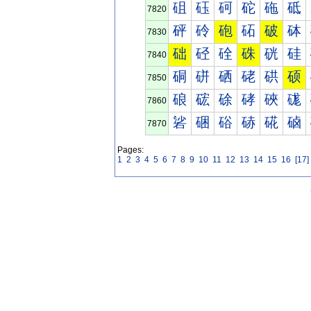
砠
砡
砢
砣
砤
砥
7820
砰
砱
砲
砳
破
砵
7830
础
硁
硂
硃
硄
硅
7840
硐
硑
硒
硓
硔
硕
7850
硠
硡
硢
硣
硤
硥
7860
硰
硱
硲
硳
硴
硵
7870
Pages:
1
2
3
4
5
6
7
8
9
10
11
12
13
14
15
16
[17]