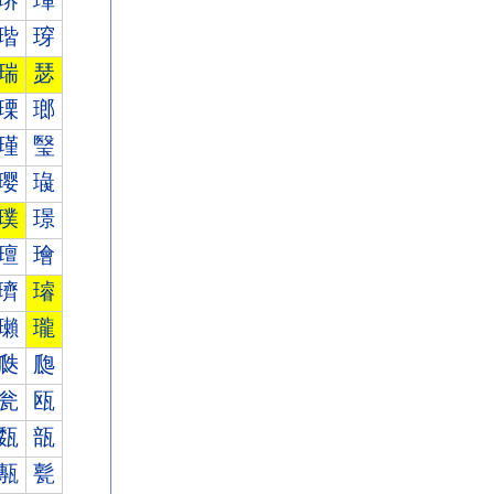
琾
琿
瑎
瑏
瑞
瑟
瑮
瑯
瑾
瑿
璎
璏
璞
璟
璮
璯
璾
璿
瓎
瓏
瓞
瓟
瓮
瓯
瓾
瓿
甎
甏