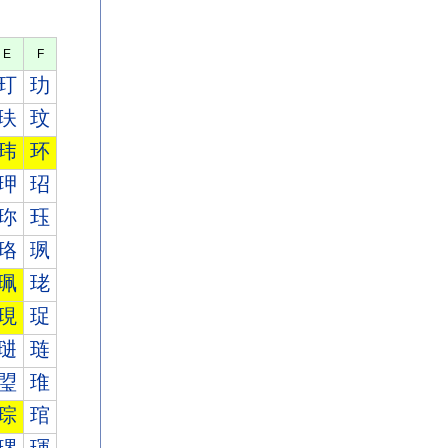
E
F
玎
玏
玞
玟
玮
环
玾
玿
珎
珏
珞
珟
珮
珯
現
珿
琎
琏
琞
琟
琮
琯