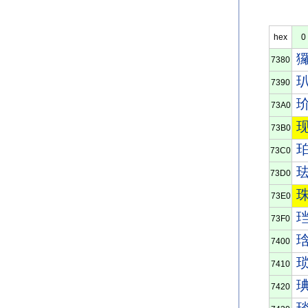
hex
0
7380
7390
73A0
73B0
73C0
73D0
73E0
73F0
7400
7410
7420