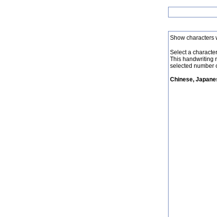
Show characters 
Select a character 
This handwriting 
selected number o
Chinese, Japanes