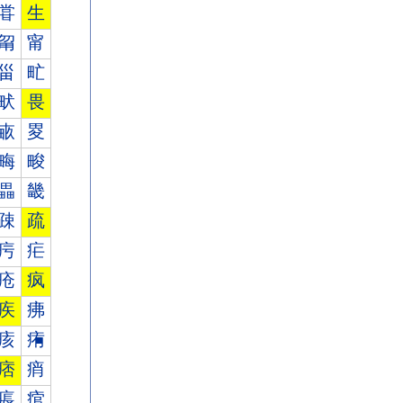
甞
生
甮
甯
甾
甿
畎
畏
畞
畟
畮
畯
畾
畿
疎
疏
疞
疟
疮
疯
疾
疿
痎
痏
痞
痟
痮
痯