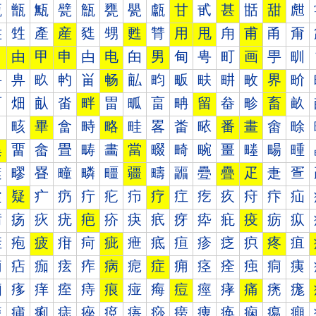
甐
甑
甒
甓
甔
甕
甖
甗
甘
甙
甚
甛
甜
甝
甠
甡
產
産
甤
甥
甦
甧
用
甩
甪
甫
甬
甭
田
由
甲
申
甴
电
甶
男
甸
甹
町
画
甼
甽
畀
畁
畂
畃
畄
畅
畆
畇
畈
畉
畊
畋
界
畍
畐
畑
畒
畓
畔
畕
畖
畗
畘
留
畚
畛
畜
畝
畠
畡
畢
畣
畤
略
畦
畧
畨
畩
番
畫
畬
畭
異
畱
畲
畳
畴
畵
當
畷
畸
畹
畺
畻
畼
畽
疀
疁
疂
疃
疄
疅
疆
疇
疈
疉
疊
疋
疌
疍
疐
疑
疒
疓
疔
疕
疖
疗
疘
疙
疚
疛
疜
疝
疠
疡
疢
疣
疤
疥
疦
疧
疨
疩
疪
疫
疬
疭
疰
疱
疲
疳
疴
疵
疶
疷
疸
疹
疺
疻
疼
疽
痀
痁
痂
痃
痄
病
痆
症
痈
痉
痊
痋
痌
痍
痐
痑
痒
痓
痔
痕
痖
痗
痘
痙
痚
痛
痜
痝
痠
痡
痢
痣
痤
痥
痦
痧
痨
痩
痪
痫
痬
痭