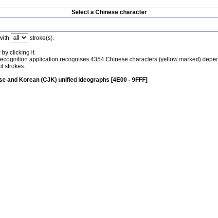
Select a Chinese character
with
stroke(s).
by clicking it.
recognition application recognises 4354 Chinese characters (yellow marked) depe
f strokes.
e and Korean (CJK) unified ideographs [4E00 - 9FFF]