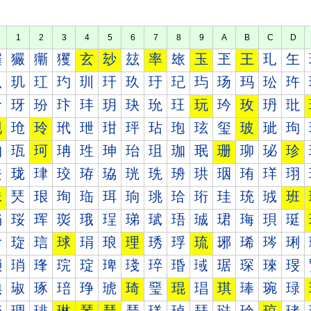
1
2
3
4
5
6
7
8
9
A
B
C
D
玀
玁
玂
玃
玄
玅
玆
率
玈
玉
玊
王
玌
玍
玐
玑
玒
玓
玔
玕
玖
玗
玘
玙
玚
玛
玜
玝
玠
玡
玢
玣
玤
玥
玦
玧
玨
玩
玪
玫
玬
玭
现
玱
玲
玳
玴
玵
玶
玷
玸
玹
玺
玻
玼
玽
珀
珁
珂
珃
珄
珅
珆
珇
珈
珉
珊
珋
珌
珍
珐
珑
珒
珓
珔
珕
珖
珗
珘
珙
珚
珛
珜
珝
珠
珡
珢
珣
珤
珥
珦
珧
珨
珩
珪
珫
珬
班
珰
珱
珲
珳
珴
珵
珶
珷
珸
珹
珺
珻
珼
珽
琀
琁
琂
球
琄
琅
理
琇
琈
琉
琊
琋
琌
琍
琐
琑
琒
琓
琔
琕
琖
琗
琘
琙
琚
琛
琜
琝
琠
琡
琢
琣
琤
琥
琦
琧
琨
琩
琪
琫
琬
琭