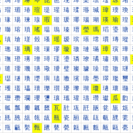
琰
琱
琲
琳
琴
琵
琶
琷
琸
琹
琺
琻
琼
琽
瑀
瑁
瑂
瑃
瑄
瑅
瑆
瑇
瑈
瑉
瑊
瑋
瑌
瑍
瑐
瑑
瑒
瑓
瑔
瑕
瑖
瑗
瑘
瑙
瑚
瑛
瑜
瑝
瑠
瑡
瑢
瑣
瑤
瑥
瑦
瑧
瑨
瑩
瑪
瑫
瑬
瑭
瑰
瑱
瑲
瑳
瑴
瑵
瑶
瑷
瑸
瑹
瑺
瑻
瑼
瑽
璀
璁
璂
璃
璄
璅
璆
璇
璈
璉
璊
璋
璌
璍
璐
璑
璒
璓
璔
璕
璖
璗
璘
璙
璚
璛
璜
璝
璠
璡
璢
璣
璤
璥
璦
璧
璨
璩
璪
璫
璬
璭
環
璱
璲
璳
璴
璵
璶
璷
璸
璹
璺
璻
璼
璽
瓀
瓁
瓂
瓃
瓄
瓅
瓆
瓇
瓈
瓉
瓊
瓋
瓌
瓍
瓐
瓑
瓒
瓓
瓔
瓕
瓖
瓗
瓘
瓙
瓚
瓛
瓜
瓝
瓠
瓡
瓢
瓣
瓤
瓥
瓦
瓧
瓨
瓩
瓪
瓫
瓬
瓭
瓰
瓱
瓲
瓳
瓴
瓵
瓶
瓷
瓸
瓹
瓺
瓻
瓼
瓽
甀
甁
甂
甃
甄
甅
甆
甇
甈
甉
甊
甋
甌
甍