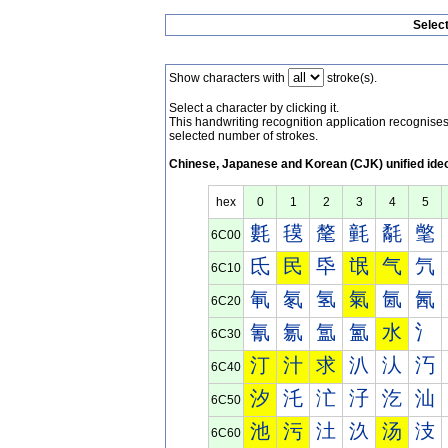
Selec
Show characters with
stroke(s).
Select a character by clicking it.
This handwriting recognition application recognis
selected number of strokes.
Chinese, Japanese and Korean (CJK) unified ide
hex
0
1
2
3
4
5
氀
氁
氂
氃
氄
氅
6C00
氐
民
氒
氓
气
氕
6C10
氠
氡
氢
氣
氤
氥
6C20
氰
氱
氲
氳
水
氵
6C30
汀
汁
求
汃
汄
汅
6C40
汐
汑
汒
汓
汔
汕
6C50
池
污
汢
汣
汤
汥
6C60