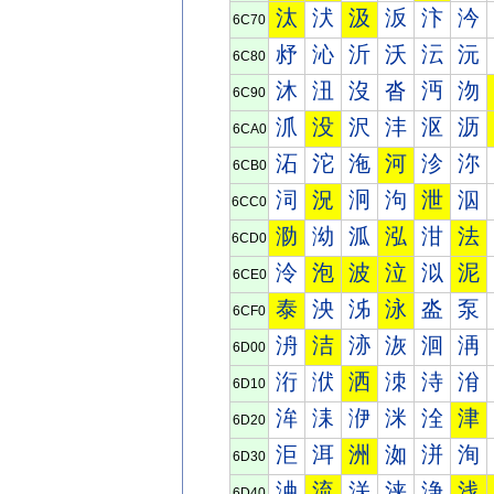
汰
汱
汲
汳
汴
汵
6C70
沀
沁
沂
沃
沄
沅
6C80
沐
沑
沒
沓
沔
沕
6C90
沠
没
沢
沣
沤
沥
6CA0
沰
沱
沲
河
沴
沵
6CB0
泀
況
泂
泃
泄
泅
6CC0
泐
泑
泒
泓
泔
法
6CD0
泠
泡
波
泣
泤
泥
6CE0
泰
泱
泲
泳
泴
泵
6CF0
洀
洁
洂
洃
洄
洅
6D00
洐
洑
洒
洓
洔
洕
6D10
洠
洡
洢
洣
洤
津
6D20
洰
洱
洲
洳
洴
洵
6D30
浀
流
浂
浃
浄
浅
6D40