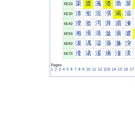
渠
渡
渢
渣
渤
渥
6E20
渰
渱
渲
渳
渴
渵
6E30
湀
湁
湂
湃
湄
湅
6E40
湐
湑
湒
湓
湔
湕
6E50
湠
湡
湢
湣
湤
湥
6E60
湰
湱
湲
湳
湴
湵
6E70
Pages:
1
2
3
4
5
6
7
8
9
10
11
12
[13]
14
15
16
17