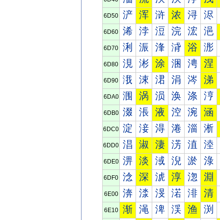
浐
浑
浒
浓
浔
浕
6D50
浠
浡
浢
浣
浤
浥
6D60
浰
浱
浲
浳
浴
浵
6D70
涀
涁
涂
涃
涄
涅
6D80
涐
涑
涒
涓
涔
涕
6D90
涠
涡
涢
涣
涤
涥
6DA0
涰
涱
液
涳
涴
涵
6DB0
淀
淁
淂
淃
淄
淅
6DC0
淐
淑
淒
淓
淔
淕
6DD0
淠
淡
淢
淣
淤
淥
6DE0
淰
深
淲
淳
淴
淵
6DF0
渀
渁
渂
渃
渄
清
6E00
渐
渑
渒
渓
渔
渕
6E10