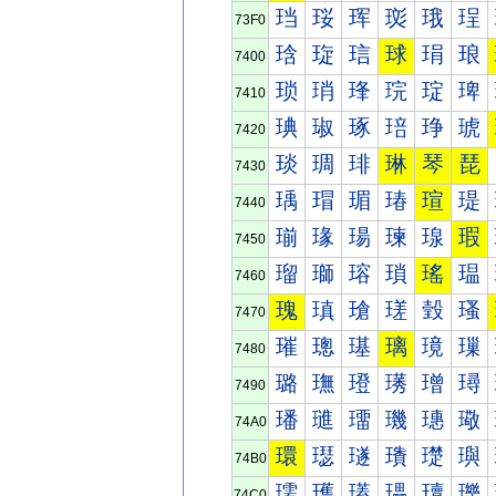
珰
珱
珲
珳
珴
珵
73F0
琀
琁
琂
球
琄
琅
7400
琐
琑
琒
琓
琔
琕
7410
琠
琡
琢
琣
琤
琥
7420
琰
琱
琲
琳
琴
琵
7430
瑀
瑁
瑂
瑃
瑄
瑅
7440
瑐
瑑
瑒
瑓
瑔
瑕
7450
瑠
瑡
瑢
瑣
瑤
瑥
7460
瑰
瑱
瑲
瑳
瑴
瑵
7470
璀
璁
璂
璃
璄
璅
7480
璐
璑
璒
璓
璔
璕
7490
璠
璡
璢
璣
璤
璥
74A0
環
璱
璲
璳
璴
璵
74B0
瓀
瓁
瓂
瓃
瓄
瓅
74C0