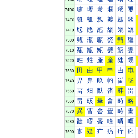
瓐
瓑
瓒
瓓
瓔
瓕
74D0
瓠
瓡
瓢
瓣
瓤
瓥
74E0
瓰
瓱
瓲
瓳
瓴
瓵
74F0
甀
甁
甂
甃
甄
甅
7500
甐
甑
甒
甓
甔
甕
7510
甠
甡
產
産
甤
甥
7520
田
由
甲
申
甴
电
7530
畀
畁
畂
畃
畄
畅
7540
畐
畑
畒
畓
畔
畕
7550
畠
畡
畢
畣
畤
略
7560
異
畱
畲
畳
畴
畵
7570
疀
疁
疂
疃
疄
疅
7580
疐
疑
疒
疓
疔
疕
7590