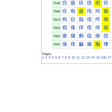
疠
疡
疢
疣
疤
疥
75A0
疰
疱
疲
疳
疴
疵
75B0
痀
痁
痂
痃
痄
病
75C0
痐
痑
痒
痓
痔
痕
75D0
痠
痡
痢
痣
痤
痥
75E0
痰
痱
痲
痳
痴
痵
75F0
Pages:
1
2
3
4
5
6
7
8
9
10
11
12
13
14
15
[16]
17