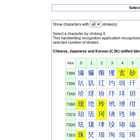
Selec
Show characters with
stroke(s).
Select a character by clicking it.
This handwriting recognition application recognis
selected number of strokes.
Chinese, Japanese and Korean (CJK) unified ide
hex
0
1
2
3
4
5
玀
玁
玂
玃
玄
玅
7380
玐
玑
玒
玓
玔
玕
7390
玠
玡
玢
玣
玤
玥
73A0
现
玱
玲
玳
玴
玵
73B0
珀
珁
珂
珃
珄
珅
73C0
珐
珑
珒
珓
珔
珕
73D0
珠
珡
珢
珣
珤
珥
73E0