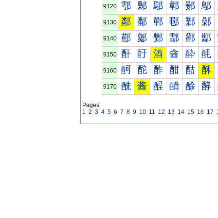
鄠
鄡
鄢
鄣
鄤
鄥
9120
鄰
鄱
鄲
鄳
鄴
鄵
9130
酀
酁
酂
酃
酄
酅
9140
酐
酑
酒
酓
酔
酕
9150
酠
酡
酢
酣
酤
酥
9160
酰
酱
酲
酳
酴
酵
9170
Pages:
1
2
3
4
5
6
7
8
9
10
11
12
13
14
15
16
17