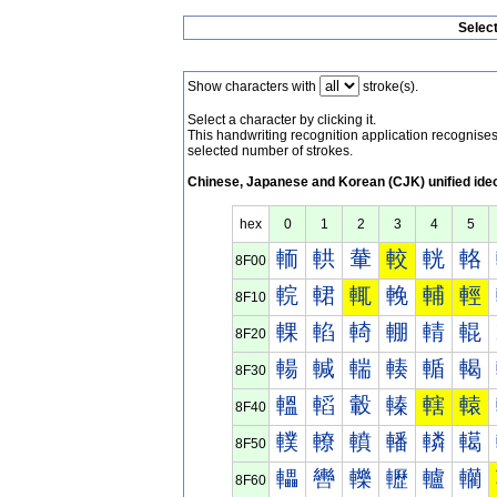
Selec
Show characters with
stroke(s).
Select a character by clicking it.
This handwriting recognition application recognis
selected number of strokes.
Chinese, Japanese and Korean (CJK) unified ide
hex
0
1
2
3
4
5
輀
輁
輂
較
輄
輅
8F00
輐
輑
輒
輓
輔
輕
8F10
輠
輡
輢
輣
輤
輥
8F20
輰
輱
輲
輳
輴
輵
8F30
轀
轁
轂
轃
轄
轅
8F40
轐
轑
轒
轓
轔
轕
8F50
轠
轡
轢
轣
轤
轥
8F60