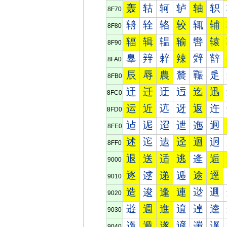
轰
轱
轲
轳
轴
轵
8F70
辀
辁
辂
较
辄
辅
8F80
辐
辑
辒
输
辔
辕
8F90
辠
辡
辢
辣
辤
辥
8FA0
辰
辱
農
辳
辴
辵
8FB0
迀
迁
迂
迃
迄
迅
8FC0
运
近
迒
迓
返
迕
8FD0
迠
迡
迢
迣
迤
迥
8FE0
述
迱
迲
迳
迴
迵
8FF0
退
送
适
逃
逄
逅
9000
逐
逑
递
逓
途
逕
9010
造
逡
逢
連
逤
逥
9020
逰
週
進
逳
逴
逵
9030
遀
遁
遂
遃
遄
遅
9040