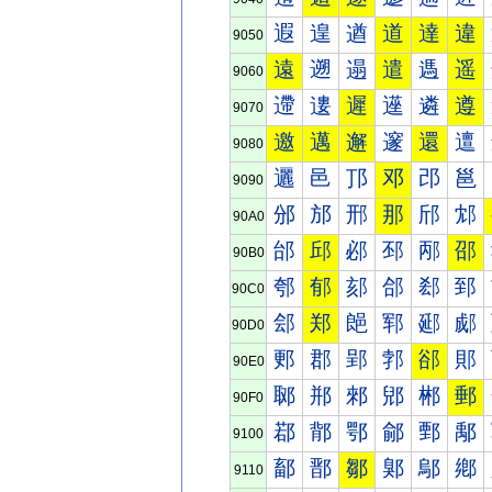
遐
遑
遒
道
達
違
9050
遠
遡
遢
遣
遤
遥
9060
遰
遱
遲
遳
遴
遵
9070
邀
邁
邂
邃
還
邅
9080
邐
邑
邒
邓
邔
邕
9090
邠
邡
邢
那
邤
邥
90A0
邰
邱
邲
邳
邴
邵
90B0
郀
郁
郂
郃
郄
郅
90C0
郐
郑
郒
郓
郔
郕
90D0
郠
郡
郢
郣
郤
郥
90E0
郰
郱
郲
郳
郴
郵
90F0
鄀
鄁
鄂
鄃
鄄
鄅
9100
鄐
鄑
鄒
鄓
鄔
鄕
9110