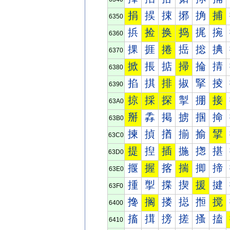
捐
捑
捒
捓
捔
捕
6350
捠
捡
换
捣
捤
捥
6360
捰
捱
捲
捳
捴
捵
6370
掀
掁
掂
掃
掄
掅
6380
掐
掑
排
掓
掔
掕
6390
掠
採
探
掣
掤
接
63A0
掰
掱
掲
掳
掴
掵
63B0
揀
揁
揂
揃
揄
揅
63C0
提
揑
插
揓
揔
揕
63D0
揠
握
揢
揣
揤
揥
63E0
揰
揱
揲
揳
援
揵
63F0
搀
搁
搂
搃
搄
搅
6400
搐
搑
搒
搓
搔
搕
6410