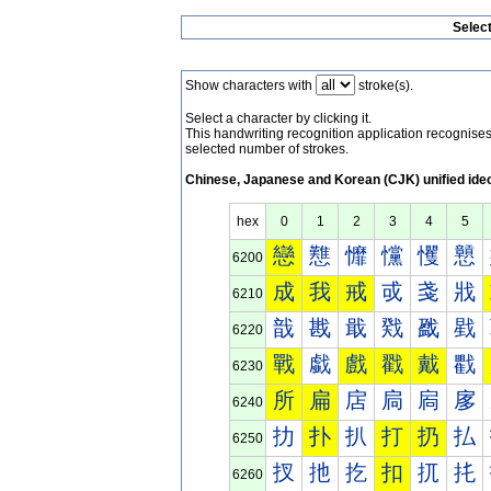
Selec
Show characters with
stroke(s).
Select a character by clicking it.
This handwriting recognition application recognis
selected number of strokes.
Chinese, Japanese and Korean (CJK) unified ide
hex
0
1
2
3
4
5
戀
戁
戂
戃
戄
戅
6200
成
我
戒
戓
戔
戕
6210
戠
戡
戢
戣
戤
戥
6220
戰
戱
戲
戳
戴
戵
6230
所
扁
扂
扃
扄
扅
6240
扐
扑
扒
打
扔
払
6250
扠
扡
扢
扣
扤
扥
6260