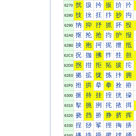
扰
扱
扲
扳
扴
扵
6270
技
抁
抂
抃
抄
抅
6280
抐
抑
抒
抓
抔
投
6290
抠
抡
抢
抣
护
报
62A0
抰
抱
抲
抳
抴
抵
62B0
拀
拁
拂
拃
拄
担
62C0
拐
拑
拒
拓
拔
拕
62D0
拠
拡
拢
拣
拤
拥
62E0
拰
拱
拲
拳
拴
拵
62F0
挀
持
挂
挃
挄
挅
6300
挐
挑
挒
挓
挔
挕
6310
挠
挡
挢
挣
挤
挥
6320
挰
挱
挲
挳
挴
挵
6330
捀
捁
捂
捃
捄
捅
6340