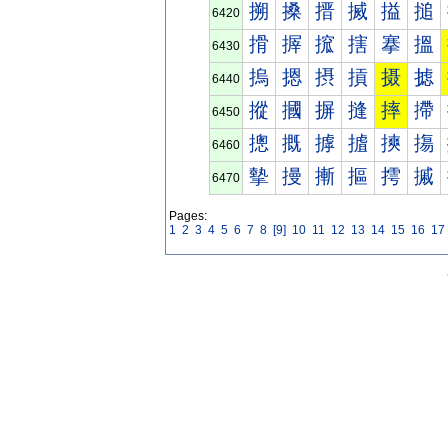
搠
搡
搢
搣
搤
搥
6420
搰
搱
搲
搳
搴
搵
6430
摀
摁
摂
摃
摄
摅
6440
摐
摑
摒
摓
摔
摕
6450
摠
摡
摢
摣
摤
摥
6460
摰
摱
摲
摳
摴
摵
6470
Pages:
1
2
3
4
5
6
7
8
[9]
10
11
12
13
14
15
16
17