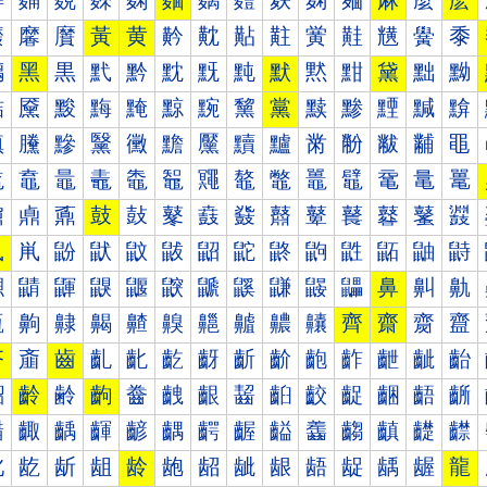
麰
麱
麲
麳
麴
麵
麶
麷
麸
麹
麺
麻
麼
麽
黀
黁
黂
黃
黄
黅
黆
黇
黈
黉
黊
黋
黌
黍
黐
黑
黒
黓
黔
黕
黖
黗
默
黙
黚
黛
黜
黝
黠
黡
黢
黣
黤
黥
黦
黧
黨
黩
黪
黫
黬
黭
黰
黱
黲
黳
黴
黵
黶
黷
黸
黹
黺
黻
黼
黽
鼀
鼁
鼂
鼃
鼄
鼅
鼆
鼇
鼈
鼉
鼊
鼋
鼌
鼍
鼐
鼑
鼒
鼓
鼔
鼕
鼖
鼗
鼘
鼙
鼚
鼛
鼜
鼝
鼠
鼡
鼢
鼣
鼤
鼥
鼦
鼧
鼨
鼩
鼪
鼫
鼬
鼭
鼰
鼱
鼲
鼳
鼴
鼵
鼶
鼷
鼸
鼹
鼺
鼻
鼼
鼽
齀
齁
齂
齃
齄
齅
齆
齇
齈
齉
齊
齋
齌
齍
齐
齑
齒
齓
齔
齕
齖
齗
齘
齙
齚
齛
齜
齝
齠
齡
齢
齣
齤
齥
齦
齧
齨
齩
齪
齫
齬
齭
齰
齱
齲
齳
齴
齵
齶
齷
齸
齹
齺
齻
齼
齽
龀
龁
龂
龃
龄
龅
龆
龇
龈
龉
龊
龋
龌
龍