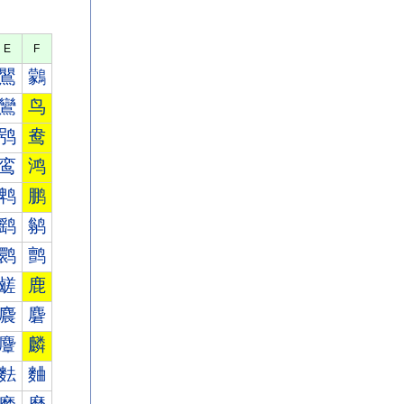
E
F
鸎
鸏
鸞
鸟
鸮
鸯
鸾
鸿
鹎
鹏
鹞
鹟
鹮
鹯
鹾
鹿
麎
麏
麞
麟
麮
麯