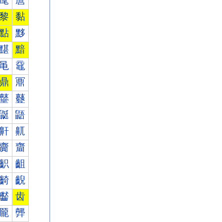
麾
麿
黎
黏
點
黟
黮
黯
黾
黿
鼎
鼏
鼞
鼟
鼮
鼯
鼾
鼿
齎
齏
齞
齟
齮
齯
齾
齿
龎
龏