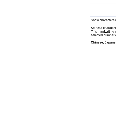
Show characters 
Select a character 
This handwriting 
selected number o
Chinese, Japanes