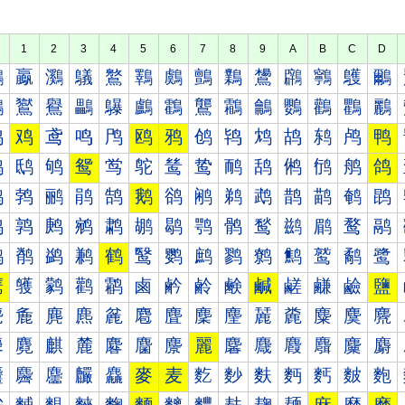
1
2
3
4
5
6
7
8
9
A
B
C
D
鸀
鸁
鸂
鸃
鸄
鸅
鸆
鸇
鸈
鸉
鸊
鸋
鸌
鸍
鸐
鸑
鸒
鸓
鸔
鸕
鸖
鸗
鸘
鸙
鸚
鸛
鸜
鸝
鸠
鸡
鸢
鸣
鸤
鸥
鸦
鸧
鸨
鸩
鸪
鸫
鸬
鸭
鸰
鸱
鸲
鸳
鸴
鸵
鸶
鸷
鸸
鸹
鸺
鸻
鸼
鸽
鹀
鹁
鹂
鹃
鹄
鹅
鹆
鹇
鹈
鹉
鹊
鹋
鹌
鹍
鹐
鹑
鹒
鹓
鹔
鹕
鹖
鹗
鹘
鹙
鹚
鹛
鹜
鹝
鹠
鹡
鹢
鹣
鹤
鹥
鹦
鹧
鹨
鹩
鹪
鹫
鹬
鹭
鹰
鹱
鹲
鹳
鹴
鹵
鹶
鹷
鹸
鹹
鹺
鹻
鹼
鹽
麀
麁
麂
麃
麄
麅
麆
麇
麈
麉
麊
麋
麌
麍
麐
麑
麒
麓
麔
麕
麖
麗
麘
麙
麚
麛
麜
麝
麠
麡
麢
麣
麤
麥
麦
麧
麨
麩
麪
麫
麬
麭