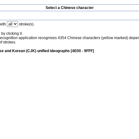
Select a Chinese character
with
stroke(s).
by clicking it.
recognition application recognises 4354 Chinese characters (yellow marked) depe
f strokes.
e and Korean (CJK) unified ideographs [4E00 - 9FFF]