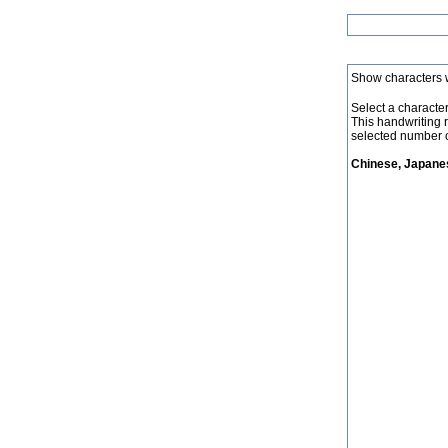
Show characters 
Select a character 
This handwriting 
selected number o
Chinese, Japanes