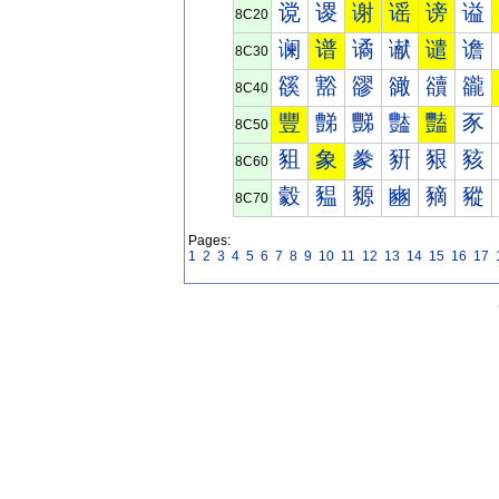
谠
谡
谢
谣
谤
谥
8C20
谰
谱
谲
谳
谴
谵
8C30
豀
豁
豂
豃
豄
豅
8C40
豐
豑
豒
豓
豔
豕
8C50
豠
象
豢
豣
豤
豥
8C60
豰
豱
豲
豳
豴
豵
8C70
Pages:
1
2
3
4
5
6
7
8
9
10
11
12
13
14
15
16
17