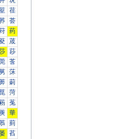
茾
茿
荎
荏
荞
荟
荮
药
荾
荿
莎
莏
莞
莟
莮
莯
莾
莿
菎
菏
菞
菟
菮
華
菾
菿
萎
萏