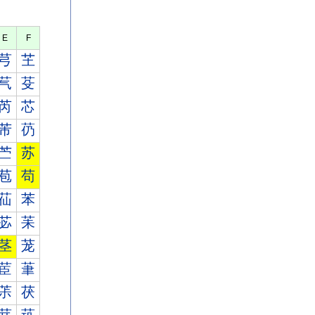
E
F
芎
芏
芞
芟
芮
芯
芾
芿
苎
苏
苞
苟
苮
苯
苾
苿
茎
茏
茞
茟
茮
茯