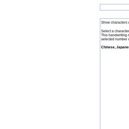
Show characters 
Select a character 
This handwriting 
selected number o
Chinese, Japanes