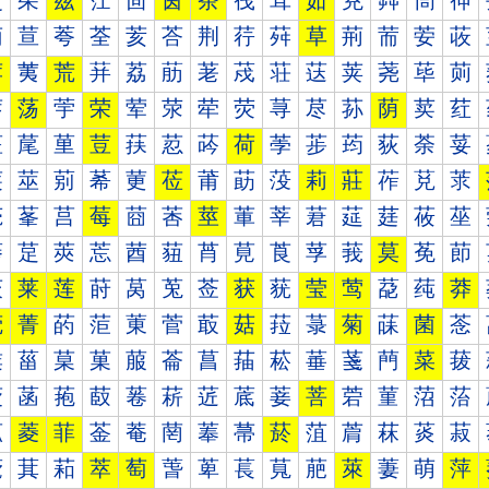
茰
茱
茲
茳
茴
茵
茶
茷
茸
茹
茺
茻
茼
茽
荀
荁
荂
荃
荄
荅
荆
荇
荈
草
荊
荋
荌
荍
荐
荑
荒
荓
荔
荕
荖
荗
荘
荙
荚
荛
荜
荝
荠
荡
荢
荣
荤
荥
荦
荧
荨
荩
荪
荫
荬
荭
荰
荱
荲
荳
荴
荵
荶
荷
荸
荹
荺
荻
荼
荽
莀
莁
莂
莃
莄
莅
莆
莇
莈
莉
莊
莋
莌
莍
莐
莑
莒
莓
莔
莕
莖
莗
莘
莙
莚
莛
莜
莝
莠
莡
莢
莣
莤
莥
莦
莧
莨
莩
莪
莫
莬
莭
莰
莱
莲
莳
莴
莵
莶
获
莸
莹
莺
莻
莼
莽
菀
菁
菂
菃
菄
菅
菆
菇
菈
菉
菊
菋
菌
菍
菐
菑
菒
菓
菔
菕
菖
菗
菘
菙
菚
菛
菜
菝
菠
菡
菢
菣
菤
菥
菦
菧
菨
菩
菪
菫
菬
菭
菰
菱
菲
菳
菴
菵
菶
菷
菸
菹
菺
菻
菼
菽
萀
萁
萂
萃
萄
萅
萆
萇
萈
萉
萊
萋
萌
萍