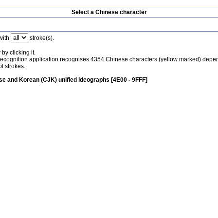
Select a Chinese character
with
stroke(s).
by clicking it.
recognition application recognises 4354 Chinese characters (yellow marked) depe
f strokes.
e and Korean (CJK) unified ideographs [4E00 - 9FFF]