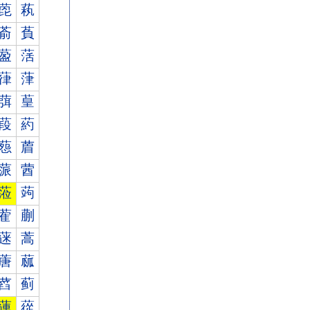
萞
萟
萮
萯
萾
萿
葎
葏
葞
葟
葮
葯
葾
葿
蒎
蒏
蒞
蒟
蒮
蒯
蒾
蒿
蓎
蓏
蓞
蓟
蓮
蓯