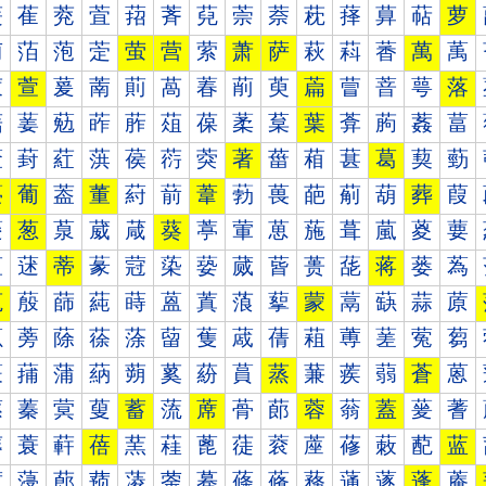
萐
萑
萒
萓
萔
萕
萖
萗
萘
萙
萚
萛
萜
萝
萠
萡
萢
萣
萤
营
萦
萧
萨
萩
萪
萫
萬
萭
萰
萱
萲
萳
萴
萵
萶
萷
萸
萹
萺
萻
萼
落
葀
葁
葂
葃
葄
葅
葆
葇
葈
葉
葊
葋
葌
葍
葐
葑
葒
葓
葔
葕
葖
著
葘
葙
葚
葛
葜
葝
葠
葡
葢
董
葤
葥
葦
葧
葨
葩
葪
葫
葬
葭
葰
葱
葲
葳
葴
葵
葶
葷
葸
葹
葺
葻
葼
葽
蒀
蒁
蒂
蒃
蒄
蒅
蒆
蒇
蒈
蒉
蒊
蒋
蒌
蒍
蒐
蒑
蒒
蒓
蒔
蒕
蒖
蒗
蒘
蒙
蒚
蒛
蒜
蒝
蒠
蒡
蒢
蒣
蒤
蒥
蒦
蒧
蒨
蒩
蒪
蒫
蒬
蒭
蒰
蒱
蒲
蒳
蒴
蒵
蒶
蒷
蒸
蒹
蒺
蒻
蒼
蒽
蓀
蓁
蓂
蓃
蓄
蓅
蓆
蓇
蓈
蓉
蓊
蓋
蓌
蓍
蓐
蓑
蓒
蓓
蓔
蓕
蓖
蓗
蓘
蓙
蓚
蓛
蓜
蓝
蓠
蓡
蓢
蓣
蓤
蓥
蓦
蓧
蓨
蓩
蓪
蓫
蓬
蓭