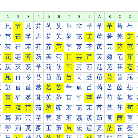
1
2
3
4
5
6
7
8
9
A
B
C
D
芀
芁
节
芃
芄
芅
芆
芇
芈
芉
芊
芋
芌
芍
芐
芑
芒
芓
芔
芕
芖
芗
芘
芙
芚
芛
芜
芝
芠
芡
芢
芣
芤
芥
芦
芧
芨
芩
芪
芫
芬
芭
芰
花
芲
芳
芴
芵
芶
芷
芸
芹
芺
芻
芼
芽
苀
苁
苂
苃
苄
苅
苆
苇
苈
苉
苊
苋
苌
苍
苐
苑
苒
苓
苔
苕
苖
苗
苘
苙
苚
苛
苜
苝
苠
苡
苢
苣
苤
若
苦
苧
苨
苩
苪
苫
苬
苭
苰
英
苲
苳
苴
苵
苶
苷
苸
苹
苺
苻
苼
苽
茀
茁
茂
范
茄
茅
茆
茇
茈
茉
茊
茋
茌
茍
茐
茑
茒
茓
茔
茕
茖
茗
茘
茙
茚
茛
茜
茝
茠
茡
茢
茣
茤
茥
茦
茧
茨
茩
茪
茫
茬
茭