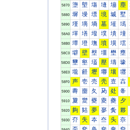
塰
塱
塲
塳
塴
塵
5870
墀
墁
墂
境
墄
墅
5880
墐
墑
墒
墓
墔
墕
5890
墠
墡
墢
墣
墤
墥
58A0
墰
墱
墲
墳
墴
墵
58B0
壀
壁
壂
壃
壄
壅
58C0
壐
壑
壒
壓
壔
壕
58D0
壠
壡
壢
壣
壤
壥
58E0
声
壱
売
壳
壴
壵
58F0
夀
夁
夂
夃
处
夅
5900
夐
夑
夒
夓
夔
夕
5910
夠
夡
夢
夣
夤
夥
5920
夰
失
夲
夳
头
夵
5930
奀
奁
奂
奃
奄
奅
5940