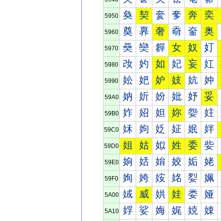
奐
契
奒
奓
奔
奕
5950
奠
奡
奢
奣
奤
奥
5960
奰
奱
奲
女
奴
奵
5970
妀
妁
如
妃
妄
妅
5980
妐
妑
妒
妓
妔
妕
5990
妠
妡
妢
妣
妤
妥
59A0
妰
妱
妲
妳
妴
妵
59B0
姀
姁
姂
姃
姄
姅
59C0
姐
姑
姒
姓
委
姕
59D0
姠
姡
姢
姣
姤
姥
59E0
姰
姱
姲
姳
姴
姵
59F0
娀
威
娂
娃
娄
娅
5A00
娐
娑
娒
娓
娔
娕
5A10