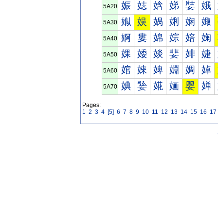
娠
娡
娢
娣
娤
娥
5A20
娰
娱
娲
娳
娴
娵
5A30
婀
婁
婂
婃
婄
婅
5A40
婐
婑
婒
婓
婔
婕
5A50
婠
婡
婢
婣
婤
婥
5A60
婰
婱
婲
婳
婴
婵
5A70
Pages:
1
2
3
4
[5]
6
7
8
9
10
11
12
13
14
15
16
17