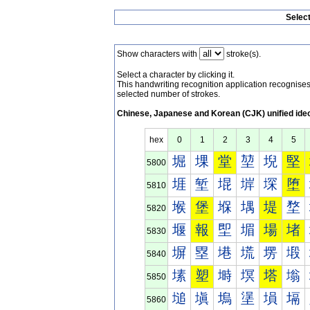
Selec
Show characters with
stroke(s).
Select a character by clicking it.
This handwriting recognition application recognis
selected number of strokes.
Chinese, Japanese and Korean (CJK) unified ide
hex
0
1
2
3
4
5
堀
堁
堂
堃
堄
堅
5800
堐
堑
堒
堓
堔
堕
5810
堠
堡
堢
堣
堤
堥
5820
堰
報
堲
堳
場
堵
5830
塀
塁
塂
塃
塄
塅
5840
塐
塑
塒
塓
塔
塕
5850
塠
塡
塢
塣
塤
塥
5860