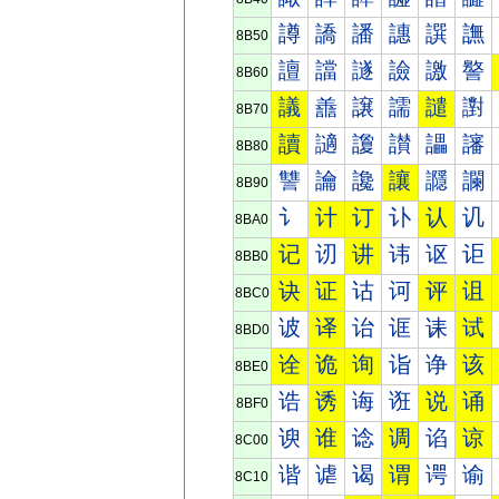
譐
譑
譒
譓
譔
譕
8B50
譠
譡
譢
譣
譤
譥
8B60
議
譱
譲
譳
譴
譵
8B70
讀
讁
讂
讃
讄
讅
8B80
讐
讑
讒
讓
讔
讕
8B90
讠
计
订
讣
认
讥
8BA0
记
讱
讲
讳
讴
讵
8BB0
诀
证
诂
诃
评
诅
8BC0
诐
译
诒
诓
诔
试
8BD0
诠
诡
询
诣
诤
该
8BE0
诰
诱
诲
诳
说
诵
8BF0
谀
谁
谂
调
谄
谅
8C00
谐
谑
谒
谓
谔
谕
8C10