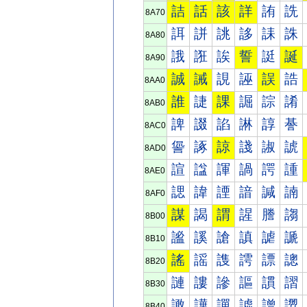
詰
話
該
詳
詴
詵
8A70
誀
誁
誂
誃
誄
誅
8A80
誐
誑
誒
誓
誔
誕
8A90
誠
誡
誢
誣
誤
誥
8AA0
誰
誱
課
誳
誴
誵
8AB0
諀
諁
諂
諃
諄
諅
8AC0
諐
諑
諒
諓
諔
諕
8AD0
諠
諡
諢
諣
諤
諥
8AE0
諰
諱
諲
諳
諴
諵
8AF0
謀
謁
謂
謃
謄
謅
8B00
謐
謑
謒
謓
謔
謕
8B10
謠
謡
謢
謣
謤
謥
8B20
謰
謱
謲
謳
謴
謵
8B30
譀
譁
譂
譃
譄
譅
8B40