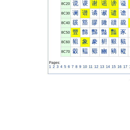
谠
谡
谢
谣
谤
谥
8C20
谰
谱
谲
谳
谴
谵
8C30
豀
豁
豂
豃
豄
豅
8C40
豐
豑
豒
豓
豔
豕
8C50
豠
象
豢
豣
豤
豥
8C60
豰
豱
豲
豳
豴
豵
8C70
Pages:
1
2
3
4
5
6
7
8
9
10
11
12
13
14
15
16
17