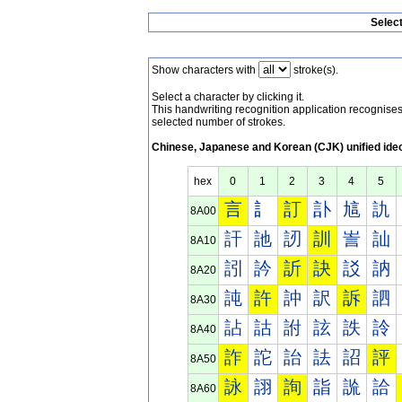
Selec
Show characters with
stroke(s).
Select a character by clicking it.
This handwriting recognition application recognis
selected number of strokes.
Chinese, Japanese and Korean (CJK) unified ide
hex
0
1
2
3
4
5
言
訁
訂
訃
訄
訅
8A00
訐
訑
訒
訓
訔
訕
8A10
訠
訡
訢
訣
訤
訥
8A20
訰
許
訲
訳
訴
訵
8A30
詀
詁
詂
詃
詄
詅
8A40
詐
詑
詒
詓
詔
評
8A50
詠
詡
詢
詣
詤
詥
8A60