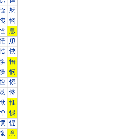
怾
怿
恎
恏
恞
恟
恮
息
恾
恿
悎
悏
悞
悟
悮
悯
悾
悿
惎
惏
惞
惟
惮
惯
惾
惿
愎
意