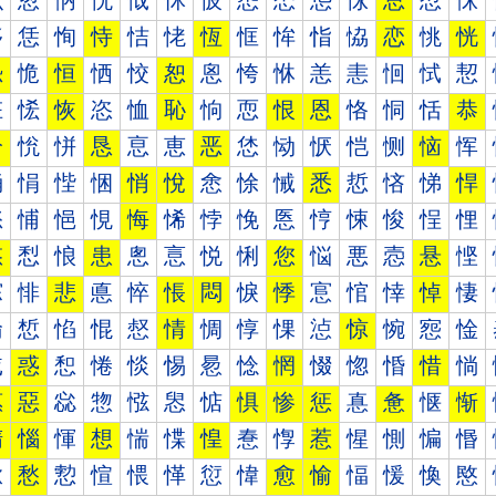
怰
怱
怲
怳
怴
怵
怶
怷
怸
怹
怺
总
怼
怽
恀
恁
恂
恃
恄
恅
恆
恇
恈
恉
恊
恋
恌
恍
恐
恑
恒
恓
恔
恕
恖
恗
恘
恙
恚
恛
恜
恝
恠
恡
恢
恣
恤
恥
恦
恧
恨
恩
恪
恫
恬
恭
恰
恱
恲
恳
恴
恵
恶
恷
恸
恹
恺
恻
恼
恽
悀
悁
悂
悃
悄
悅
悆
悇
悈
悉
悊
悋
悌
悍
悐
悑
悒
悓
悔
悕
悖
悗
悘
悙
悚
悛
悜
悝
悠
悡
悢
患
悤
悥
悦
悧
您
悩
悪
悫
悬
悭
悰
悱
悲
悳
悴
悵
悶
悷
悸
悹
悺
悻
悼
悽
惀
惁
惂
惃
惄
情
惆
惇
惈
惉
惊
惋
惌
惍
惐
惑
惒
惓
惔
惕
惖
惗
惘
惙
惚
惛
惜
惝
惠
惡
惢
惣
惤
惥
惦
惧
惨
惩
惪
惫
惬
惭
惰
惱
惲
想
惴
惵
惶
惷
惸
惹
惺
惻
惼
惽
愀
愁
愂
愃
愄
愅
愆
愇
愈
愉
愊
愋
愌
愍