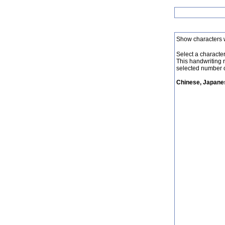
Show characters 
Select a character 
This handwriting 
selected number o
Chinese, Japanes