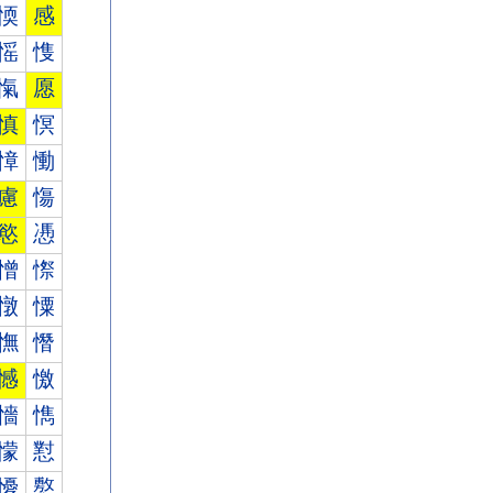
愞
感
愮
愯
愾
愿
慎
慏
慞
慟
慮
慯
慾
慿
憎
憏
憞
憟
憮
憯
憾
憿
懎
懏
懞
懟
懮
懯