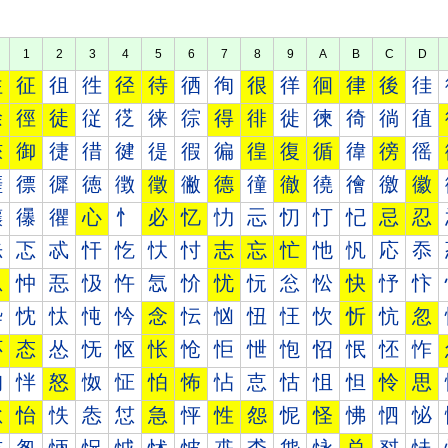
1
2
3
4
5
6
7
8
9
A
B
C
D
往
征
徂
徃
径
待
徆
徇
很
徉
徊
律
後
徍
徐
徑
徒
従
徔
徕
徖
得
徘
徙
徚
徛
徜
徝
徠
御
徢
徣
徤
徥
徦
徧
徨
復
循
徫
徬
徭
徰
徱
徲
徳
徴
徵
徶
德
徸
徹
徺
徻
徼
徽
忀
忁
忂
心
忄
必
忆
忇
忈
忉
忊
忋
忌
忍
忐
忑
忒
忓
忔
忕
忖
志
忘
忙
忚
忛
応
忝
忠
忡
忢
忣
忤
忥
忦
忧
忨
忩
忪
快
忬
忭
忰
忱
忲
忳
忴
念
忶
忷
忸
忹
忺
忻
忼
忽
怀
态
怂
怃
怄
怅
怆
怇
怈
怉
怊
怋
怌
怍
怐
怑
怒
怓
怔
怕
怖
怗
怘
怙
怚
怛
怜
思
怠
怡
怢
怣
怤
急
怦
性
怨
怩
怪
怫
怬
怭