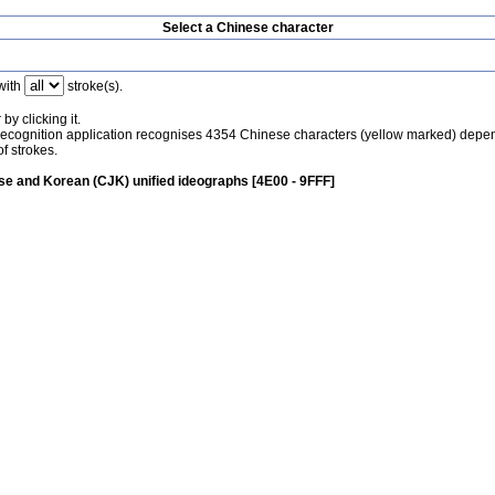
Select a Chinese character
with
stroke(s).
by clicking it.
recognition application recognises 4354 Chinese characters (yellow marked) depe
f strokes.
e and Korean (CJK) unified ideographs [4E00 - 9FFF]