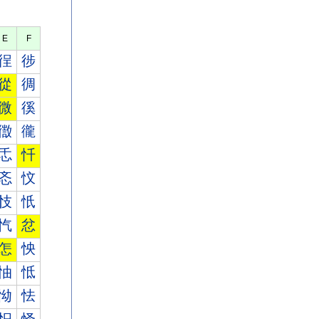
E
F
徎
徏
從
徟
微
徯
徾
徿
忎
忏
忞
忟
忮
忯
忾
忿
怎
怏
怞
怟
怮
怯