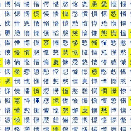
愐
愑
愒
愓
愔
愕
愖
愗
愘
愙
愚
愛
愜
愝
愠
愡
愢
愣
愤
愥
愦
愧
愨
愩
愪
愫
愬
愭
愰
愱
愲
愳
愴
愵
愶
愷
愸
愹
愺
愻
愼
愽
慀
慁
慂
慃
慄
慅
慆
慇
慈
慉
慊
態
慌
慍
慐
慑
慒
慓
慔
慕
慖
慗
慘
慙
慚
慛
慜
慝
慠
慡
慢
慣
慤
慥
慦
慧
慨
慩
慪
慫
慬
慭
慰
慱
慲
慳
慴
慵
慶
慷
慸
慹
慺
慻
慼
慽
憀
憁
憂
憃
憄
憅
憆
憇
憈
憉
憊
憋
憌
憍
憐
憑
憒
憓
憔
憕
憖
憗
憘
憙
憚
憛
憜
憝
憠
憡
憢
憣
憤
憥
憦
憧
憨
憩
憪
憫
憬
憭
憰
憱
憲
憳
憴
憵
憶
憷
憸
憹
憺
憻
憼
憽
懀
懁
懂
懃
懄
懅
懆
懇
懈
應
懊
懋
懌
懍
懐
懑
懒
懓
懔
懕
懖
懗
懘
懙
懚
懛
懜
懝
懠
懡
懢
懣
懤
懥
懦
懧
懨
懩
懪
懫
懬
懭