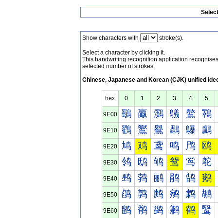
Selec
Show characters with
stroke(s).
Select a character by clicking it.
This handwriting recognition application recognis
selected number of strokes.
Chinese, Japanese and Korean (CJK) unified ide
hex
0
1
2
3
4
5
鸀
鸁
鸂
鸃
鸄
鸅
9E00
鸐
鸑
鸒
鸓
鸔
鸕
9E10
鸠
鸡
鸢
鸣
鸤
鸥
9E20
鸰
鸱
鸲
鸳
鸴
鸵
9E30
鹀
鹁
鹂
鹃
鹄
鹅
9E40
鹐
鹑
鹒
鹓
鹔
鹕
9E50
鹠
鹡
鹢
鹣
鹤
鹥
9E60