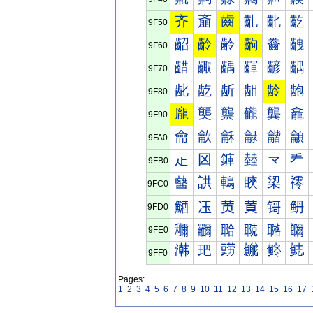
齐
齑
齒
齓
齔
齕
9F50
齠
齡
齢
齣
齤
齥
9F60
齰
齱
齲
齳
齴
齵
9F70
龀
龁
龂
龃
龄
龅
9F80
龐
龑
龒
龓
龔
龕
9F90
龠
龡
龢
龣
龤
龥
9FA0
龰
龱
龲
龳
龴
龵
9FB0
鿀
鿁
鿂
鿃
鿄
鿅
9FC0
鿐
鿑
鿒
鿓
鿔
鿕
9FD0
鿠
鿡
鿢
鿣
鿤
鿥
9FE0
鿰
鿱
鿲
鿳
鿴
鿵
9FF0
Pages:
1
2
3
4
5
6
7
8
9
10
11
12
13
14
15
16
17