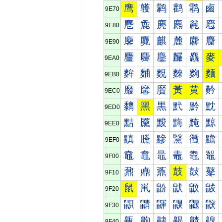
鹰
鹱
鹲
鹳
鹴
鹵
9E70
麀
麁
麂
麃
麄
麅
9E80
麐
麑
麒
麓
麔
麕
9E90
麠
麡
麢
麣
麤
麥
9EA0
麰
麱
麲
麳
麴
麵
9EB0
黀
黁
黂
黃
黄
黅
9EC0
黐
黑
黒
黓
黔
黕
9ED0
黠
黡
黢
黣
黤
黥
9EE0
黰
黱
黲
黳
黴
黵
9EF0
鼀
鼁
鼂
鼃
鼄
鼅
9F00
鼐
鼑
鼒
鼓
鼔
鼕
9F10
鼠
鼡
鼢
鼣
鼤
鼥
9F20
鼰
鼱
鼲
鼳
鼴
鼵
9F30
齀
齁
齂
齃
齄
齅
9F40