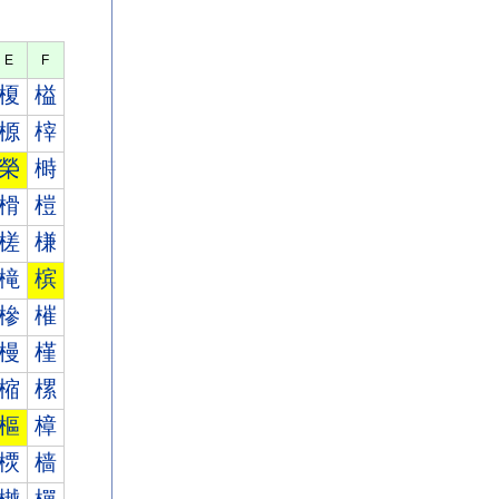
E
F
榎
榏
榞
榟
榮
榯
榾
榿
槎
槏
槞
槟
槮
槯
槾
槿
樎
樏
樞
樟
樮
樯