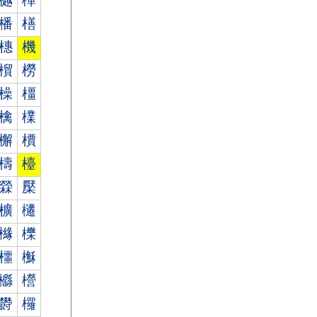
樾
樿
橎
橏
橞
機
橮
橯
橾
橿
檎
檏
檞
檟
檮
檯
檾
檿
櫎
櫏
櫞
櫟
櫮
櫯
櫾
櫿
欎
欏