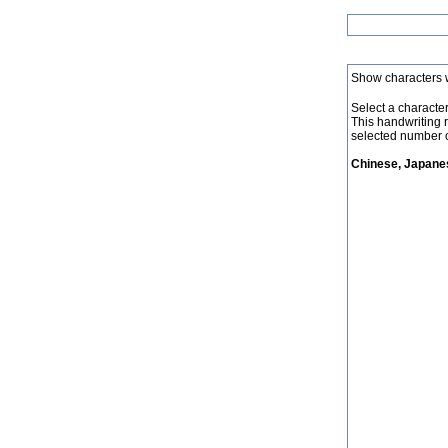
Show characters 
Select a character 
This handwriting 
selected number o
Chinese, Japanes