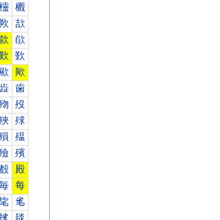
欞
欟
欮
欯
款
欿
歎
歏
歞
歟
歮
歯
歾
歿
殎
殏
殞
殟
殮
殯
殾
殿
毎
每
毞
毟
毮
毯