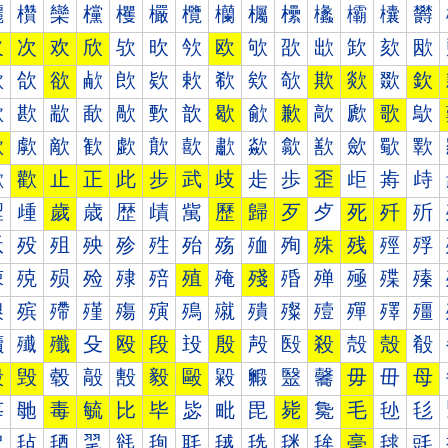
欐
欑
欒
欓
欔
欕
欖
欗
欘
欙
欚
欛
欜
欝
欠
次
欢
欣
欤
欥
欦
欧
欨
欩
欪
欫
欬
欭
欰
欱
欲
欳
欴
欵
欶
欷
欸
欹
欺
欻
欼
欽
歀
歁
歂
歃
歄
歅
歆
歇
歈
歉
歊
歋
歌
歍
歐
歑
歒
歓
歔
歕
歖
歗
歘
歙
歚
歛
歜
歝
歠
歡
止
正
此
步
武
歧
歨
歩
歪
歫
歬
歭
歰
歱
歲
歳
歴
歵
歶
歷
歸
歹
歺
死
歼
歽
殀
殁
殂
殃
殄
殅
殆
殇
殈
殉
殊
残
殌
殍
殐
殑
殒
殓
殔
殕
殖
殗
殘
殙
殚
殛
殜
殝
殠
殡
殢
殣
殤
殥
殦
殧
殨
殩
殪
殫
殬
殭
殰
殱
殲
殳
殴
段
殶
殷
殸
殹
殺
殻
殼
殽
毀
毁
毂
毃
毄
毅
毆
毇
毈
毉
毊
毋
毌
母
毐
毑
毒
毓
比
毕
毖
毗
毘
毙
毚
毛
毜
毝
毠
毡
毢
毣
毤
毥
毦
毧
毨
毩
毪
毫
毬
毭