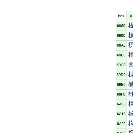
hex
0
6980
6990
69A0
69B0
69C0
69D0
69E0
69F0
6A00
6A10
6A20