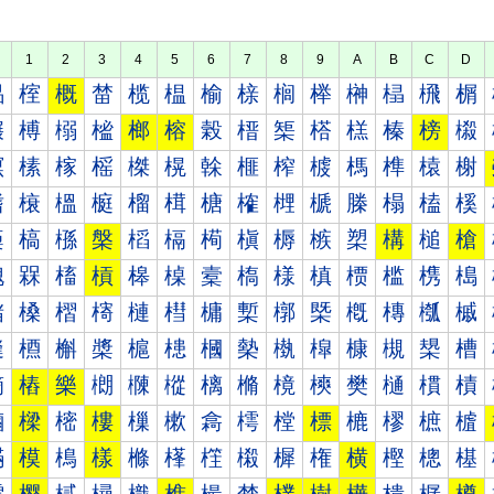
1
2
3
4
5
6
7
8
9
A
B
C
D
榀
榁
概
榃
榄
榅
榆
榇
榈
榉
榊
榋
榌
榍
榐
榑
榒
榓
榔
榕
榖
榗
榘
榙
榚
榛
榜
榝
榠
榡
榢
榣
榤
榥
榦
榧
榨
榩
榪
榫
榬
榭
榰
榱
榲
榳
榴
榵
榶
榷
榸
榹
榺
榻
榼
榽
槀
槁
槂
槃
槄
槅
槆
槇
槈
槉
槊
構
槌
槍
槐
槑
槒
槓
槔
槕
槖
槗
様
槙
槚
槛
槜
槝
槠
槡
槢
槣
槤
槥
槦
槧
槨
槩
槪
槫
槬
槭
槰
槱
槲
槳
槴
槵
槶
槷
槸
槹
槺
槻
槼
槽
樀
樁
樂
樃
樄
樅
樆
樇
樈
樉
樊
樋
樌
樍
樐
樑
樒
樓
樔
樕
樖
樗
樘
標
樚
樛
樜
樝
樠
模
樢
樣
樤
樥
樦
樧
樨
権
横
樫
樬
樭