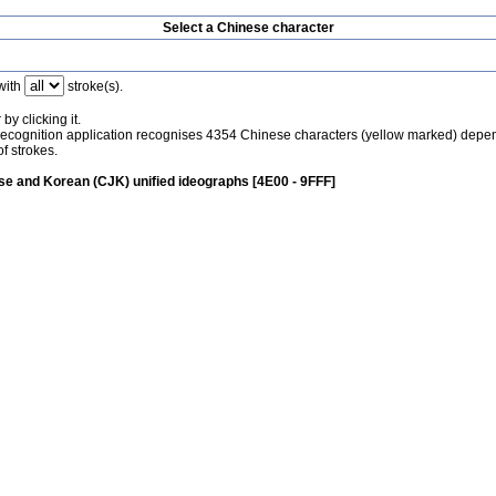
Select a Chinese character
with
stroke(s).
by clicking it.
recognition application recognises 4354 Chinese characters (yellow marked) depe
f strokes.
e and Korean (CJK) unified ideographs [4E00 - 9FFF]