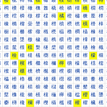
樰
樱
樲
樳
樴
樵
樶
樷
樸
樹
樺
樻
樼
樽
橀
橁
橂
橃
橄
橅
橆
橇
橈
橉
橊
橋
橌
橍
橐
橑
橒
橓
橔
橕
橖
橗
橘
橙
橚
橛
橜
橝
橠
橡
橢
橣
橤
橥
橦
橧
橨
橩
橪
橫
橬
橭
橰
橱
橲
橳
橴
橵
橶
橷
橸
橹
橺
橻
橼
橽
檀
檁
檂
檃
檄
檅
檆
檇
檈
檉
檊
檋
檌
檍
檐
檑
檒
檓
檔
檕
檖
檗
檘
檙
檚
檛
檜
檝
檠
檡
檢
檣
檤
檥
檦
檧
檨
檩
檪
檫
檬
檭
檰
檱
檲
檳
檴
檵
檶
檷
檸
檹
檺
檻
檼
檽
櫀
櫁
櫂
櫃
櫄
櫅
櫆
櫇
櫈
櫉
櫊
櫋
櫌
櫍
櫐
櫑
櫒
櫓
櫔
櫕
櫖
櫗
櫘
櫙
櫚
櫛
櫜
櫝
櫠
櫡
櫢
櫣
櫤
櫥
櫦
櫧
櫨
櫩
櫪
櫫
櫬
櫭
櫰
櫱
櫲
櫳
櫴
櫵
櫶
櫷
櫸
櫹
櫺
櫻
櫼
櫽
欀
欁
欂
欃
欄
欅
欆
欇
欈
欉
權
欋
欌
欍