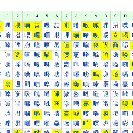
1
2
3
4
5
6
7
8
9
A
B
C
D
喀
喁
喂
喃
善
喅
喆
喇
喈
喉
喊
喋
喌
喍
喐
喑
喒
喓
喔
喕
喖
喗
喘
喙
喚
喛
喜
喝
喠
喡
喢
喣
喤
喥
喦
喧
喨
喩
喪
喫
喬
喭
喰
喱
喲
喳
喴
喵
営
喷
喸
喹
喺
喻
喼
喽
嗀
嗁
嗂
嗃
嗄
嗅
嗆
嗇
嗈
嗉
嗊
嗋
嗌
嗍
嗐
嗑
嗒
嗓
嗔
嗕
嗖
嗗
嗘
嗙
嗚
嗛
嗜
嗝
嗠
嗡
嗢
嗣
嗤
嗥
嗦
嗧
嗨
嗩
嗪
嗫
嗬
嗭
嗰
嗱
嗲
嗳
嗴
嗵
嗶
嗷
嗸
嗹
嗺
嗻
嗼
嗽
嘀
嘁
嘂
嘃
嘄
嘅
嘆
嘇
嘈
嘉
嘊
嘋
嘌
嘍
嘐
嘑
嘒
嘓
嘔
嘕
嘖
嘗
嘘
嘙
嘚
嘛
嘜
嘝
嘠
嘡
嘢
嘣
嘤
嘥
嘦
嘧
嘨
嘩
嘪
嘫
嘬
嘭