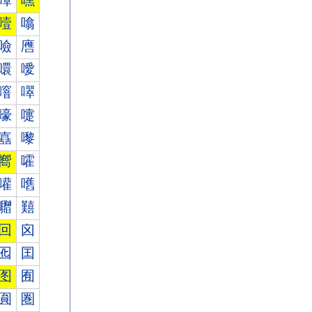
嘾
嘿
噎
噏
噞
噟
噮
噯
噾
噿
嚎
嚏
嚞
嚟
嚮
嚯
嚾
嚿
囎
囏
回
囟
囮
囯
图
囿
圎
圏