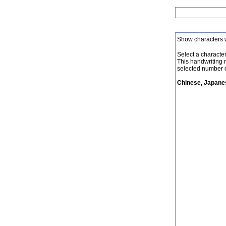
Show characters 
Select a character 
This handwriting 
selected number o
Chinese, Japanes