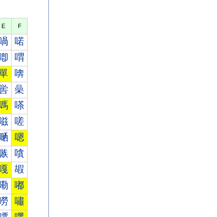
E
F
喎
喏
喞
喟
單
喯
喾
喿
嗎
嗏
嗞
嗟
嗮
嗯
嗾
嗿
嘎
嘏
嘞
嘟
嘮
嘯