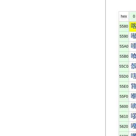
hex
0
5580
5590
55A0
55B0
55C0
55D0
55E0
55F0
5600
5610
5620