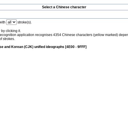
Select a Chinese character
with
stroke(s).
by clicking it.
recognition application recognises 4354 Chinese characters (yellow marked) depe
f strokes.
e and Korean (CJK) unified ideographs [4E00 - 9FFF]