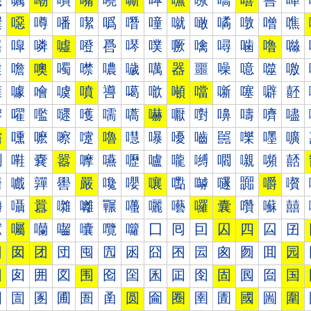
嘰
嘱
嘲
嘳
嘴
嘵
嘶
嘷
嘸
嘹
嘺
嘻
嘼
嘽
噀
噁
噂
噃
噄
噅
噆
噇
噈
噉
噊
噋
噌
噍
噐
噑
噒
噓
噔
噕
噖
噗
噘
噙
噚
噛
噜
噝
噠
噡
噢
噣
噤
噥
噦
噧
器
噩
噪
噫
噬
噭
噰
噱
噲
噳
噴
噵
噶
噷
噸
噹
噺
噻
噼
噽
嚀
嚁
嚂
嚃
嚄
嚅
嚆
嚇
嚈
嚉
嚊
嚋
嚌
嚍
嚐
嚑
嚒
嚓
嚔
嚕
嚖
嚗
嚘
嚙
嚚
嚛
嚜
嚝
嚠
嚡
嚢
嚣
嚤
嚥
嚦
嚧
嚨
嚩
嚪
嚫
嚬
嚭
嚰
嚱
嚲
嚳
嚴
嚵
嚶
嚷
嚸
嚹
嚺
嚻
嚼
嚽
囀
囁
囂
囃
囄
囅
囆
囇
囈
囉
囊
囋
囌
囍
囐
囑
囒
囓
囔
囕
囖
囗
囘
囙
囚
四
囜
囝
因
囡
团
団
囤
囥
囦
囧
囨
囩
囪
囫
囬
园
困
囱
囲
図
围
囵
囶
囷
囸
囹
固
囻
囼
国
圀
圁
圂
圃
圄
圅
圆
圇
圈
圉
圊
國
圌
圍