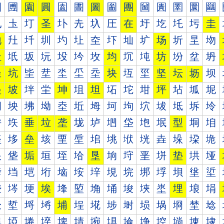
圐
圑
園
圓
圔
圕
圖
圗
團
圙
圚
圛
圜
圝
圠
圡
圢
圣
圤
圥
圦
圧
在
圩
圪
圫
圬
圭
地
圱
圲
圳
圴
圵
圶
圷
圸
圹
场
圻
圼
圽
址
坁
坂
坃
坄
坅
坆
均
坈
坉
坊
坋
坌
坍
坐
坑
坒
坓
坔
坕
坖
块
坘
坙
坚
坛
坜
坝
坠
坡
坢
坣
坤
坥
坦
坧
坨
坩
坪
坫
坬
坭
坰
坱
坲
坳
坴
坵
坶
坷
坸
坹
坺
坻
坼
坽
垀
垁
垂
垃
垄
垅
垆
垇
垈
垉
垊
型
垌
垍
垐
垑
垒
垓
垔
垕
垖
垗
垘
垙
垚
垛
垜
垝
垠
垡
垢
垣
垤
垥
垦
垧
垨
垩
垪
垫
垬
垭
垰
垱
垲
垳
垴
垵
垶
垷
垸
垹
垺
垻
垼
垽
埀
埁
埂
埃
埄
埅
埆
埇
埈
埉
埊
埋
埌
埍
埐
埑
埒
埓
埔
埕
埖
埗
埘
埙
埚
埛
埜
埝
埠
埡
埢
埣
埤
埥
埦
埧
埨
埩
埪
埫
埬
埭