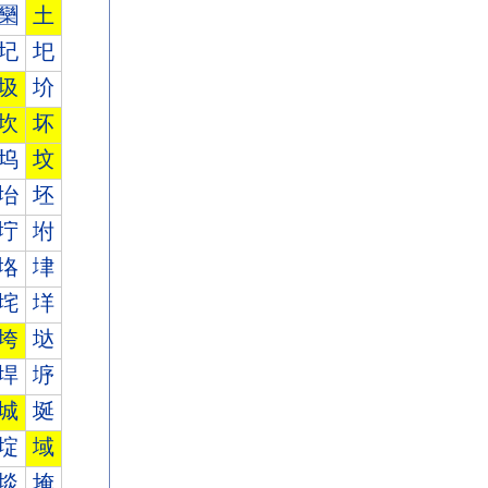
圞
土
圮
圯
圾
圿
坎
坏
坞
坟
坮
坯
坾
坿
垎
垏
垞
垟
垮
垯
垾
垿
城
埏
埞
域
埮
埯