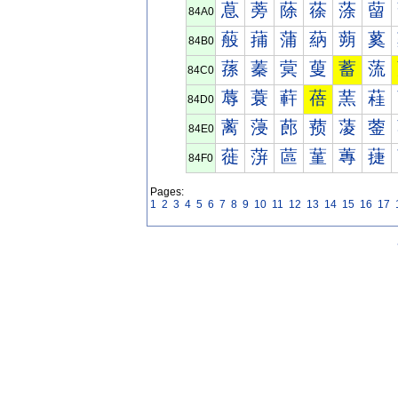
蒠
蒡
蒢
蒣
蒤
蒥
84A0
蒰
蒱
蒲
蒳
蒴
蒵
84B0
蓀
蓁
蓂
蓃
蓄
蓅
84C0
蓐
蓑
蓒
蓓
蓔
蓕
84D0
蓠
蓡
蓢
蓣
蓤
蓥
84E0
蓰
蓱
蓲
蓳
蓴
蓵
84F0
Pages:
1
2
3
4
5
6
7
8
9
10
11
12
13
14
15
16
17