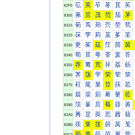
苰
英
苲
苳
苴
苵
82F0
茀
茁
茂
范
茄
茅
8300
茐
茑
茒
茓
茔
茕
8310
茠
茡
茢
茣
茤
茥
8320
茰
茱
茲
茳
茴
茵
8330
荀
荁
荂
荃
荄
荅
8340
荐
荑
荒
荓
荔
荕
8350
荠
荡
荢
荣
荤
荥
8360
荰
荱
荲
荳
荴
荵
8370
莀
莁
莂
莃
莄
莅
8380
莐
莑
莒
莓
莔
莕
8390
莠
莡
莢
莣
莤
莥
83A0
莰
莱
莲
莳
莴
莵
83B0
菀
菁
菂
菃
菄
菅
83C0