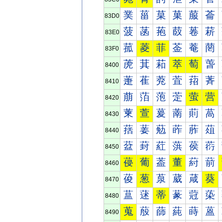
菐
菑
菒
菓
菔
菕
83D0
菠
菡
菢
菣
菤
菥
83E0
菰
菱
菲
菳
菴
菵
83F0
萀
萁
萂
萃
萄
萅
8400
萐
萑
萒
萓
萔
萕
8410
萠
萡
萢
萣
萤
营
8420
萰
萱
萲
萳
萴
萵
8430
葀
葁
葂
葃
葄
葅
8440
葐
葑
葒
葓
葔
葕
8450
葠
葡
葢
董
葤
葥
8460
葰
葱
葲
葳
葴
葵
8470
蒀
蒁
蒂
蒃
蒄
蒅
8480
蒐
蒑
蒒
蒓
蒔
蒕
8490