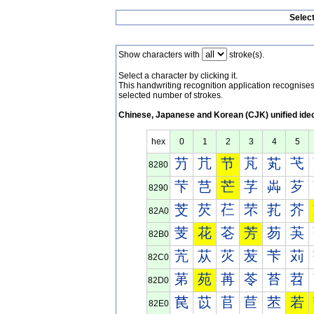
Selec
Show characters with
stroke(s).
Select a character by clicking it.
This handwriting recognition application recognis
selected number of strokes.
Chinese, Japanese and Korean (CJK) unified ide
hex
0
1
2
3
4
5
芀
芁
节
芃
芄
芅
8280
芐
芑
芒
芓
芔
芕
8290
芠
芡
芢
芣
芤
芥
82A0
芰
花
芲
芳
芴
芵
82B0
苀
苁
苂
苃
苄
苅
82C0
苐
苑
苒
苓
苔
苕
82D0
苠
苡
苢
苣
苤
若
82E0