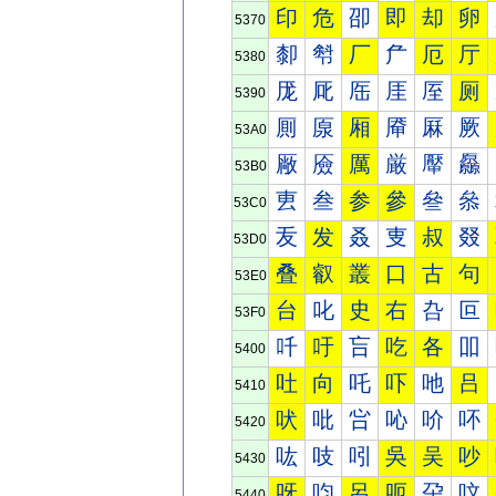
印
危
卲
即
却
卵
5370
厀
厁
厂
厃
厄
厅
5380
厐
厑
厒
厓
厔
厕
5390
厠
厡
厢
厣
厤
厥
53A0
厰
厱
厲
厳
厴
厵
53B0
叀
叁
参
參
叄
叅
53C0
叐
发
叒
叓
叔
叕
53D0
叠
叡
叢
口
古
句
53E0
台
叱
史
右
叴
叵
53F0
吀
吁
吂
吃
各
吅
5400
吐
向
吒
吓
吔
吕
5410
吠
吡
吢
吣
吤
吥
5420
吰
吱
吲
吳
吴
吵
5430
呀
呁
呂
呃
呄
呅
5440