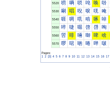
唠
唡
唢
唣
唤
唥
5520
唰
唱
唲
唳
唴
唵
5530
啀
啁
啂
啃
啄
啅
5540
啐
啑
啒
啓
啔
啕
5550
啠
啡
啢
啣
啤
啥
5560
啰
啱
啲
啳
啴
啵
5570
Pages:
1
2
[3]
4
5
6
7
8
9
10
11
12
13
14
15
16
17