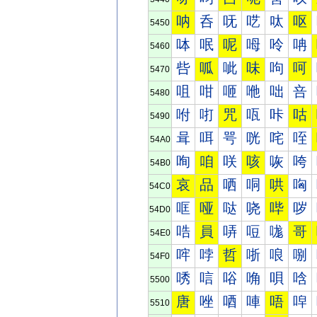
呐
呑
呒
呓
呔
呕
5450
呠
呡
呢
呣
呤
呥
5460
呰
呱
呲
味
呴
呵
5470
咀
咁
咂
咃
咄
咅
5480
咐
咑
咒
咓
咔
咕
5490
咠
咡
咢
咣
咤
咥
54A0
咰
咱
咲
咳
咴
咵
54B0
哀
品
哂
哃
哄
哅
54C0
哐
哑
哒
哓
哔
哕
54D0
哠
員
哢
哣
哤
哥
54E0
哰
哱
哲
哳
哴
哵
54F0
唀
唁
唂
唃
唄
唅
5500
唐
唑
唒
唓
唔
唕
5510