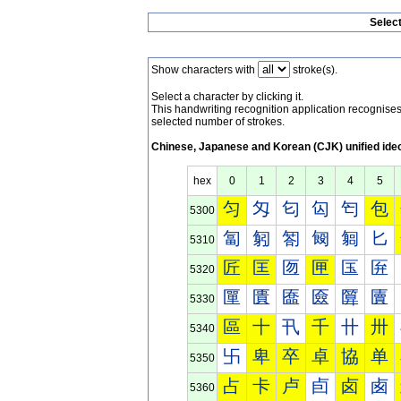
Selec
Show characters with
stroke(s).
Select a character by clicking it.
This handwriting recognition application recognis
selected number of strokes.
Chinese, Japanese and Korean (CJK) unified ide
hex
0
1
2
3
4
5
匀
匁
匂
匃
匄
包
5300
匐
匑
匒
匓
匔
匕
5310
匠
匡
匢
匣
匤
匥
5320
匰
匱
匲
匳
匴
匵
5330
區
十
卂
千
卄
卅
5340
卐
卑
卒
卓
協
单
5350
占
卡
卢
卣
卤
卥
5360