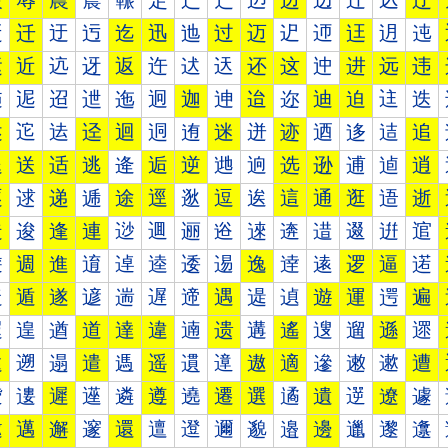
辰
辱
農
辳
辴
辵
辶
辷
辸
边
辺
辻
込
辽
迀
迁
迂
迃
迄
迅
迆
过
迈
迉
迊
迋
迌
迍
运
近
迒
迓
返
迕
迖
迗
还
这
迚
进
远
违
迠
迡
迢
迣
迤
迥
迦
迧
迨
迩
迪
迫
迬
迭
述
迱
迲
迳
迴
迵
迶
迷
迸
迹
迺
迻
迼
追
退
送
适
逃
逄
逅
逆
逇
逈
选
逊
逋
逌
逍
逐
逑
递
逓
途
逕
逖
逗
逘
這
通
逛
逜
逝
造
逡
逢
連
逤
逥
逦
逧
逨
逩
逪
逫
逬
逭
逰
週
進
逳
逴
逵
逶
逷
逸
逹
逺
逻
逼
逽
遀
遁
遂
遃
遄
遅
遆
遇
遈
遉
遊
運
遌
遍
遐
遑
遒
道
達
違
遖
遗
遘
遙
遚
遛
遜
遝
遠
遡
遢
遣
遤
遥
遦
遧
遨
適
遪
遫
遬
遭
遰
遱
遲
遳
遴
遵
遶
遷
選
遹
遺
遻
遼
遽
邀
邁
邂
邃
還
邅
邆
邇
邈
邉
邊
邋
邌
邍