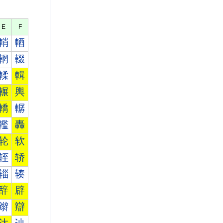
E
F
輎
輏
輞
輟
輮
輯
輾
輿
轎
轏
轞
轟
轮
软
轾
轿
辎
辏
辞
辟
辮
辯