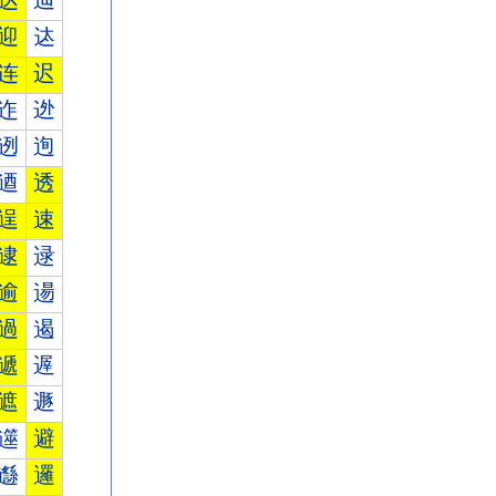
达
辿
迎
迏
连
迟
迮
迯
迾
迿
逎
透
逞
速
逮
逯
逾
逿
過
遏
遞
遟
遮
遯
遾
避
邎
邏