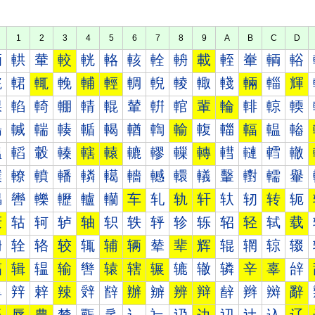
1
2
3
4
5
6
7
8
9
A
B
C
D
輀
輁
輂
較
輄
輅
輆
輇
輈
載
輊
輋
輌
輍
輐
輑
輒
輓
輔
輕
輖
輗
輘
輙
輚
輛
輜
輝
輠
輡
輢
輣
輤
輥
輦
輧
輨
輩
輪
輫
輬
輭
輰
輱
輲
輳
輴
輵
輶
輷
輸
輹
輺
輻
輼
輽
轀
轁
轂
轃
轄
轅
轆
轇
轈
轉
轊
轋
轌
轍
轐
轑
轒
轓
轔
轕
轖
轗
轘
轙
轚
轛
轜
轝
轠
轡
轢
轣
轤
轥
车
轧
轨
轩
轪
轫
转
轭
轰
轱
轲
轳
轴
轵
轶
轷
轸
轹
轺
轻
轼
载
辀
辁
辂
较
辄
辅
辆
辇
辈
辉
辊
辋
辌
辍
辐
辑
辒
输
辔
辕
辖
辗
辘
辙
辚
辛
辜
辝
辠
辡
辢
辣
辤
辥
辦
辧
辨
辩
辪
辫
辬
辭