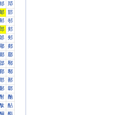
邞
邟
邮
邯
邾
邿
郎
郏
郞
郟
郮
郯
郾
郿
鄎
鄏
鄞
鄟
鄮
鄯
鄾
鄿
酎
酏
酞
酟
酮
酯