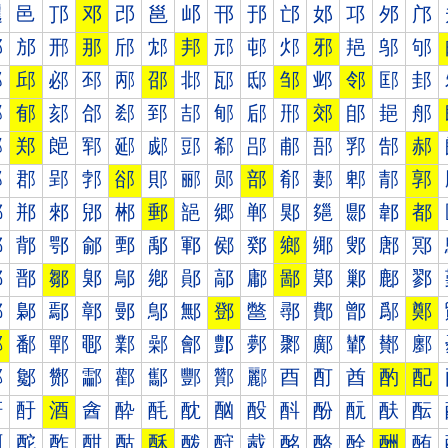
邐
邑
邒
邓
邔
邕
邖
邗
邘
邙
邚
邛
邜
邝
邠
邡
邢
那
邤
邥
邦
邧
邨
邩
邪
邫
邬
邭
邰
邱
邲
邳
邴
邵
邶
邷
邸
邹
邺
邻
邼
邽
郀
郁
郂
郃
郄
郅
郆
郇
郈
郉
郊
郋
郌
郍
郐
郑
郒
郓
郔
郕
郖
郗
郘
郙
郚
郛
郜
郝
郠
郡
郢
郣
郤
郥
郦
郧
部
郩
郪
郫
郬
郭
郰
郱
郲
郳
郴
郵
郶
郷
郸
郹
郺
郻
郼
都
鄀
鄁
鄂
鄃
鄄
鄅
鄆
鄇
鄈
鄉
鄊
鄋
鄌
鄍
鄐
鄑
鄒
鄓
鄔
鄕
鄖
鄗
鄘
鄙
鄚
鄛
鄜
鄝
鄠
鄡
鄢
鄣
鄤
鄥
鄦
鄧
鄨
鄩
鄪
鄫
鄬
鄭
鄰
鄱
鄲
鄳
鄴
鄵
鄶
鄷
鄸
鄹
鄺
鄻
鄼
鄽
酀
酁
酂
酃
酄
酅
酆
酇
酈
酉
酊
酋
酌
配
酐
酑
酒
酓
酔
酕
酖
酗
酘
酙
酚
酛
酜
酝
酠
酡
酢
酣
酤
酥
酦
酧
酨
酩
酪
酫
酬
酭