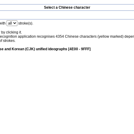
Select a Chinese character
with
stroke(s).
by clicking it.
recognition application recognises 4354 Chinese characters (yellow marked) depe
f strokes.
e and Korean (CJK) unified ideographs [4E00 - 9FFF]