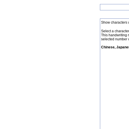
Show characters 
Select a character 
This handwriting 
selected number o
Chinese, Japanes