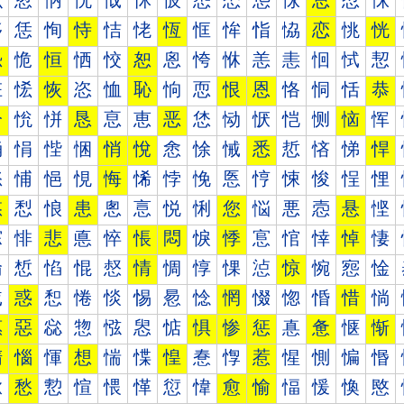
怰
怱
怲
怳
怴
怵
怶
怷
怸
怹
怺
总
怼
怽
恀
恁
恂
恃
恄
恅
恆
恇
恈
恉
恊
恋
恌
恍
恐
恑
恒
恓
恔
恕
恖
恗
恘
恙
恚
恛
恜
恝
恠
恡
恢
恣
恤
恥
恦
恧
恨
恩
恪
恫
恬
恭
恰
恱
恲
恳
恴
恵
恶
恷
恸
恹
恺
恻
恼
恽
悀
悁
悂
悃
悄
悅
悆
悇
悈
悉
悊
悋
悌
悍
悐
悑
悒
悓
悔
悕
悖
悗
悘
悙
悚
悛
悜
悝
悠
悡
悢
患
悤
悥
悦
悧
您
悩
悪
悫
悬
悭
悰
悱
悲
悳
悴
悵
悶
悷
悸
悹
悺
悻
悼
悽
惀
惁
惂
惃
惄
情
惆
惇
惈
惉
惊
惋
惌
惍
惐
惑
惒
惓
惔
惕
惖
惗
惘
惙
惚
惛
惜
惝
惠
惡
惢
惣
惤
惥
惦
惧
惨
惩
惪
惫
惬
惭
惰
惱
惲
想
惴
惵
惶
惷
惸
惹
惺
惻
惼
惽
愀
愁
愂
愃
愄
愅
愆
愇
愈
愉
愊
愋
愌
愍