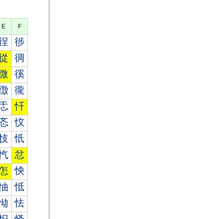
E
F
徎
徏
從
徟
微
徯
徾
徿
忎
忏
忞
忟
忮
忯
忾
忿
怎
怏
怞
怟
怮
怯