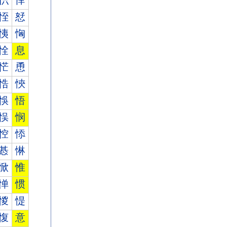
怾
怿
恎
恏
恞
恟
恮
息
恾
恿
悎
悏
悞
悟
悮
悯
悾
悿
惎
惏
惞
惟
惮
惯
惾
惿
愎
意