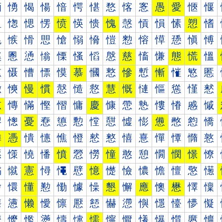
愐
愑
愒
愓
愔
愕
愖
愗
愘
愙
愚
愛
愜
愝
愠
愡
愢
愣
愤
愥
愦
愧
愨
愩
愪
愫
愬
愭
愰
愱
愲
愳
愴
愵
愶
愷
愸
愹
愺
愻
愼
愽
慀
慁
慂
慃
慄
慅
慆
慇
慈
慉
慊
態
慌
慍
慐
慑
慒
慓
慔
慕
慖
慗
慘
慙
慚
慛
慜
慝
慠
慡
慢
慣
慤
慥
慦
慧
慨
慩
慪
慫
慬
慭
慰
慱
慲
慳
慴
慵
慶
慷
慸
慹
慺
慻
慼
慽
憀
憁
憂
憃
憄
憅
憆
憇
憈
憉
憊
憋
憌
憍
憐
憑
憒
憓
憔
憕
憖
憗
憘
憙
憚
憛
憜
憝
憠
憡
憢
憣
憤
憥
憦
憧
憨
憩
憪
憫
憬
憭
憰
憱
憲
憳
憴
憵
憶
憷
憸
憹
憺
憻
憼
憽
懀
懁
懂
懃
懄
懅
懆
懇
懈
應
懊
懋
懌
懍
懐
懑
懒
懓
懔
懕
懖
懗
懘
懙
懚
懛
懜
懝
懠
懡
懢
懣
懤
懥
懦
懧
懨
懩
懪
懫
懬
懭