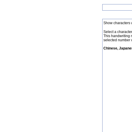
Show characters 
Select a character 
This handwriting 
selected number o
Chinese, Japanes