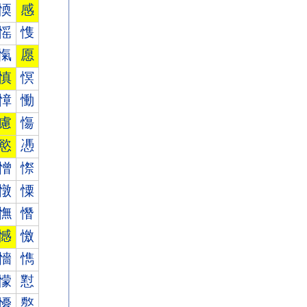
愞
感
愮
愯
愾
愿
慎
慏
慞
慟
慮
慯
慾
慿
憎
憏
憞
憟
憮
憯
憾
憿
懎
懏
懞
懟
懮
懯