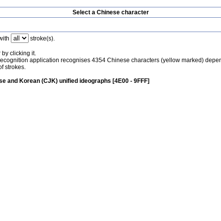
Select a Chinese character
with
stroke(s).
by clicking it.
recognition application recognises 4354 Chinese characters (yellow marked) depe
f strokes.
e and Korean (CJK) unified ideographs [4E00 - 9FFF]