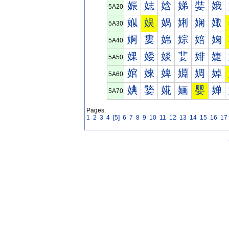
娠
娡
娢
娣
娤
娥
5A20
娰
娱
娲
娳
娴
娵
5A30
婀
婁
婂
婃
婄
婅
5A40
婐
婑
婒
婓
婔
婕
5A50
婠
婡
婢
婣
婤
婥
5A60
婰
婱
婲
婳
婴
婵
5A70
Pages:
1
2
3
4
[5]
6
7
8
9
10
11
12
13
14
15
16
17