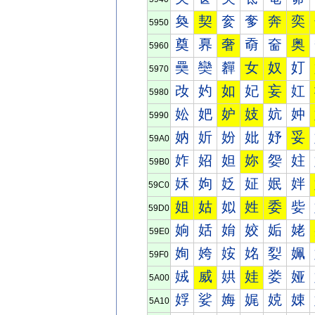
奐
契
奒
奓
奔
奕
5950
奠
奡
奢
奣
奤
奥
5960
奰
奱
奲
女
奴
奵
5970
妀
妁
如
妃
妄
妅
5980
妐
妑
妒
妓
妔
妕
5990
妠
妡
妢
妣
妤
妥
59A0
妰
妱
妲
妳
妴
妵
59B0
姀
姁
姂
姃
姄
姅
59C0
姐
姑
姒
姓
委
姕
59D0
姠
姡
姢
姣
姤
姥
59E0
姰
姱
姲
姳
姴
姵
59F0
娀
威
娂
娃
娄
娅
5A00
娐
娑
娒
娓
娔
娕
5A10