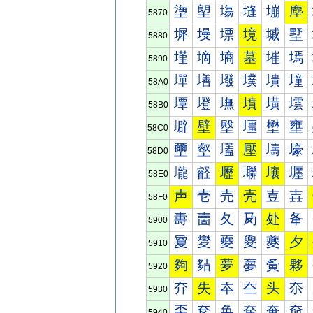
塰
塱
塲
塳
塴
塵
5870
墀
墁
墂
境
墄
墅
5880
墐
墑
墒
墓
墔
墕
5890
墠
墡
墢
墣
墤
墥
58A0
墰
墱
墲
墳
墴
墵
58B0
壀
壁
壂
壃
壄
壅
58C0
壐
壑
壒
壓
壔
壕
58D0
壠
壡
壢
壣
壤
壥
58E0
声
壱
売
壳
壴
壵
58F0
夀
夁
夂
夃
处
夅
5900
夐
夑
夒
夓
夔
夕
5910
夠
夡
夢
夣
夤
夥
5920
夰
失
夲
夳
头
夵
5930
奀
奁
奂
奃
奄
奅
5940