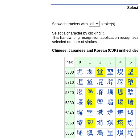
Selec
Show characters with
stroke(s).
Select a character by clicking it.
This handwriting recognition application recognis
selected number of strokes.
Chinese, Japanese and Korean (CJK) unified ide
hex
0
1
2
3
4
5
堀
堁
堂
堃
堄
堅
5800
堐
堑
堒
堓
堔
堕
5810
堠
堡
堢
堣
堤
堥
5820
堰
報
堲
堳
場
堵
5830
塀
塁
塂
塃
塄
塅
5840
塐
塑
塒
塓
塔
塕
5850
塠
塡
塢
塣
塤
塥
5860