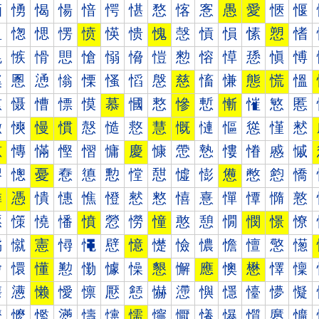
愐
愑
愒
愓
愔
愕
愖
愗
愘
愙
愚
愛
愜
愝
愠
愡
愢
愣
愤
愥
愦
愧
愨
愩
愪
愫
愬
愭
愰
愱
愲
愳
愴
愵
愶
愷
愸
愹
愺
愻
愼
愽
慀
慁
慂
慃
慄
慅
慆
慇
慈
慉
慊
態
慌
慍
慐
慑
慒
慓
慔
慕
慖
慗
慘
慙
慚
慛
慜
慝
慠
慡
慢
慣
慤
慥
慦
慧
慨
慩
慪
慫
慬
慭
慰
慱
慲
慳
慴
慵
慶
慷
慸
慹
慺
慻
慼
慽
憀
憁
憂
憃
憄
憅
憆
憇
憈
憉
憊
憋
憌
憍
憐
憑
憒
憓
憔
憕
憖
憗
憘
憙
憚
憛
憜
憝
憠
憡
憢
憣
憤
憥
憦
憧
憨
憩
憪
憫
憬
憭
憰
憱
憲
憳
憴
憵
憶
憷
憸
憹
憺
憻
憼
憽
懀
懁
懂
懃
懄
懅
懆
懇
懈
應
懊
懋
懌
懍
懐
懑
懒
懓
懔
懕
懖
懗
懘
懙
懚
懛
懜
懝
懠
懡
懢
懣
懤
懥
懦
懧
懨
懩
懪
懫
懬
懭