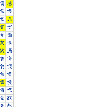
愞
感
愮
愯
愾
愿
慎
慏
慞
慟
慮
慯
慾
慿
憎
憏
憞
憟
憮
憯
憾
憿
懎
懏
懞
懟
懮
懯