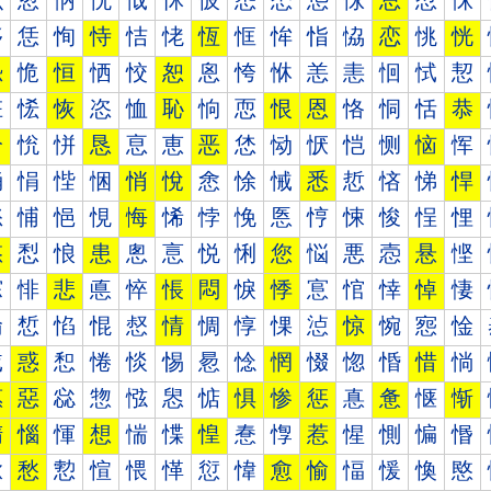
怰
怱
怲
怳
怴
怵
怶
怷
怸
怹
怺
总
怼
怽
恀
恁
恂
恃
恄
恅
恆
恇
恈
恉
恊
恋
恌
恍
恐
恑
恒
恓
恔
恕
恖
恗
恘
恙
恚
恛
恜
恝
恠
恡
恢
恣
恤
恥
恦
恧
恨
恩
恪
恫
恬
恭
恰
恱
恲
恳
恴
恵
恶
恷
恸
恹
恺
恻
恼
恽
悀
悁
悂
悃
悄
悅
悆
悇
悈
悉
悊
悋
悌
悍
悐
悑
悒
悓
悔
悕
悖
悗
悘
悙
悚
悛
悜
悝
悠
悡
悢
患
悤
悥
悦
悧
您
悩
悪
悫
悬
悭
悰
悱
悲
悳
悴
悵
悶
悷
悸
悹
悺
悻
悼
悽
惀
惁
惂
惃
惄
情
惆
惇
惈
惉
惊
惋
惌
惍
惐
惑
惒
惓
惔
惕
惖
惗
惘
惙
惚
惛
惜
惝
惠
惡
惢
惣
惤
惥
惦
惧
惨
惩
惪
惫
惬
惭
惰
惱
惲
想
惴
惵
惶
惷
惸
惹
惺
惻
惼
惽
愀
愁
愂
愃
愄
愅
愆
愇
愈
愉
愊
愋
愌
愍