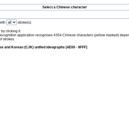
Select a Chinese character
with
stroke(s).
by clicking it.
recognition application recognises 4354 Chinese characters (yellow marked) depe
f strokes.
e and Korean (CJK) unified ideographs [4E00 - 9FFF]