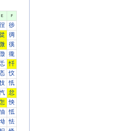
E
F
徎
徏
從
徟
微
徯
徾
徿
忎
忏
忞
忟
忮
忯
忾
忿
怎
怏
怞
怟
怮
怯