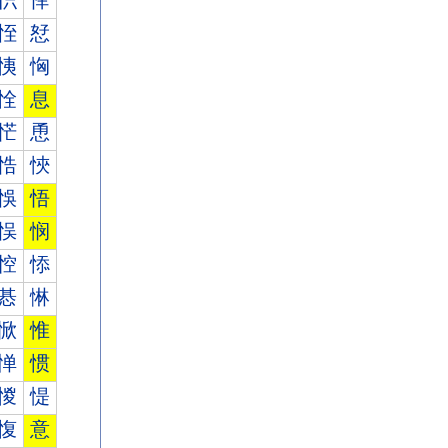
怾
怿
恎
恏
恞
恟
恮
息
恾
恿
悎
悏
悞
悟
悮
悯
悾
悿
惎
惏
惞
惟
惮
惯
惾
惿
愎
意