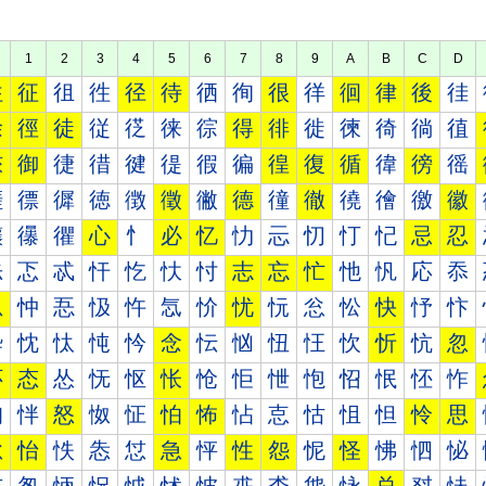
1
2
3
4
5
6
7
8
9
A
B
C
D
往
征
徂
徃
径
待
徆
徇
很
徉
徊
律
後
徍
徐
徑
徒
従
徔
徕
徖
得
徘
徙
徚
徛
徜
徝
徠
御
徢
徣
徤
徥
徦
徧
徨
復
循
徫
徬
徭
徰
徱
徲
徳
徴
徵
徶
德
徸
徹
徺
徻
徼
徽
忀
忁
忂
心
忄
必
忆
忇
忈
忉
忊
忋
忌
忍
忐
忑
忒
忓
忔
忕
忖
志
忘
忙
忚
忛
応
忝
忠
忡
忢
忣
忤
忥
忦
忧
忨
忩
忪
快
忬
忭
忰
忱
忲
忳
忴
念
忶
忷
忸
忹
忺
忻
忼
忽
怀
态
怂
怃
怄
怅
怆
怇
怈
怉
怊
怋
怌
怍
怐
怑
怒
怓
怔
怕
怖
怗
怘
怙
怚
怛
怜
思
怠
怡
怢
怣
怤
急
怦
性
怨
怩
怪
怫
怬
怭