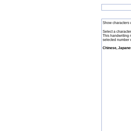
Show characters 
Select a character 
This handwriting 
selected number o
Chinese, Japanes