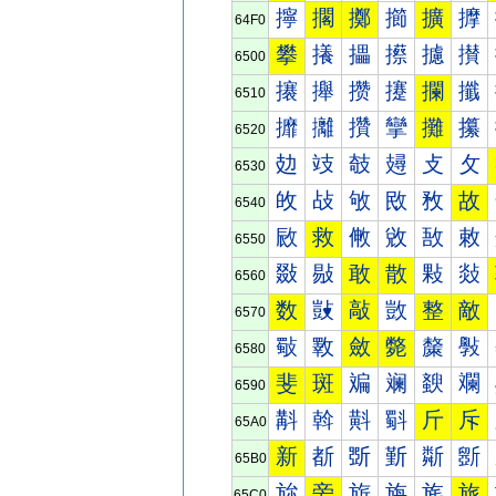
擰
擱
擲
擳
擴
擵
64F0
攀
攁
攂
攃
攄
攅
6500
攐
攑
攒
攓
攔
攕
6510
攠
攡
攢
攣
攤
攥
6520
攰
攱
攲
攳
攴
攵
6530
敀
敁
敂
敃
敄
故
6540
敐
救
敒
敓
敔
敕
6550
敠
敡
敢
散
敤
敥
6560
数
敱
敲
敳
整
敵
6570
斀
斁
斂
斃
斄
斅
6580
斐
斑
斒
斓
斔
斕
6590
斠
斡
斢
斣
斤
斥
65A0
新
斱
斲
斳
斴
斵
65B0
旀
旁
旂
旃
旄
旅
65C0