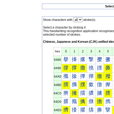
Selec
Show characters with
stroke(s).
Select a character by clicking it.
This handwriting recognition application recognis
selected number of strokes.
Chinese, Japanese and Korean (CJK) unified ide
hex
0
1
2
3
4
5
撀
撁
撂
撃
撄
撅
6480
撐
撑
撒
撓
撔
撕
6490
撠
撡
撢
撣
撤
撥
64A0
撰
撱
撲
撳
撴
撵
64B0
擀
擁
擂
擃
擄
擅
64C0
擐
擑
擒
擓
擔
擕
64D0
擠
擡
擢
擣
擤
擥
64E0