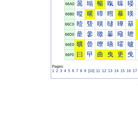
暠
暡
暢
暣
暤
暥
66A0
暰
暱
暲
暳
暴
暵
66B0
曀
曁
曂
曃
曄
曅
66C0
曐
曑
曒
曓
曔
曕
66D0
曠
曡
曢
曣
曤
曥
66E0
曰
曱
曲
曳
更
曵
66F0
Pages:
1
2
3
4
5
6
7
8
9
[10]
11
12
13
14
15
16
17