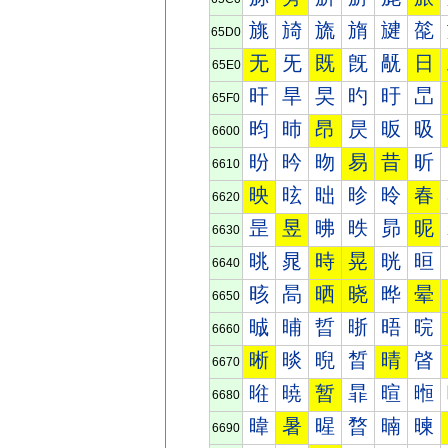
旐
旑
旒
旓
旔
旕
65D0
无
旡
既
旣
旤
日
65E0
旰
旱
旲
旳
旴
旵
65F0
昀
昁
昂
昃
昄
昅
6600
昐
昑
昒
易
昔
昕
6610
映
昡
昢
昣
昤
春
6620
昰
昱
昲
昳
昴
昵
6630
晀
晁
時
晃
晄
晅
6640
晐
晑
晒
晓
晔
晕
6650
晠
晡
晢
晣
晤
晥
6660
晰
晱
晲
晳
晴
晵
6670
暀
暁
暂
暃
暄
暅
6680
暐
暑
暒
暓
暔
暕
6690