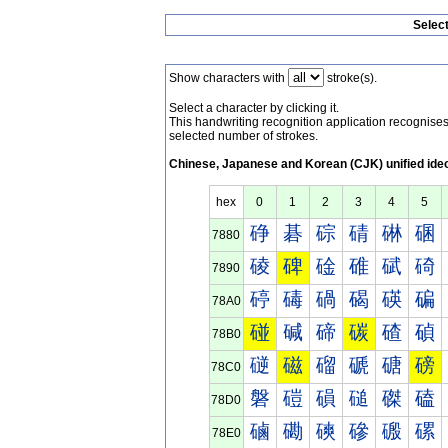
Selec
Show characters with
stroke(s).
Select a character by clicking it.
This handwriting recognition application recognis
selected number of strokes.
Chinese, Japanese and Korean (CJK) unified ide
hex
0
1
2
3
4
5
碀
碁
碂
碃
碄
碅
7880
碐
碑
碒
碓
碔
碕
7890
碠
碡
碢
碣
碤
碥
78A0
碰
碱
碲
碳
碴
碵
78B0
磀
磁
磂
磃
磄
磅
78C0
磐
磑
磒
磓
磔
磕
78D0
磠
磡
磢
磣
磤
磥
78E0