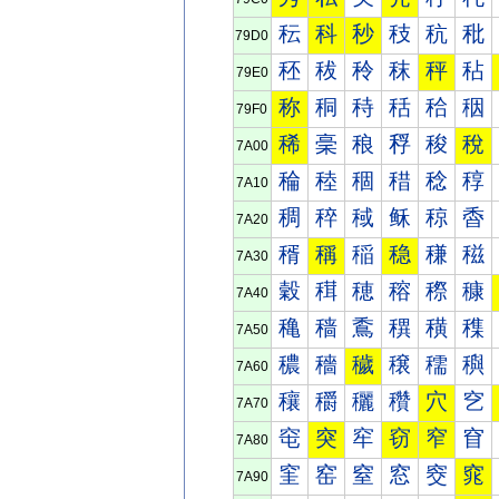
秐
科
秒
秓
秔
秕
79D0
秠
秡
秢
秣
秤
秥
79E0
称
秱
秲
秳
秴
秵
79F0
稀
稁
稂
稃
稄
稅
7A00
稐
稑
稒
稓
稔
稕
7A10
稠
稡
稢
稣
稤
稥
7A20
稰
稱
稲
稳
稴
稵
7A30
穀
穁
穂
穃
穄
穅
7A40
穐
穑
穒
穓
穔
穕
7A50
穠
穡
穢
穣
穤
穥
7A60
穰
穱
穲
穳
穴
穵
7A70
窀
突
窂
窃
窄
窅
7A80
窐
窑
窒
窓
窔
窕
7A90