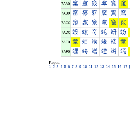
窠
窡
窢
窣
窤
窥
7AA0
窰
窱
窲
窳
窴
窵
7AB0
竀
竁
竂
竃
竄
竅
7AC0
竐
竑
竒
竓
竔
竕
7AD0
章
竡
竢
竣
竤
童
7AE0
竰
竱
竲
竳
竴
竵
7AF0
Pages:
1
2
3
4
5
6
7
8
9
10
11
12
13
14
15
16
17