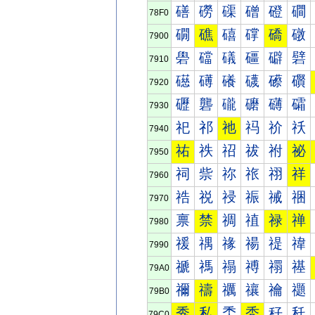
磰
磱
磲
磳
磴
磵
78F0
礀
礁
礂
礃
礄
礅
7900
礐
礑
礒
礓
礔
礕
7910
礠
礡
礢
礣
礤
礥
7920
礰
礱
礲
礳
礴
礵
7930
祀
祁
祂
祃
祄
祅
7940
祐
祑
祒
祓
祔
祕
7950
祠
祡
祢
祣
祤
祥
7960
祰
祱
祲
祳
祴
祵
7970
禀
禁
禂
禃
禄
禅
7980
禐
禑
禒
禓
禔
禕
7990
禠
禡
禢
禣
禤
禥
79A0
禰
禱
禲
禳
禴
禵
79B0
秀
私
秂
秃
秄
秅
79C0