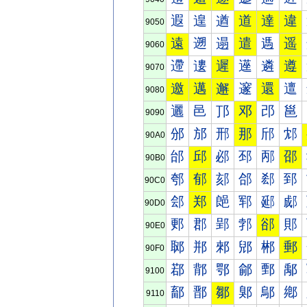
遐
遑
遒
道
達
違
9050
遠
遡
遢
遣
遤
遥
9060
遰
遱
遲
遳
遴
遵
9070
邀
邁
邂
邃
還
邅
9080
邐
邑
邒
邓
邔
邕
9090
邠
邡
邢
那
邤
邥
90A0
邰
邱
邲
邳
邴
邵
90B0
郀
郁
郂
郃
郄
郅
90C0
郐
郑
郒
郓
郔
郕
90D0
郠
郡
郢
郣
郤
郥
90E0
郰
郱
郲
郳
郴
郵
90F0
鄀
鄁
鄂
鄃
鄄
鄅
9100
鄐
鄑
鄒
鄓
鄔
鄕
9110