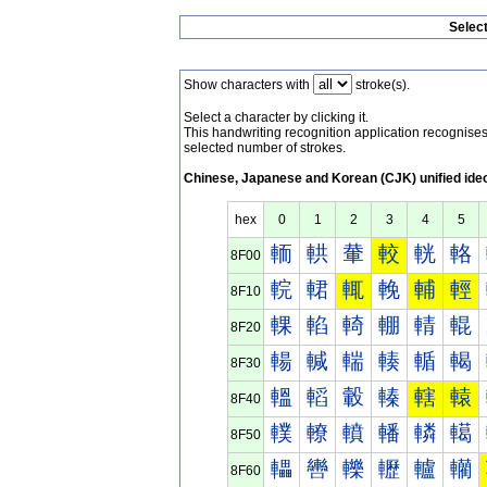
Selec
Show characters with
stroke(s).
Select a character by clicking it.
This handwriting recognition application recognis
selected number of strokes.
Chinese, Japanese and Korean (CJK) unified ide
hex
0
1
2
3
4
5
輀
輁
輂
較
輄
輅
8F00
輐
輑
輒
輓
輔
輕
8F10
輠
輡
輢
輣
輤
輥
8F20
輰
輱
輲
輳
輴
輵
8F30
轀
轁
轂
轃
轄
轅
8F40
轐
轑
轒
轓
轔
轕
8F50
轠
轡
轢
轣
轤
轥
8F60