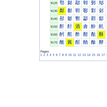
鄠
鄡
鄢
鄣
鄤
鄥
9120
鄰
鄱
鄲
鄳
鄴
鄵
9130
酀
酁
酂
酃
酄
酅
9140
酐
酑
酒
酓
酔
酕
9150
酠
酡
酢
酣
酤
酥
9160
酰
酱
酲
酳
酴
酵
9170
Pages:
1
2
3
4
5
6
7
8
9
10
11
12
13
14
15
16
17