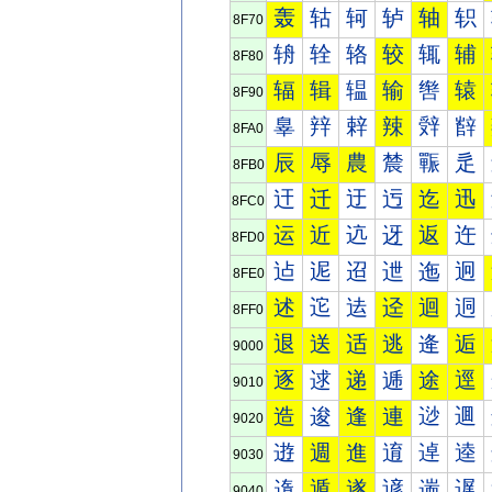
轰
轱
轲
轳
轴
轵
8F70
辀
辁
辂
较
辄
辅
8F80
辐
辑
辒
输
辔
辕
8F90
辠
辡
辢
辣
辤
辥
8FA0
辰
辱
農
辳
辴
辵
8FB0
迀
迁
迂
迃
迄
迅
8FC0
运
近
迒
迓
返
迕
8FD0
迠
迡
迢
迣
迤
迥
8FE0
述
迱
迲
迳
迴
迵
8FF0
退
送
适
逃
逄
逅
9000
逐
逑
递
逓
途
逕
9010
造
逡
逢
連
逤
逥
9020
逰
週
進
逳
逴
逵
9030
遀
遁
遂
遃
遄
遅
9040