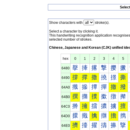
Selec
Show characters with
stroke(s).
Select a character by clicking it.
This handwriting recognition application recognis
selected number of strokes.
Chinese, Japanese and Korean (CJK) unified ide
hex
0
1
2
3
4
5
撀
撁
撂
撃
撄
撅
6480
撐
撑
撒
撓
撔
撕
6490
撠
撡
撢
撣
撤
撥
64A0
撰
撱
撲
撳
撴
撵
64B0
擀
擁
擂
擃
擄
擅
64C0
擐
擑
擒
擓
擔
擕
64D0
擠
擡
擢
擣
擤
擥
64E0