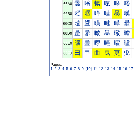
暠
暡
暢
暣
暤
暥
66A0
暰
暱
暲
暳
暴
暵
66B0
曀
曁
曂
曃
曄
曅
66C0
曐
曑
曒
曓
曔
曕
66D0
曠
曡
曢
曣
曤
曥
66E0
曰
曱
曲
曳
更
曵
66F0
Pages:
1
2
3
4
5
6
7
8
9
[10]
11
12
13
14
15
16
17