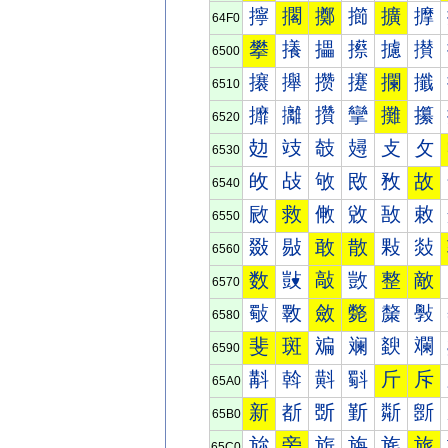
擰
擱
擲
擳
擴
擵
64F0
攀
攁
攂
攃
攄
攅
6500
攐
攑
攒
攓
攔
攕
6510
攠
攡
攢
攣
攤
攥
6520
攰
攱
攲
攳
攴
攵
6530
敀
敁
敂
敃
敄
故
6540
敐
救
敒
敓
敔
敕
6550
敠
敡
敢
散
敤
敥
6560
数
敱
敲
敳
整
敵
6570
斀
斁
斂
斃
斄
斅
6580
斐
斑
斒
斓
斔
斕
6590
斠
斡
斢
斣
斤
斥
65A0
新
斱
斲
斳
斴
斵
65B0
旀
旁
旂
旃
旄
旅
65C0