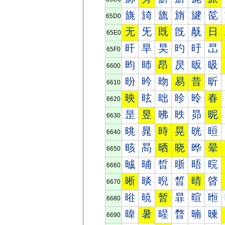
旐
旑
旒
旓
旔
旕
65D0
无
旡
既
旣
旤
日
65E0
旰
旱
旲
旳
旴
旵
65F0
昀
昁
昂
昃
昄
昅
6600
昐
昑
昒
易
昔
昕
6610
映
昡
昢
昣
昤
春
6620
昰
昱
昲
昳
昴
昵
6630
晀
晁
時
晃
晄
晅
6640
晐
晑
晒
晓
晔
晕
6650
晠
晡
晢
晣
晤
晥
6660
晰
晱
晲
晳
晴
晵
6670
暀
暁
暂
暃
暄
暅
6680
暐
暑
暒
暓
暔
暕
6690