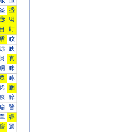
皾
皿
盎
盏
盞
盟
目
盯
盾
盿
眎
眏
眞
真
眮
眯
眾
眿
睎
睏
睞
睟
睮
睯
睾
睿
瞎
瞏