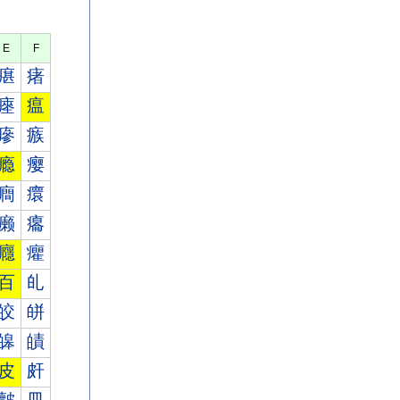
E
F
瘎
瘏
瘞
瘟
瘮
瘯
瘾
瘿
癎
癏
癞
癟
癮
癯
百
癿
皎
皏
皞
皟
皮
皯