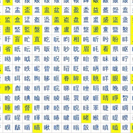
皰
皱
皲
皳
皴
皵
皶
皷
皸
皹
皺
皻
皼
皽
盀
盁
盂
盃
盄
盅
盆
盇
盈
盉
益
盋
盌
盍
盐
监
盒
盓
盔
盕
盖
盗
盘
盙
盚
盛
盜
盝
盠
盡
盢
監
盤
盥
盦
盧
盨
盩
盪
盫
盬
盭
盰
盱
盲
盳
直
盵
盶
盷
相
盹
盺
盻
盼
盽
眀
省
眂
眃
眄
眅
眆
眇
眈
眉
眊
看
県
眍
眐
眑
眒
眓
眔
眕
眖
眗
眘
眙
眚
眛
眜
眝
眠
眡
眢
眣
眤
眥
眦
眧
眨
眩
眪
眫
眬
眭
眰
眱
眲
眳
眴
眵
眶
眷
眸
眹
眺
眻
眼
眽
着
睁
睂
睃
睄
睅
睆
睇
睈
睉
睊
睋
睌
睍
睐
睑
睒
睓
睔
睕
睖
睗
睘
睙
睚
睛
睜
睝
睠
睡
睢
督
睤
睥
睦
睧
睨
睩
睪
睫
睬
睭
睰
睱
睲
睳
睴
睵
睶
睷
睸
睹
睺
睻
睼
睽
瞀
瞁
瞂
瞃
瞄
瞅
瞆
瞇
瞈
瞉
瞊
瞋
瞌
瞍