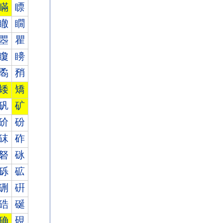
瞞
瞟
瞮
瞯
瞾
瞿
矎
矏
矞
矟
矮
矯
矾
矿
砎
砏
砞
砟
砮
砯
砾
砿
硎
硏
硞
硟
确
硯