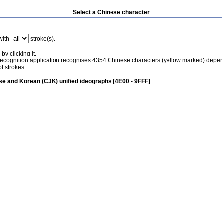
Select a Chinese character
with
stroke(s).
by clicking it.
recognition application recognises 4354 Chinese characters (yellow marked) depe
f strokes.
e and Korean (CJK) unified ideographs [4E00 - 9FFF]