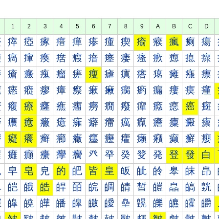
1
2
3
4
5
6
7
8
9
A
B
C
D
瘀
瘁
瘂
瘃
瘄
瘅
瘆
瘇
瘈
瘉
瘊
瘋
瘌
瘍
瘐
瘑
瘒
瘓
瘔
瘕
瘖
瘗
瘘
瘙
瘚
瘛
瘜
瘝
瘠
瘡
瘢
瘣
瘤
瘥
瘦
瘧
瘨
瘩
瘪
瘫
瘬
瘭
瘰
瘱
瘲
瘳
瘴
瘵
瘶
瘷
瘸
瘹
瘺
瘻
瘼
瘽
癀
癁
療
癃
癄
癅
癆
癇
癈
癉
癊
癋
癌
癍
癐
癑
癒
癓
癔
癕
癖
癗
癘
癙
癚
癛
癜
癝
癠
癡
癢
癣
癤
癥
癦
癧
癨
癩
癪
癫
癬
癭
癰
癱
癲
癳
癴
癵
癶
癷
癸
癹
発
登
發
白
皀
皁
皂
皃
的
皅
皆
皇
皈
皉
皊
皋
皌
皍
皐
皑
皒
皓
皔
皕
皖
皗
皘
皙
皚
皛
皜
皝
皠
皡
皢
皣
皤
皥
皦
皧
皨
皩
皪
皫
皬
皭