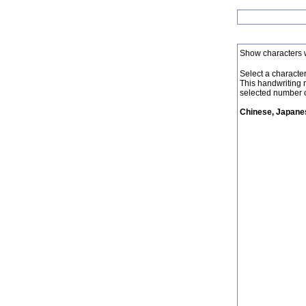
Show characters 
Select a character 
This handwriting 
selected number o
Chinese, Japanes