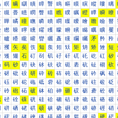
瞐
瞑
瞒
瞓
瞔
瞕
瞖
瞗
瞘
瞙
瞚
瞛
瞜
瞝
瞠
瞡
瞢
瞣
瞤
瞥
瞦
瞧
瞨
瞩
瞪
瞫
瞬
瞭
瞰
瞱
瞲
瞳
瞴
瞵
瞶
瞷
瞸
瞹
瞺
瞻
瞼
瞽
矀
矁
矂
矃
矄
矅
矆
矇
矈
矉
矊
矋
矌
矍
矐
矑
矒
矓
矔
矕
矖
矗
矘
矙
矚
矛
矜
矝
矠
矡
矢
矣
矤
知
矦
矧
矨
矩
矪
矫
矬
短
矰
矱
矲
石
矴
矵
矶
矷
矸
矹
矺
矻
矼
矽
砀
码
砂
砃
砄
砅
砆
砇
砈
砉
砊
砋
砌
砍
砐
砑
砒
砓
研
砕
砖
砗
砘
砙
砚
砛
砜
砝
砠
砡
砢
砣
砤
砥
砦
砧
砨
砩
砪
砫
砬
砭
砰
砱
砲
砳
破
砵
砶
砷
砸
砹
砺
砻
砼
砽
础
硁
硂
硃
硄
硅
硆
硇
硈
硉
硊
硋
硌
硍
硐
硑
硒
硓
硔
硕
硖
硗
硘
硙
硚
硛
硜
硝
硠
硡
硢
硣
硤
硥
硦
硧
硨
硩
硪
硫
硬
硭