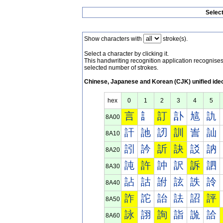
Selec
Show characters with
stroke(s).
Select a character by clicking it.
This handwriting recognition application recognis
selected number of strokes.
Chinese, Japanese and Korean (CJK) unified ide
hex
0
1
2
3
4
5
言
訁
訂
訃
訄
訅
8A00
訐
訑
訒
訓
訔
訕
8A10
訠
訡
訢
訣
訤
訥
8A20
訰
許
訲
訳
訴
訵
8A30
詀
詁
詂
詃
詄
詅
8A40
詐
詑
詒
詓
詔
評
8A50
詠
詡
詢
詣
詤
詥
8A60