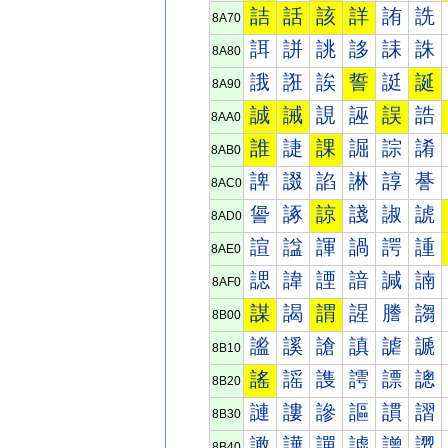
詰
話
該
詳
詴
詵
8A70
誀
誁
誂
誃
誄
誅
8A80
誐
誑
誒
誓
誔
誕
8A90
誠
誡
誢
誣
誤
誥
8AA0
誰
誱
課
誳
誴
誵
8AB0
諀
諁
諂
諃
諄
諅
8AC0
諐
諑
諒
諓
諔
諕
8AD0
諠
諡
諢
諣
諤
諥
8AE0
諰
諱
諲
諳
諴
諵
8AF0
謀
謁
謂
謃
謄
謅
8B00
謐
謑
謒
謓
謔
謕
8B10
謠
謡
謢
謣
謤
謥
8B20
謰
謱
謲
謳
謴
謵
8B30
譀
譁
譂
譃
譄
譅
8B40