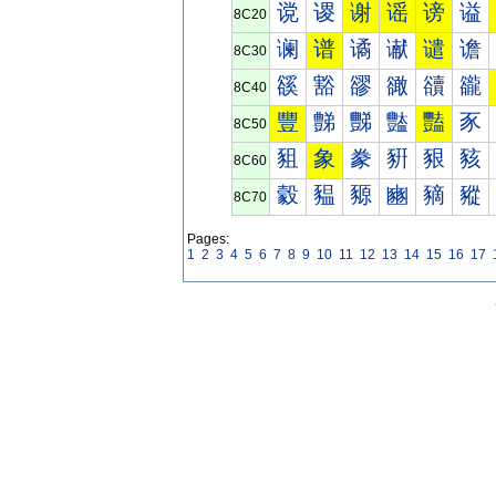
谠
谡
谢
谣
谤
谥
8C20
谰
谱
谲
谳
谴
谵
8C30
豀
豁
豂
豃
豄
豅
8C40
豐
豑
豒
豓
豔
豕
8C50
豠
象
豢
豣
豤
豥
8C60
豰
豱
豲
豳
豴
豵
8C70
Pages:
1
2
3
4
5
6
7
8
9
10
11
12
13
14
15
16
17