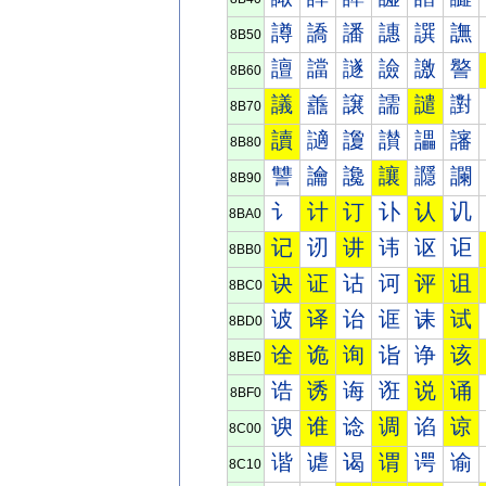
譐
譑
譒
譓
譔
譕
8B50
譠
譡
譢
譣
譤
譥
8B60
議
譱
譲
譳
譴
譵
8B70
讀
讁
讂
讃
讄
讅
8B80
讐
讑
讒
讓
讔
讕
8B90
讠
计
订
讣
认
讥
8BA0
记
讱
讲
讳
讴
讵
8BB0
诀
证
诂
诃
评
诅
8BC0
诐
译
诒
诓
诔
试
8BD0
诠
诡
询
诣
诤
该
8BE0
诰
诱
诲
诳
说
诵
8BF0
谀
谁
谂
调
谄
谅
8C00
谐
谑
谒
谓
谔
谕
8C10