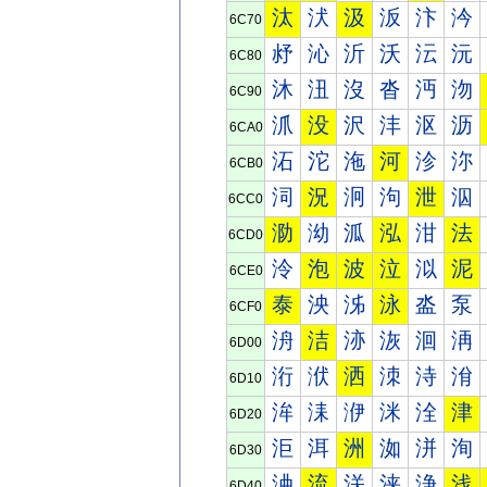
汰
汱
汲
汳
汴
汵
6C70
沀
沁
沂
沃
沄
沅
6C80
沐
沑
沒
沓
沔
沕
6C90
沠
没
沢
沣
沤
沥
6CA0
沰
沱
沲
河
沴
沵
6CB0
泀
況
泂
泃
泄
泅
6CC0
泐
泑
泒
泓
泔
法
6CD0
泠
泡
波
泣
泤
泥
6CE0
泰
泱
泲
泳
泴
泵
6CF0
洀
洁
洂
洃
洄
洅
6D00
洐
洑
洒
洓
洔
洕
6D10
洠
洡
洢
洣
洤
津
6D20
洰
洱
洲
洳
洴
洵
6D30
浀
流
浂
浃
浄
浅
6D40