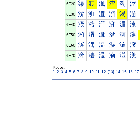
渠
渡
渢
渣
渤
渥
6E20
渰
渱
渲
渳
渴
渵
6E30
湀
湁
湂
湃
湄
湅
6E40
湐
湑
湒
湓
湔
湕
6E50
湠
湡
湢
湣
湤
湥
6E60
湰
湱
湲
湳
湴
湵
6E70
Pages:
1
2
3
4
5
6
7
8
9
10
11
12
[13]
14
15
16
17