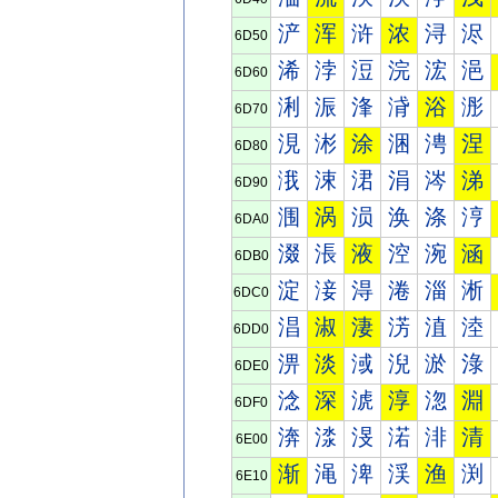
浐
浑
浒
浓
浔
浕
6D50
浠
浡
浢
浣
浤
浥
6D60
浰
浱
浲
浳
浴
浵
6D70
涀
涁
涂
涃
涄
涅
6D80
涐
涑
涒
涓
涔
涕
6D90
涠
涡
涢
涣
涤
涥
6DA0
涰
涱
液
涳
涴
涵
6DB0
淀
淁
淂
淃
淄
淅
6DC0
淐
淑
淒
淓
淔
淕
6DD0
淠
淡
淢
淣
淤
淥
6DE0
淰
深
淲
淳
淴
淵
6DF0
渀
渁
渂
渃
渄
清
6E00
渐
渑
渒
渓
渔
渕
6E10