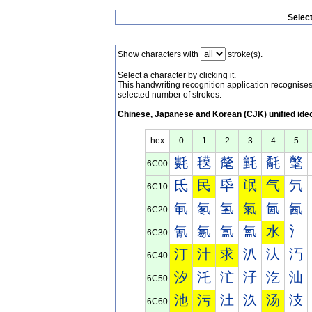
Selec
Show characters with
stroke(s).
Select a character by clicking it.
This handwriting recognition application recognis
selected number of strokes.
Chinese, Japanese and Korean (CJK) unified ide
hex
0
1
2
3
4
5
氀
氁
氂
氃
氄
氅
6C00
氐
民
氒
氓
气
氕
6C10
氠
氡
氢
氣
氤
氥
6C20
氰
氱
氲
氳
水
氵
6C30
汀
汁
求
汃
汄
汅
6C40
汐
汑
汒
汓
汔
汕
6C50
池
污
汢
汣
汤
汥
6C60