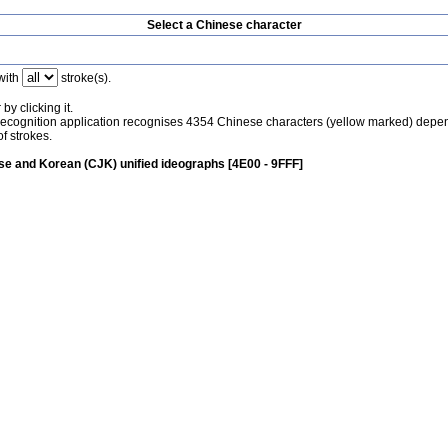
Select a Chinese character
with
stroke(s).
by clicking it.
recognition application recognises 4354 Chinese characters (yellow marked) depe
f strokes.
e and Korean (CJK) unified ideographs [4E00 - 9FFF]