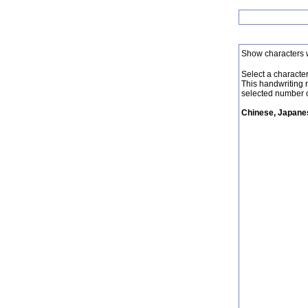
Show characters 
Select a character 
This handwriting 
selected number o
Chinese, Japanes