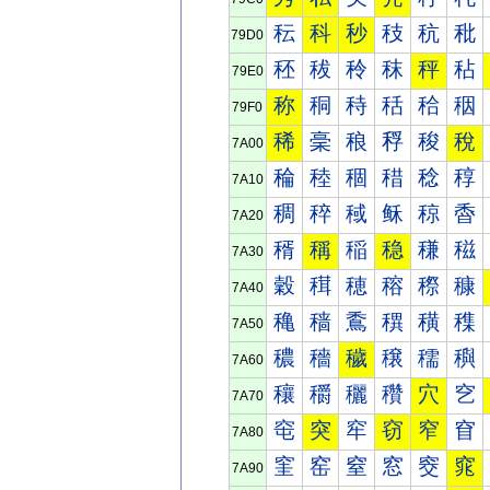
秐
科
秒
秓
秔
秕
79D0
秠
秡
秢
秣
秤
秥
79E0
称
秱
秲
秳
秴
秵
79F0
稀
稁
稂
稃
稄
稅
7A00
稐
稑
稒
稓
稔
稕
7A10
稠
稡
稢
稣
稤
稥
7A20
稰
稱
稲
稳
稴
稵
7A30
穀
穁
穂
穃
穄
穅
7A40
穐
穑
穒
穓
穔
穕
7A50
穠
穡
穢
穣
穤
穥
7A60
穰
穱
穲
穳
穴
穵
7A70
窀
突
窂
窃
窄
窅
7A80
窐
窑
窒
窓
窔
窕
7A90