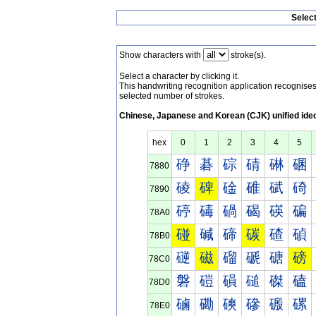
Selec
Show characters with
stroke(s).
Select a character by clicking it.
This handwriting recognition application recognis
selected number of strokes.
Chinese, Japanese and Korean (CJK) unified ide
hex
0
1
2
3
4
5
碀
碁
碂
碃
碄
碅
7880
碐
碑
碒
碓
碔
碕
7890
碠
碡
碢
碣
碤
碥
78A0
碰
碱
碲
碳
碴
碵
78B0
磀
磁
磂
磃
磄
磅
78C0
磐
磑
磒
磓
磔
磕
78D0
磠
磡
磢
磣
磤
磥
78E0