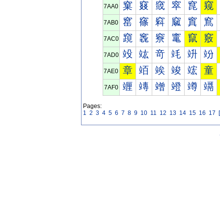
窠
窡
窢
窣
窤
窥
7AA0
窰
窱
窲
窳
窴
窵
7AB0
竀
竁
竂
竃
竄
竅
7AC0
竐
竑
竒
竓
竔
竕
7AD0
章
竡
竢
竣
竤
童
7AE0
竰
竱
竲
竳
竴
竵
7AF0
Pages:
1
2
3
4
5
6
7
8
9
10
11
12
13
14
15
16
17