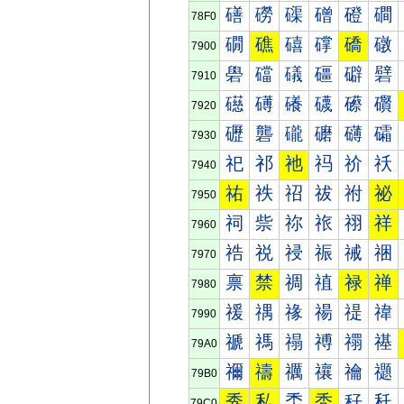
磰
磱
磲
磳
磴
磵
78F0
礀
礁
礂
礃
礄
礅
7900
礐
礑
礒
礓
礔
礕
7910
礠
礡
礢
礣
礤
礥
7920
礰
礱
礲
礳
礴
礵
7930
祀
祁
祂
祃
祄
祅
7940
祐
祑
祒
祓
祔
祕
7950
祠
祡
祢
祣
祤
祥
7960
祰
祱
祲
祳
祴
祵
7970
禀
禁
禂
禃
禄
禅
7980
禐
禑
禒
禓
禔
禕
7990
禠
禡
禢
禣
禤
禥
79A0
禰
禱
禲
禳
禴
禵
79B0
秀
私
秂
秃
秄
秅
79C0