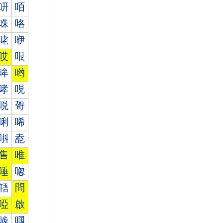
咞
咟
咮
咯
咾
咿
哎
哏
哞
哟
哮
哯
哾
哿
唎
唏
唞
唟
售
唯
唾
唿
啎
問
啞
啟
啮
啯