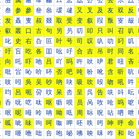
厰
厱
厲
厳
厴
厵
厶
厷
厸
厹
厺
去
厼
厽
叀
叁
参
參
叄
叅
叆
叇
又
叉
及
友
双
反
叐
发
叒
叓
叔
叕
取
受
变
叙
叚
叛
叜
叝
叠
叡
叢
口
古
句
另
叧
叨
叩
只
叫
召
叭
台
叱
史
右
叴
叵
叶
号
司
叹
叺
叻
叼
叽
吀
吁
吂
吃
各
吅
吆
吇
合
吉
吊
吋
同
名
吐
向
吒
吓
吔
吕
吖
吗
吘
吙
吚
君
吜
吝
吠
吡
吢
吣
吤
吥
否
吧
吨
吩
吪
含
听
吭
吰
吱
吲
吳
吴
吵
吶
吷
吸
吹
吺
吻
吼
吽
呀
呁
呂
呃
呄
呅
呆
呇
呈
呉
告
呋
呌
呍
呐
呑
呒
呓
呔
呕
呖
呗
员
呙
呚
呛
呜
呝
呠
呡
呢
呣
呤
呥
呦
呧
周
呩
呪
呫
呬
呭
呰
呱
呲
味
呴
呵
呶
呷
呸
呹
呺
呻
呼
命
咀
咁
咂
咃
咄
咅
咆
咇
咈
咉
咊
咋
和
咍