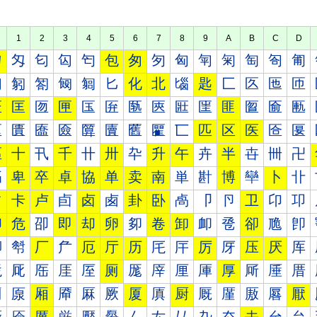
1
2
3
4
5
6
7
8
9
A
B
C
D
匀
匁
匂
匃
匄
包
匆
匇
匈
匉
匊
匋
匌
匍
匐
匑
匒
匓
匔
匕
化
北
匘
匙
匚
匛
匜
匝
匠
匡
匢
匣
匤
匥
匦
匧
匨
匩
匪
匫
匬
匭
匰
匱
匲
匳
匴
匵
匶
匷
匸
匹
区
医
匼
匽
區
十
卂
千
卄
卅
卆
升
午
卉
半
卋
卌
卍
卐
卑
卒
卓
協
单
卖
南
単
卙
博
卛
卜
卝
占
卡
卢
卣
卤
卥
卦
卧
卨
卩
卪
卫
卬
卭
印
危
卲
即
却
卵
卶
卷
卸
卹
卺
卻
卼
卽
厀
厁
厂
厃
厄
厅
历
厇
厈
厉
厊
压
厌
厍
厐
厑
厒
厓
厔
厕
厖
厗
厘
厙
厚
厛
厜
厝
厠
厡
厢
厣
厤
厥
厦
厧
厨
厩
厪
厫
厬
厭