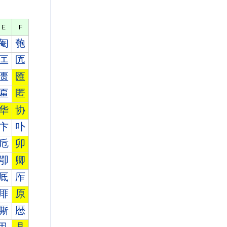
E
F
匎
匏
匞
匟
匮
匯
匾
匿
华
协
卞
卟
卮
卯
卾
卿
厎
厏
厞
原
厮
厯