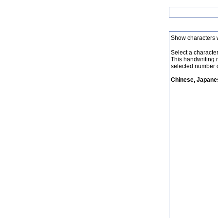
Show characters 
Select a character 
This handwriting 
selected number o
Chinese, Japanes