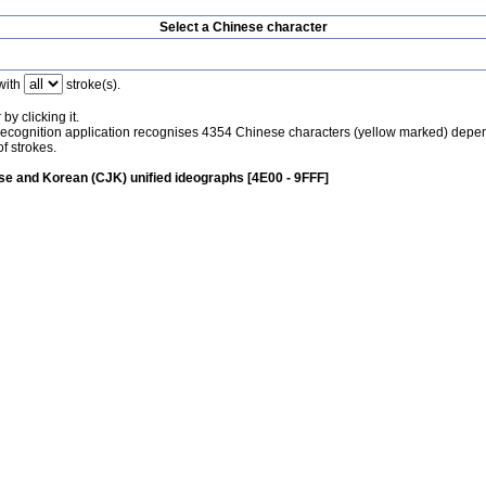
Select a Chinese character
with
stroke(s).
by clicking it.
recognition application recognises 4354 Chinese characters (yellow marked) depe
f strokes.
e and Korean (CJK) unified ideographs [4E00 - 9FFF]