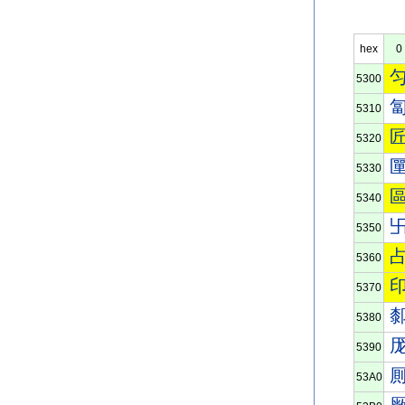
hex
0
5300
5310
5320
5330
5340
5350
5360
5370
5380
5390
53A0