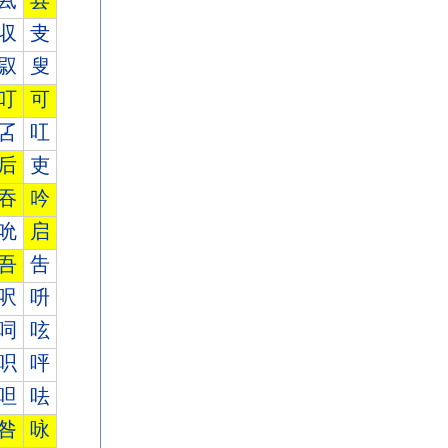
厾
县
収
叏
叞
叟
叮
可
叾
叿
后
吏
吞
吟
吮
启
吾
吿
呎
呏
呞
呟
呮
呯
呾
呿
咎
咏