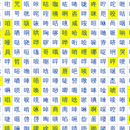
咐
咑
咒
咓
咔
咕
咖
咗
咘
咙
咚
咛
咜
咝
咠
咡
咢
咣
咤
咥
咦
咧
咨
咩
咪
咫
咬
咭
咰
咱
咲
咳
咴
咵
咶
咷
咸
咹
咺
咻
咼
咽
哀
品
哂
哃
哄
哅
哆
哇
哈
哉
哊
哋
哌
响
哐
哑
哒
哓
哔
哕
哖
哗
哘
哙
哚
哛
哜
哝
哠
員
哢
哣
哤
哥
哦
哧
哨
哩
哪
哫
哬
哭
哰
哱
哲
哳
哴
哵
哶
哷
哸
哹
哺
哻
哼
哽
唀
唁
唂
唃
唄
唅
唆
唇
唈
唉
唊
唋
唌
唍
唐
唑
唒
唓
唔
唕
唖
唗
唘
唙
唚
唛
唜
唝
唠
唡
唢
唣
唤
唥
唦
唧
唨
唩
唪
唫
唬
唭
唰
唱
唲
唳
唴
唵
唶
唷
唸
唹
唺
唻
唼
唽
啀
啁
啂
啃
啄
啅
商
啇
啈
啉
啊
啋
啌
啍
啐
啑
啒
啓
啔
啕
啖
啗
啘
啙
啚
啛
啜
啝
啠
啡
啢
啣
啤
啥
啦
啧
啨
啩
啪
啫
啬
啭