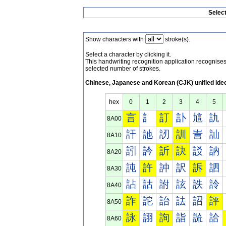
Selec
Show characters with
stroke(s).
Select a character by clicking it.
This handwriting recognition application recognis
selected number of strokes.
Chinese, Japanese and Korean (CJK) unified ide
hex
0
1
2
3
4
5
言
訁
訂
訃
訄
訅
8A00
訐
訑
訒
訓
訔
訕
8A10
訠
訡
訢
訣
訤
訥
8A20
訰
許
訲
訳
訴
訵
8A30
詀
詁
詂
詃
詄
詅
8A40
詐
詑
詒
詓
詔
評
8A50
詠
詡
詢
詣
詤
詥
8A60