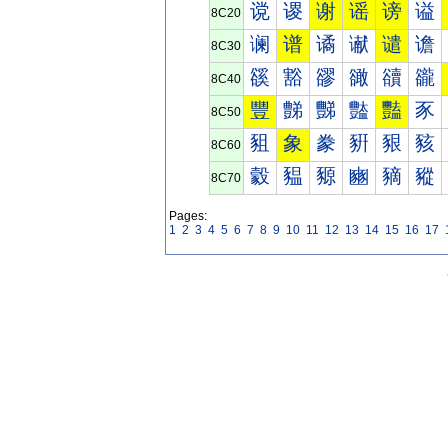
谠
谡
谢
谣
谤
谥
8C20
谰
谱
谲
谳
谴
谵
8C30
豀
豁
豂
豃
豄
豅
8C40
豐
豑
豒
豓
豔
豕
8C50
豠
象
豢
豣
豤
豥
8C60
豰
豱
豲
豳
豴
豵
8C70
Pages:
1
2
3
4
5
6
7
8
9
10
11
12
13
14
15
16
17