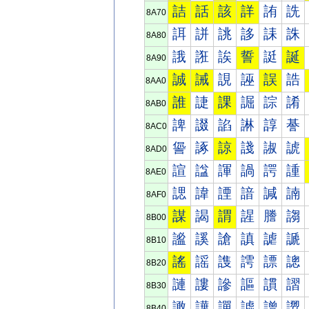
詰
話
該
詳
詴
詵
8A70
誀
誁
誂
誃
誄
誅
8A80
誐
誑
誒
誓
誔
誕
8A90
誠
誡
誢
誣
誤
誥
8AA0
誰
誱
課
誳
誴
誵
8AB0
諀
諁
諂
諃
諄
諅
8AC0
諐
諑
諒
諓
諔
諕
8AD0
諠
諡
諢
諣
諤
諥
8AE0
諰
諱
諲
諳
諴
諵
8AF0
謀
謁
謂
謃
謄
謅
8B00
謐
謑
謒
謓
謔
謕
8B10
謠
謡
謢
謣
謤
謥
8B20
謰
謱
謲
謳
謴
謵
8B30
譀
譁
譂
譃
譄
譅
8B40