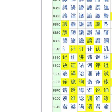
譐
譑
譒
譓
譔
譕
8B50
譠
譡
譢
譣
譤
譥
8B60
議
譱
譲
譳
譴
譵
8B70
讀
讁
讂
讃
讄
讅
8B80
讐
讑
讒
讓
讔
讕
8B90
讠
计
订
讣
认
讥
8BA0
记
讱
讲
讳
讴
讵
8BB0
诀
证
诂
诃
评
诅
8BC0
诐
译
诒
诓
诔
试
8BD0
诠
诡
询
诣
诤
该
8BE0
诰
诱
诲
诳
说
诵
8BF0
谀
谁
谂
调
谄
谅
8C00
谐
谑
谒
谓
谔
谕
8C10