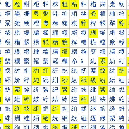
粐
粑
粒
粓
粔
粕
粖
粗
粘
粙
粚
粛
粜
粝
粠
粡
粢
粣
粤
粥
粦
粧
粨
粩
粪
粫
粬
粭
粰
粱
粲
粳
粴
粵
粶
粷
粸
粹
粺
粻
粼
粽
糀
糁
糂
糃
糄
糅
糆
糇
糈
糉
糊
糋
糌
糍
糐
糑
糒
糓
糔
糕
糖
糗
糘
糙
糚
糛
糜
糝
糠
糡
糢
糣
糤
糥
糦
糧
糨
糩
糪
糫
糬
糭
糰
糱
糲
糳
糴
糵
糶
糷
糸
糹
糺
系
糼
糽
紀
紁
紂
紃
約
紅
紆
紇
紈
紉
紊
紋
紌
納
紐
紑
紒
紓
純
紕
紖
紗
紘
紙
級
紛
紜
紝
素
紡
索
紣
紤
紥
紦
紧
紨
紩
紪
紫
紬
紭
細
紱
紲
紳
紴
紵
紶
紷
紸
紹
紺
紻
紼
紽
絀
絁
終
絃
組
絅
絆
絇
絈
絉
絊
絋
経
絍
結
絑
絒
絓
絔
絕
絖
絗
絘
絙
絚
絛
絜
絝
絠
絡
絢
絣
絤
絥
給
絧
絨
絩
絪
絫
絬
絭