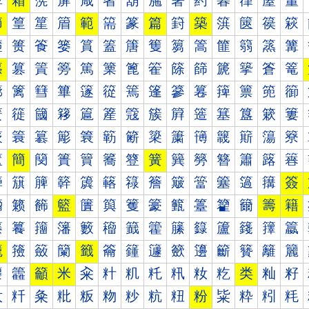
箰
箱
箲
箳
箴
箵
箶
箷
箸
箹
箺
箻
箼
箽
節
篁
篂
篃
範
篅
篆
篇
篈
築
篊
篋
篌
篍
篐
篑
篒
篓
篔
篕
篖
篗
篘
篙
篚
篛
篜
篝
篠
篡
篢
篣
篤
篥
篦
篧
篨
篩
篪
篫
篬
篭
篰
篱
篲
篳
篴
篵
篶
篷
篸
篹
篺
篻
篼
篽
簀
簁
簂
簃
簄
簅
簆
簇
簈
簉
簊
簋
簌
簍
簐
簑
簒
簓
簔
簕
簖
簗
簘
簙
簚
簛
簜
簝
簠
簡
簢
簣
簤
簥
簦
簧
簨
簩
簪
簫
簬
簭
簰
簱
簲
簳
簴
簵
簶
簷
簸
簹
簺
簻
簼
簽
籀
籁
籂
籃
籄
籅
籆
籇
籈
籉
籊
籋
籌
籍
籐
籑
籒
籓
籔
籕
籖
籗
籘
籙
籚
籛
籜
籝
籠
籡
籢
籣
籤
籥
籦
籧
籨
籩
籪
籫
籬
籭
籰
籱
籲
米
籴
籵
籶
籷
籸
籹
籺
类
籼
籽
粀
粁
粂
粃
粄
粅
粆
粇
粈
粉
粊
粋
粌
粍