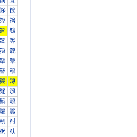
箾
箿
篎
篏
篞
篟
篮
篯
篾
篿
簎
簏
簞
簟
簮
簯
簾
簿
籎
籏
籞
籟
籮
籯
籾
籿
粎
粏