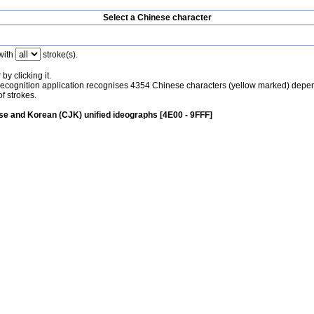
Select a Chinese character
with
stroke(s).
by clicking it.
recognition application recognises 4354 Chinese characters (yellow marked) depe
f strokes.
e and Korean (CJK) unified ideographs [4E00 - 9FFF]