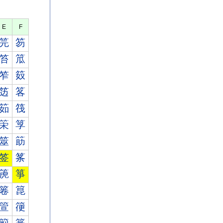
E
F
笎
笏
笞
笟
笮
笯
笾
笿
筎
筏
筞
筟
筮
筯
签
筿
箎
箏
箞
箟
箮
箯