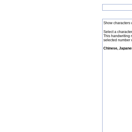
Show characters 
Select a character 
This handwriting 
selected number o
Chinese, Japanes