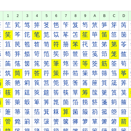
1
2
3
4
5
6
7
8
9
A
B
C
D
笀
笁
笂
笃
笄
笅
笆
笇
笈
笉
笊
笋
笌
笍
笐
笑
笒
笓
笔
笕
笖
笗
笘
笙
笚
笛
笜
笝
笠
笡
笢
笣
笤
笥
符
笧
笨
笩
笪
笫
第
笭
笰
笱
笲
笳
笴
笵
笶
笷
笸
笹
笺
笻
笼
笽
筀
筁
筂
筃
筄
筅
筆
筇
筈
等
筊
筋
筌
筍
筐
筑
筒
筓
答
筕
策
筗
筘
筙
筚
筛
筜
筝
筠
筡
筢
筣
筤
筥
筦
筧
筨
筩
筪
筫
筬
筭
筰
筱
筲
筳
筴
筵
筶
筷
筸
筹
筺
筻
筼
筽
简
箁
箂
箃
箄
箅
箆
箇
箈
箉
箊
箋
箌
箍
箐
箑
箒
箓
箔
箕
箖
算
箘
箙
箚
箛
箜
箝
箠
管
箢
箣
箤
箥
箦
箧
箨
箩
箪
箫
箬
箭