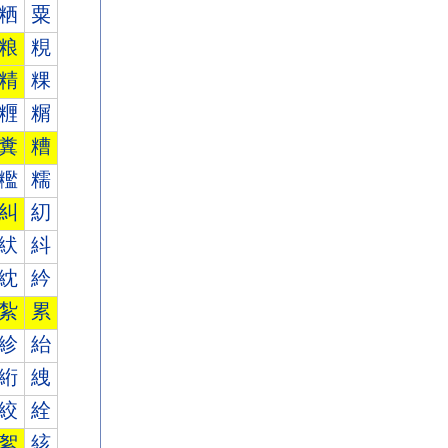
粞
粟
粮
粯
精
粿
糎
糏
糞
糟
糮
糯
糾
糿
紎
紏
紞
紟
紮
累
紾
紿
絎
絏
絞
絟
絮
絯