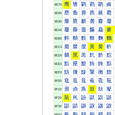
鹰
鹱
鹲
鹳
鹴
鹵
9E70
麀
麁
麂
麃
麄
麅
9E80
麐
麑
麒
麓
麔
麕
9E90
麠
麡
麢
麣
麤
麥
9EA0
麰
麱
麲
麳
麴
麵
9EB0
黀
黁
黂
黃
黄
黅
9EC0
黐
黑
黒
黓
黔
黕
9ED0
黠
黡
黢
黣
黤
黥
9EE0
黰
黱
黲
黳
黴
黵
9EF0
鼀
鼁
鼂
鼃
鼄
鼅
9F00
鼐
鼑
鼒
鼓
鼔
鼕
9F10
鼠
鼡
鼢
鼣
鼤
鼥
9F20
鼰
鼱
鼲
鼳
鼴
鼵
9F30
齀
齁
齂
齃
齄
齅
9F40