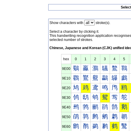
Selec
Show characters with
stroke(s).
Select a character by clicking it.
This handwriting recognition application recognis
selected number of strokes.
Chinese, Japanese and Korean (CJK) unified ide
hex
0
1
2
3
4
5
鸀
鸁
鸂
鸃
鸄
鸅
9E00
鸐
鸑
鸒
鸓
鸔
鸕
9E10
鸠
鸡
鸢
鸣
鸤
鸥
9E20
鸰
鸱
鸲
鸳
鸴
鸵
9E30
鹀
鹁
鹂
鹃
鹄
鹅
9E40
鹐
鹑
鹒
鹓
鹔
鹕
9E50
鹠
鹡
鹢
鹣
鹤
鹥
9E60