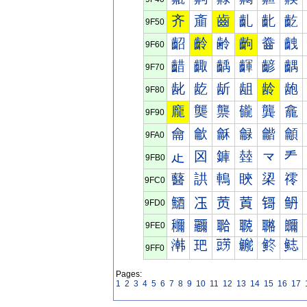
齐
齑
齒
齓
齔
齕
9F50
齠
齡
齢
齣
齤
齥
9F60
齰
齱
齲
齳
齴
齵
9F70
龀
龁
龂
龃
龄
龅
9F80
龐
龑
龒
龓
龔
龕
9F90
龠
龡
龢
龣
龤
龥
9FA0
龰
龱
龲
龳
龴
龵
9FB0
鿀
鿁
鿂
鿃
鿄
鿅
9FC0
鿐
鿑
鿒
鿓
鿔
鿕
9FD0
鿠
鿡
鿢
鿣
鿤
鿥
9FE0
鿰
鿱
鿲
鿳
鿴
鿵
9FF0
Pages:
1
2
3
4
5
6
7
8
9
10
11
12
13
14
15
16
17